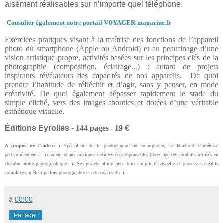
aisément réalisables sur n’importe quel téléphone.
Consulter également notre portail VOYAGER-magazine.fr
Exercices pratiques
visant à la maîtrise des fonctions de l’appareil
photo du smartphone (Apple ou Android) et au peaufinage d’une
vision artistique propre, activités basées sur les principes clés de la
photographie (composition, éclairage...) : autant de projets
inspirants révélateurs des capacités de nos appareils.
De quoi
prendre l’habitude de réfléchir et d’agir, sans y penser, en mode
créativité. De quoi également dépasser rapidement le stade du
simple cliché, vers des images abouties et dotées d’une véritable
esthétique visuelle.
Éditions Eyrolles
-
144 pages - 19 €
A propos de l’auteur :
Spécialiste de la photographie au smartphone, Jo Bradford s’intéresse
particulièrement à la couleur et aux pratiques créatives éco-responsables (recyclage des produits utilisés en
chambre noire photographique...). Ses projets allient avec brio simplicité visuelle et processus créatifs
complexes, mêlant parfois photographie et arts créatifs du fil.
à
00:00
Partager