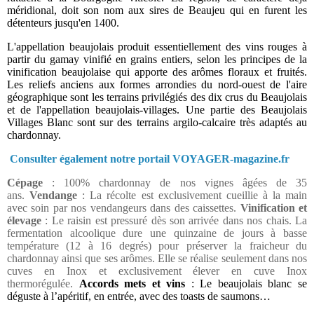
méridional, doit son nom aux sires de Beaujeu qui en furent les
détenteurs jusqu'en 1400.
L'appellation beaujolais produit essentiellement des vins rouges à
partir du gamay vinifié en grains entiers, selon les principes de la
vinification beaujolaise qui apporte des arômes floraux et fruités.
Les reliefs anciens aux formes arrondies du nord-ouest de l'aire
géographique sont les terrains privilégiés des dix crus du Beaujolais
et de l'appellation beaujolais-villages. Une partie des Beaujolais
Villages Blanc sont sur des terrains argilo-calcaire très adaptés au
chardonnay.
Consulter également notre portail VOYAGER-magazine.fr
Cépage
: 100% chardonnay de nos vignes âgées de 35
ans.
Vendange
: La récolte est exclusivement cueillie à la main
avec soin par nos vendangeurs dans des caissettes.
Vinification et
élevage
: Le raisin est pressuré dès son arrivée dans nos chais. La
fermentation alcoolique dure une quinzaine de jours à basse
température (12 à 16 degrés) pour préserver la fraicheur du
chardonnay ainsi que ses arômes. Elle se réalise seulement dans nos
cuves en Inox et exclusivement élever en cuve Inox
thermorégulée.
Accords mets et vins
: Le beaujolais blanc se
déguste à l’apéritif, en entrée, avec des toasts de saumons…