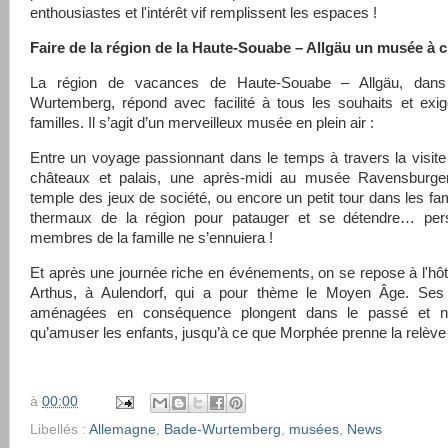
enthousiastes et l'intérêt vif remplissent les espaces !
Faire de la région de la Haute-Souabe – Allgäu un musée à c
La région de vacances de Haute-Souabe – Allgäu, dans
Wurtemberg, répond avec facilité à tous les souhaits et exi
familles. Il s’agit d’un merveilleux musée en plein air :
Entre un voyage passionnant dans le temps à travers la visit
châteaux et palais, une après-midi au musée Ravensburger,
temple des jeux de société, ou encore un petit tour dans les f
thermaux de la région pour patauger et se détendre… pe
membres de la famille ne s’ennuiera !
Et après une journée riche en événements, on se repose à l'hôte
Arthus, à Aulendorf, qui a pour thème le Moyen Âge. Se
aménagées en conséquence plongent dans le passé et n
qu’amuser les enfants, jusqu’à ce que Morphée prenne la relèv
à
00:00
Libellés :
Allemagne
,
Bade-Wurtemberg
,
musées
,
News