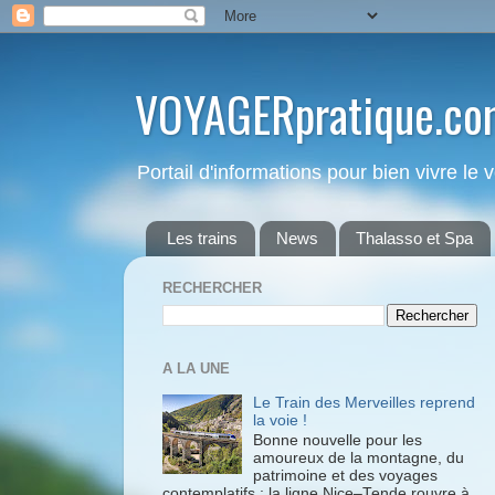
VOYAGERpratique.co
Portail d'informations pour bien vivre le
Les trains
News
Thalasso et Spa
RECHERCHER
A LA UNE
Le Train des Merveilles reprend
la voie !
Bonne nouvelle pour les
amoureux de la montagne, du
patrimoine et des voyages
contemplatifs : la ligne Nice–Tende rouvre à