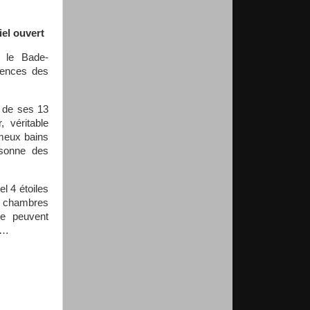
iel ouvert
 le Bade-
gences des
e de ses 13
 véritable
ameux bains
rsonne des
l 4 étoiles
s chambres
e peuvent
e…