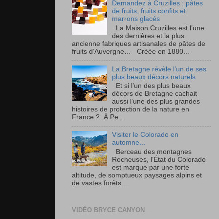
Demandez à Cruzilles : pâtes
de fruits, fruits confits et
marrons glacés
La Maison Cruzilles est l’une
des dernières et la plus
ancienne fabriques artisanales de pâtes de
fruits d’Auvergne… Créée en 1880...
La Bretagne révèle l’un de ses
plus beaux décors naturels
Et si l’un des plus beaux
décors de Bretagne cachait
aussi l’une des plus grandes
histoires de protection de la nature en
France ? À Pe...
Visiter le Colorado en
automne...
Berceau des montagnes
Rocheuses, l’État du Colorado
est marqué par une forte
altitude, de somptueux paysages alpins et
de vastes forêts....
VIDÉO BRYCE CANYON