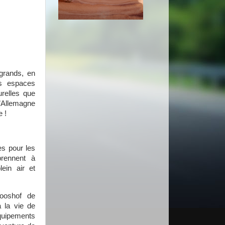
grands, en
es espaces
urelles que
’Allemagne
e !
s pour les
prennent à
ein air et
ooshof de
 la vie de
équipements