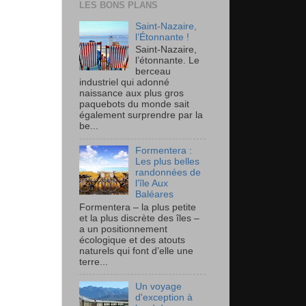
LES BONS PLANS
Saint-Nazaire,
l’Étonnante !
Saint-Nazaire,
l’étonnante. Le
berceau
industriel qui adonné
naissance aux plus gros
paquebots du monde sait
également surprendre par la
be...
Formentera :
Les plus belles
randonnées de
l’île Aux
Baléares
Formentera – la plus petite
et la plus discrète des îles –
a un positionnement
écologique et des atouts
naturels qui font d’elle une
terre...
Un voyage
d'exception à