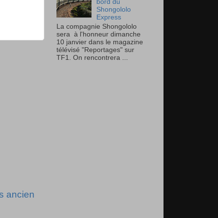
bord du
Shongololo
Express
La compagnie Shongololo
sera à l'honneur dimanche
10 janvier dans le magazine
télévisé "Reportages" sur
TF1. On rencontrera ...
us ancien