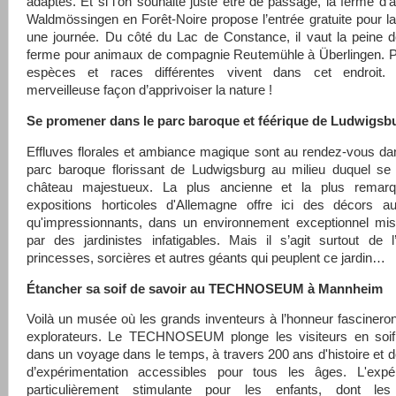
adaptés. Et si l’on souhaite juste être de passage, la ferme d'
Waldmössingen en Forêt-Noire propose l’entrée gratuite pour la 
une journée. Du côté du Lac de Constance, il vaut la peine de
ferme pour animaux de compagnie Reutemühle à Überlingen. P
espèces et races différentes vivent dans cet endroit.
merveilleuse façon d’apprivoiser la nature !
Se promener dans le parc baroque et féérique de Ludwigsb
Effluves florales et ambiance magique sont au rendez-vous da
parc baroque florissant de Ludwigsburg au milieu duquel se
château majestueux. La plus ancienne et la plus remar
expositions horticoles d'Allemagne offre ici des décors au
qu'impressionnants, dans un environnement exceptionnel mi
par des jardinistes infatigables. Mais il s’agit surtout de
princesses, sorcières et autres géants qui peuplent ce jardin…
Étancher sa soif de savoir au TECHNOSEUM à Mannheim
Voilà un musée où les grands inventeurs à l’honneur fascineront
explorateurs. Le TECHNOSEUM plonge les visiteurs en soif
dans un voyage dans le temps, à travers 200 ans d'histoire et d
d’expérimentation accessibles pour tous les âges. L'expé
particulièrement stimulante pour les enfants, dont les