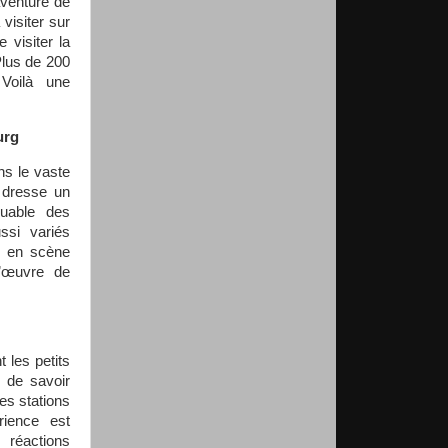
aventure de
visiter sur
 visiter la
lus de 200
 Voilà une
urg
ns le vaste
 dresse un
quable des
ssi variés
s en scène
 l’œuvre de
 les petits
 de savoir
es stations
rience est
 réactions