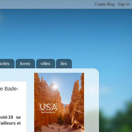
nvités
livres
villes
îles
le Bade-
vid-19 se
ailleurs et