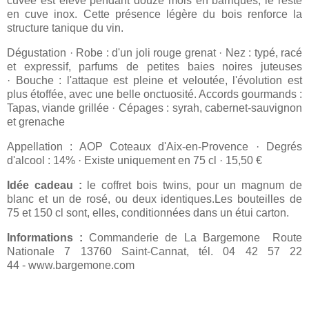
cuvée est élevé pendant douze mois en barriques, le reste
en cuve inox. Cette présence légère du bois renforce la
structure tanique du vin.
Dégustation · Robe : d'un joli rouge grenat · Nez : typé, racé
et expressif, parfums de petites baies noires juteuses
· Bouche : l'attaque est pleine et veloutée, l'évolution est
plus étoffée, avec une belle onctuosité. Accords gourmands :
Tapas, viande grillée · Cépages : syrah, cabernet-sauvignon
et grenache
Appellation : AOP Coteaux d'Aix-en-Provence · Degrés
d'alcool : 14% · Existe uniquement en 75 cl · 15,50 €
Idée cadeau :
le coffret bois twins, pour un magnum de
blanc et un de rosé, ou deux identiques.Les bouteilles de
75 et 150 cl sont, elles, conditionnées dans un étui carton.
Informations :
Commanderie de La Bargemone Route
Nationale 7 13760 Saint-Cannat, tél. 04 42 57 22
44 -
www.bargemone.com