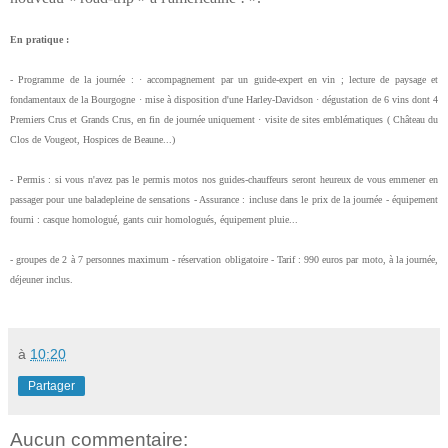
En pratique :
- Programme de la journée : · accompagnement par un guide-expert en vin ; lecture de paysage et
fondamentaux de la
Bourgogne
· mise à disposition d'une Harley-Davidson · dégustation de 6 vins dont 4
Premiers Crus et Grands Crus, en fin de journée uniquement · visite de sites emblématiques ( Château du
Clos de Vougeot, Hospices de Beaune...)
- Permis : si vous n'avez pas le permis motos nos guides-chauffeurs seront heureux de vous emmener en
passager pour une baladepleine de sensations - Assurance : incluse dans le prix de la journée - équipement
fourni : casque homologué, gants cuir homologués, équipement pluie...
- groupes de 2 à 7 personnes maximum - réservation obligatoire - Tarif : 990 euros par moto, à la journée,
déjeuner inclus.
à
10:20
Partager
Aucun commentaire: