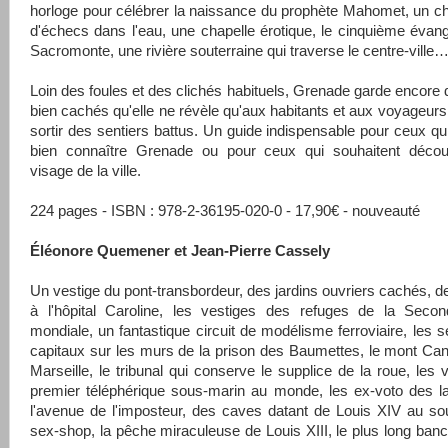
horloge pour célébrer la naissance du prophète Mahomet, un 
d'échecs dans l'eau, une chapelle érotique, le cinquième évang
Sacromonte, une rivière souterraine qui traverse le centre-ville
Loin des foules et des clichés habituels, Grenade garde encore 
bien cachés qu'elle ne révèle qu'aux habitants et aux voyageurs
sortir des sentiers battus. Un guide indispensable pour ceux qu
bien connaître Grenade ou pour ceux qui souhaitent découvr
visage de la ville.
224 pages - ISBN : 978-2-36195-020-0 - 17,90€ - nouveauté
Éléonore Quemener et Jean-Pierre Cassely
Un vestige du pont-transbordeur, des jardins ouvriers cachés, d
à l'hôpital Caroline, les vestiges des refuges de la Seco
mondiale, un fantastique circuit de modélisme ferroviaire, les 
capitaux sur les murs de la prison des Baumettes, le mont Ca
Marseille, le tribunal qui conserve le supplice de la roue, les 
premier téléphérique sous-marin au monde, les ex-voto des l
l'avenue de l'imposteur, des caves datant de Louis XIV au so
sex-shop, la pêche miraculeuse de Louis XIII, le plus long ba