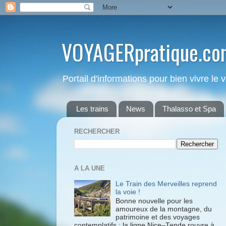
VOYAGERpratique.co
Portail d'informations pour bien vivre le
Les trains
News
Thalasso et Spa
RECHERCHER
A LA UNE
Le Train des Merveilles reprend
la voie !
Bonne nouvelle pour les
amoureux de la montagne, du
patrimoine et des voyages
contemplatifs : la ligne Nice–Tende rouvre à