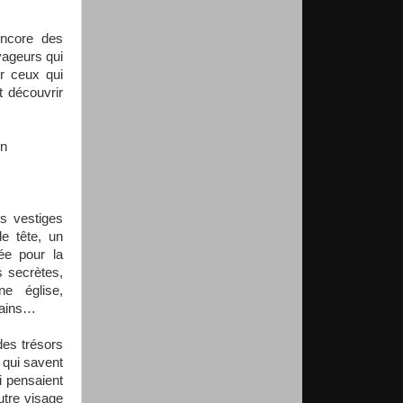
encore des
yageurs qui
ur ceux qui
t découvrir
on
s vestiges
e tête, un
ée pour la
s secrètes,
e église,
tains…
des trésors
 qui savent
i pensaient
utre visage