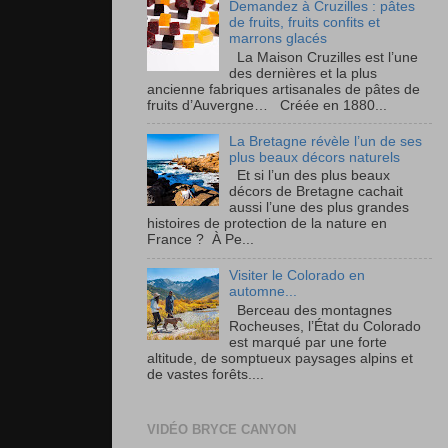
Demandez à Cruzilles : pâtes
de fruits, fruits confits et
marrons glacés
La Maison Cruzilles est l’une
des dernières et la plus
ancienne fabriques artisanales de pâtes de
fruits d’Auvergne… Créée en 1880...
La Bretagne révèle l’un de ses
plus beaux décors naturels
Et si l’un des plus beaux
décors de Bretagne cachait
aussi l’une des plus grandes
histoires de protection de la nature en
France ? À Pe...
Visiter le Colorado en
automne...
Berceau des montagnes
Rocheuses, l’État du Colorado
est marqué par une forte
altitude, de somptueux paysages alpins et
de vastes forêts....
VIDÉO BRYCE CANYON