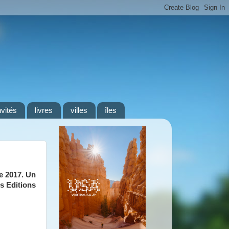
nvités
livres
villes
îles
e 2017. Un
s Editions