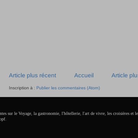
Article plus récent
Accueil
Article pl
Inscription à :
Publier les commentaires (Atom)
ur le Voyage, la gastronomie, l'hôtellerie, l'art de vivre, les croisières et le
opf.