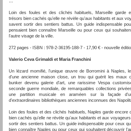
…
Loin des foules et des clichés habituels, Marseille garde 
trésors bien cachés qu'elle ne révèle qu'aux habitants et aux vo
savent sortir des sentiers battus. Un guide indispensable po
pensaient bien connaître Marseille ou pour ceux qui souhaiten
l'autre visage de la ville.
272 pages - ISBN : 978-2-36195-188-7 - 17,90 € - nouvelle éditi
Valerio Ceva Grimaldi et Maria Franchini
Un lézard momifié, l'unique œuvre de Borromini à Naples, le
d'une ancienne maison close, un trou qui guérit les maux d
bunker devenu galerie d'art, une rarissime Vespa customis
seconde guerre mondiale, de remarquables collections privée
une partition musicale en araméen sur la façade d'un
d'extraordinaires bibliothèques anciennes inconnues des Napoli
Loin des foules et des clichés habituels, Naples garde encore 
bien cachés qu'elle ne révèle qu'aux habitants et aux voyageurs
sortir des sentiers battus. Un guide indispensable pour ceux qu
bien connaître Naples ou pour ceux qui souhaitent découvrir l'a