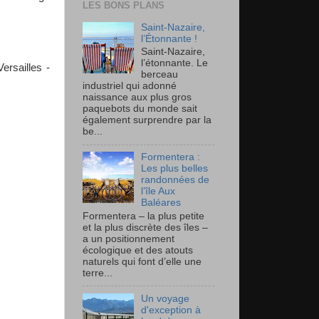
LES BONS PLANS
Saint-Nazaire,
l’Étonnante !
Saint-Nazaire,
l’étonnante. Le
ersailles -
berceau
industriel qui adonné
naissance aux plus gros
paquebots du monde sait
également surprendre par la
be...
Formentera :
Les plus belles
randonnées de
l’île Aux
Baléares
Formentera – la plus petite
et la plus discrète des îles –
a un positionnement
écologique et des atouts
naturels qui font d’elle une
terre...
Un voyage
d'exception à