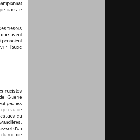
championnat
ile dans le
…
des trésors
 qui savent
i pensaient
ir l'autre
es nudistes
nde Guerre
sept péchés
nigou vu de
vestiges du
avandières,
us-sol d'un
nc du monde