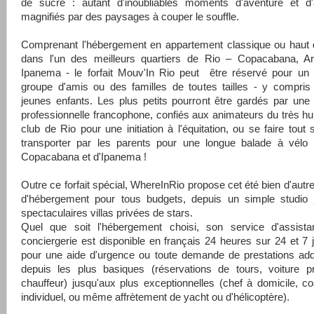
de sucre : autant d'inoubliables moments d'aventure et d'a
magnifiés par des paysages à couper le souffle.
Comprenant l'hébergement en appartement classique ou hau
dans l'un des meilleurs quartiers de Rio – Copacabana, A
Ipanema - le forfait Mouv'In Rio peut être réservé pour un 
groupe d'amis ou des familles de toutes tailles - y compris
jeunes enfants. Les plus petits pourront être gardés par une 
professionnelle francophone, confiés aux animateurs du très 
club de Rio pour une initiation à l'équitation, ou se faire tout
transporter par les parents pour une longue balade à vélo 
Copacabana et d'Ipanema !
Outre ce forfait spécial, WhereInRio propose cet été bien d'autr
d'hébergement pour tous budgets, depuis un simple studio 
spectaculaires villas privées de stars.
Quel que soit l'hébergement choisi, son service d'assist
conciergerie est disponible en français 24 heures sur 24 et 7 
pour une aide d'urgence ou toute demande de prestations addi
depuis les plus basiques (réservations de tours, voiture p
chauffeur) jusqu'aux plus exceptionnelles (chef à domicile, co
individuel, ou même affrètement de yacht ou d'hélicoptère).