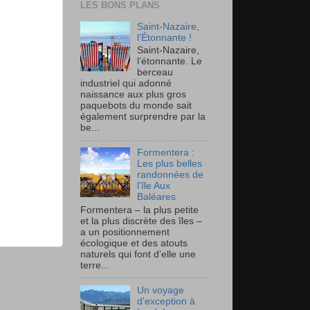
LES BONS PLANS
Saint-Nazaire,
l’Étonnante !
Saint-Nazaire,
l’étonnante. Le
berceau
industriel qui adonné
naissance aux plus gros
paquebots du monde sait
également surprendre par la
be...
Formentera :
Les plus belles
randonnées de
l’île Aux
Baléares
Formentera – la plus petite
et la plus discrète des îles –
a un positionnement
écologique et des atouts
naturels qui font d’elle une
terre...
Un voyage
d'exception à