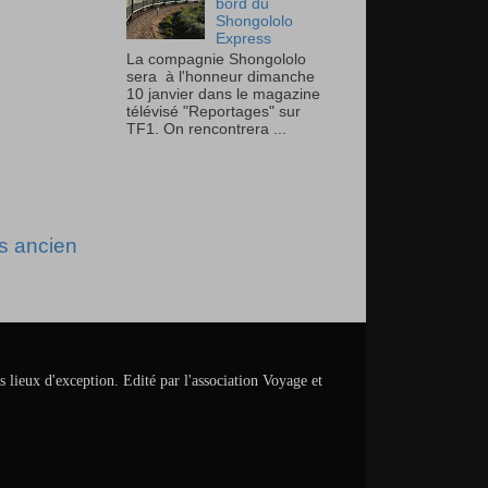
bord du
Shongololo
Express
La compagnie Shongololo
sera à l'honneur dimanche
10 janvier dans le magazine
télévisé "Reportages" sur
TF1. On rencontrera ...
us ancien
s lieux d'exception. Edité par l'association Voyage et