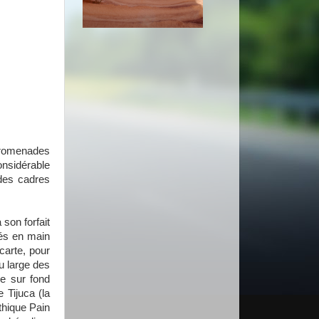
 promenades
considérable
 des cadres
son forfait
és en main
carte, pour
u large des
ne sur fond
 Tijuca (la
thique Pain