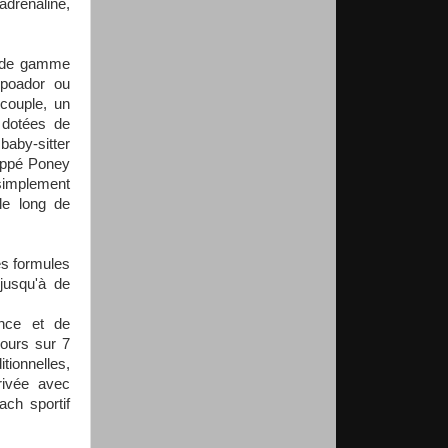
drénaline,
t de gamme
rpoador ou
couple, un
 dotées de
baby-sitter
huppé Poney
 simplement
le long de
es formules
jusqu'à de
ance et de
jours sur 7
tionnelles,
rivée avec
ach sportif