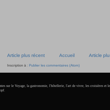
Article plus récent
Accueil
Article pl
Inscription à :
Publier les commentaires (Atom)
ur le Voyage, la gastronomie, l'hôtellerie, l'art de vivre, les croisières et le
opf.