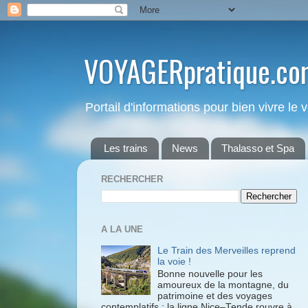
VOYAGERpratique.co
Portail d'informations pour bien vivre le
Les trains
News
Thalasso et Spa
RECHERCHER
A LA UNE
Le Train des Merveilles reprend
la voie !
Bonne nouvelle pour les
amoureux de la montagne, du
patrimoine et des voyages
contemplatifs : la ligne Nice–Tende rouvre à