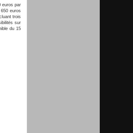
0 euros par
e 650 euros
luant trois
bilités sur
nible du 15