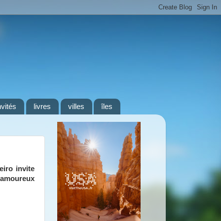
nvités
livres
villes
îles
eiro invite
es amoureux