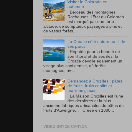
Visiter le Colorado en
automne...
Berceau des montagnes
Rocheuses, l’État du Colorado
est marqué par une forte
altitude, de somptueux paysages alpins et
de vastes forêts....
La Croatie côté nature au fil de
ses parcs
Réputée pour la beauté de
son littoral et de ses îles, la
Croatie dévoile également un
visage plus confidentiel, où forêts,
montagnes, riv...
Demandez à Cruzilles : pâtes
de fruits, fruits confits et
marrons glacés
La Maison Cruzilles est l’une
des dernières et la plus
ancienne fabriques artisanales de pâtes de
fruits d’Auvergne… Créée en 1880...
VIDÉO BRYCE CANYON