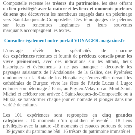
Compostelle
recense les
trésors du patrimoine
, les sites offrant
un
lien privilégié avec la nature
et
les lieux et moments porteurs
de sens
que découvrent les marcheurs engagés dans un pèlerinage
vers Saint-Jacques-de-Compostelle. Des témoignages de pèlerins
sur leurs rencontres inspirantes et leurs souvenirs
marquants accompagnent les textes.
Consulter également notre portail VOYAGER-magazine.fr
L’ouvrage révèle les spécificités de chacune
des
expériences
retenues et fournit de
précieux conseils pour les
vivre pleinement
, avec des indications sur les attraits, lieux
historiques et événements à ne pas manquer : découvrir les
paysages saisissants de l’Andalousie, de la Galice, des Pyrénées;
randonner sur la Ruta de los Hospitales; s’émerveiller devant les
cathédrales de Burgos; vivre les fêtes de l’Arde Lucus à Lugo;
entamer son pèlerinage à Paris, au Puy-en-Velay ou au Mont-Saint-
Michel et célébrer son arrivée à Saint-Jacques-de-Compostelle ou à
Muxía; se transformer chaque jour en nomade et plonger dans une
variété de cultures
Les 101 expériences sont regroupées en
cinq grandes
catégories
:
10 moments d’un quotidien réinventé -
18 liens
privilégiés avec la nature -
18 moments et espaces porteurs de sens
-
39 joyaux du patrimoine bâti -
16 trésors du patrimoine immatériel