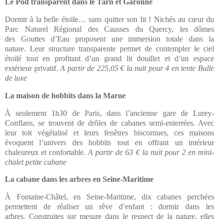
Le Pod transparent dans le Tarn et Garonne
Dormir à la belle étoile… sans quitter son lit ! Nichés au cœur du
Parc Naturel Régional des Causses du Quercy, les dômes
des
Gouttes d’Eau
proposent une immersion totale dans la
nature. Leur structure transparente permet de contempler le ciel
étoilé tout en profitant d’un grand lit douillet et d’un espace
extérieur privatif.
A partir de 225,05 € la nuit pour 4 en tente Bulle
de luxe
La maison de hobbits dans la Marne
À seulement 1h30 de Paris, dans l’ancienne
gare de Lurey-
Conflans
, se trouvent de drôles de cabanes semi-enterrées. Avec
leur toit végétalisé et leurs fenêtres biscornues,
ces maisons
évoquent l’univers des hobbits tout en offrant un intérieur
chaleureux et confortable.
A partir de 63 € la nuit pour 2 en mini-
chalet petite cabane
La cabane dans les arbres en Seine-Maritime
À
Fontaine-Châtel
, en Seine-Maritime, dix cabanes perchées
permettent de réaliser un rêve d’enfant : dormir dans les
arbres. Construites sur mesure dans le respect de la nature, elles