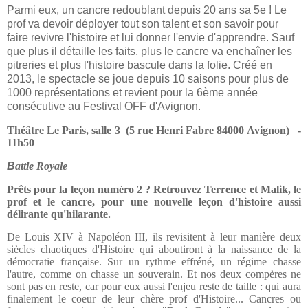
Parmi eux, un cancre redoublant depuis 20 ans sa 5e ! Le
prof va devoir déployer tout son talent et son savoir pour
faire revivre l'histoire et lui donner l'envie d'apprendre. Sauf
que plus il détaille les faits, plus le cancre va enchaîner les
pitreries et plus l'histoire bascule dans la folie. Créé en
2013, le spectacle se joue depuis 10 saisons pour plus de
1000 représentations et revient pour la 6ème année
consécutive au Festival OFF d'Avignon.
Théâtre Le Paris, salle 3 (5 rue Henri Fabre 84000 Avignon) -
11h50
B
attle Royale
Prêts pour la leçon numéro 2 ? Retrouvez Terrence et Malik, le
prof et le cancre, pour une nouvelle leçon d'histoire aussi
délirante qu'hilarante.
De Louis XIV à Napoléon III, ils revisitent à leur manière deux
siècles chaotiques d'Histoire qui aboutiront à la naissance de la
démocratie française. Sur un rythme effréné, un régime chasse
l'autre, comme on chasse un souverain. Et nos deux compères ne
sont pas en reste, car pour eux aussi l'enjeu reste de taille : qui aura
finalement le coeur de leur chère prof d'Histoire... Cancres ou