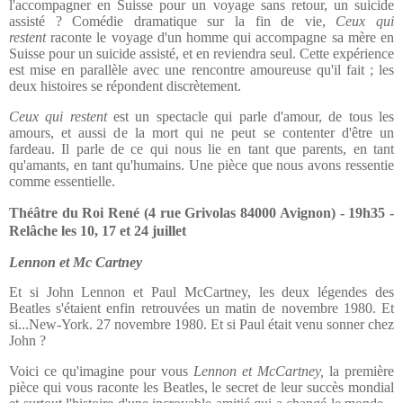
l'accompagner en Suisse pour un voyage sans retour, un suicide
assisté ? Comédie dramatique sur la fin de vie,
Ceux qui
restent
raconte le voyage d'un homme qui accompagne sa mère en
Suisse pour un suicide assisté, et en reviendra seul. Cette expérience
est mise en parallèle avec une rencontre amoureuse qu'il fait ; les
deux histoires se répondent discrètement.
Ceux qui restent
est un spectacle qui parle d'amour, de tous les
amours, et aussi de la mort qui ne peut se contenter d'être un
fardeau. Il parle de ce qui nous lie en tant que parents, en tant
qu'amants, en tant qu'humains. Une pièce que nous avons ressentie
comme essentielle.
Théâtre du Roi René (4 rue Grivolas 84000 Avignon) - 19h35 -
Relâche les 10, 17 et 24 juillet
Lennon et Mc Cartney
Et si John Lennon et Paul McCartney, les deux légendes des
Beatles s'étaient enfin retrouvées un matin de novembre 1980. Et
si...New-York. 27 novembre 1980. Et si Paul était venu sonner chez
John ?
Voici ce qu'imagine pour vous
Lennon et McCartney,
la première
pièce qui vous raconte les Beatles, le secret de leur succès mondial