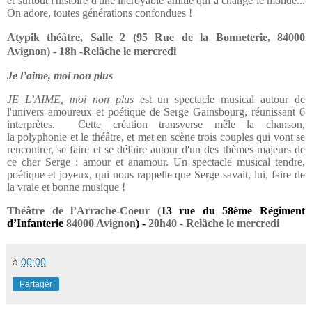
et surtout l'histoire d'une incroyable amitié qui a changé le monde...
On adore, toutes générations confondues !
Atypik théâtre, Salle 2 (95 Rue de la Bonneterie, 84000
Avignon) - 18h -Relâche le mercredi
Je l’aime, moi non plus
JE L’AIME, moi non plus
est un spectacle musical autour de
l'univers amoureux et poétique de Serge Gainsbourg, réunissant 6
interprètes. Cette création transverse mêle la chanson,
la polyphonie et le théâtre, et met en scène trois couples qui vont se
rencontrer, se faire et se défaire autour d'un des thèmes majeurs de
ce cher Serge : amour et anamour. Un spectacle musical tendre,
poétique et joyeux, qui nous rappelle que Serge savait, lui, faire de
la vraie et bonne musique !
Théâtre de l’Arrache-Coeur (
13 rue du 58ème Régiment
d’Infanterie
84000 Avignon
) -
20h40 - Relâche le mercredi
à
00:00
Partager