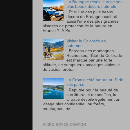
La Bretagne révèle l’un de ses
plus beaux décors naturels
Et si l’un des plus beaux
décors de Bretagne cachait
aussi l’une des plus grandes
histoires de protection de la nature en
France ? À Pe...
Visiter le Colorado en
automne...
Berceau des montagnes
Rocheuses, l’État du Colorado
est marqué par une forte
altitude, de somptueux paysages alpins et
de vastes forêts....
La Croatie côté nature au fil de
ses parcs
Réputée pour la beauté de
son littoral et de ses îles, la
Croatie dévoile également un
visage plus confidentiel, où forêts,
montagnes, riv...
VIDÉO BRYCE CANYON