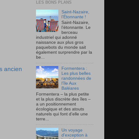
LES BONS PLANS
Saint-Nazaire,
l’Étonnante !
Saint-Nazaire,
l’étonnante. Le
berceau
industriel qui adonné
naissance aux plus gros
paquebots du monde sait
également surprendre par la
be...
us ancien
Formentera :
Les plus belles
randonnées de
l’île Aux
Baléares
Formentera – la plus petite
et la plus discrète des îles –
a un positionnement
écologique et des atouts
naturels qui font d’elle une
terre...
Un voyage
d'exception à