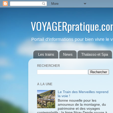
VOYAGERpratique.co
Portail d'informations pour bien vivre le
Les trains
News
Thalasso et Spa
RECHERCHER
A LA UNE
Le Train des Merveilles reprend
la voie !
Bonne nouvelle pour les
amoureux de la montagne, du
patrimoine et des voyages
contemplatifs : la ligne Nice–Tende rouvre à