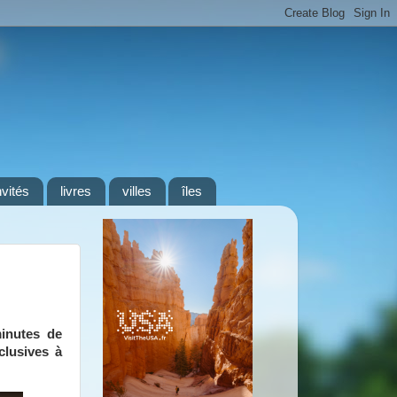
nvités
livres
villes
îles
inutes de
clusives à