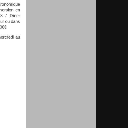
stronomique
mersion en
48 / Dîner
eur ou dans
308€
mercredi au