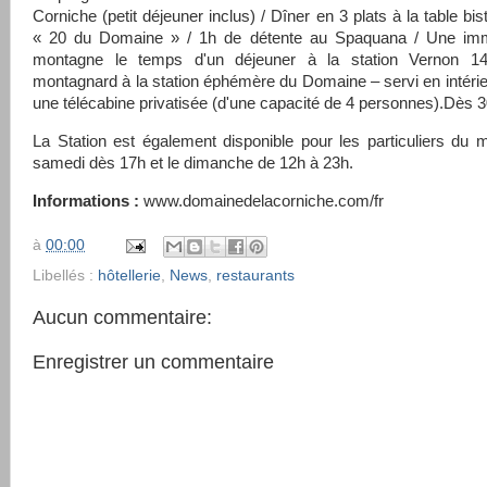
Corniche (petit déjeuner inclus) / Dîner en 3 plats à la table bi
« 20 du Domaine » / 1h de détente au Spaquana / Une im
montagne le temps d'un déjeuner à la station Vernon 1
montagnard à la station éphémère du Domaine – servi en intéri
une télécabine privatisée (d'une capacité de 4 personnes).Dès 
La Station est également disponible pour les particuliers du 
samedi dès 17h et le dimanche de 12h à 23h.
Informations :
www.domainedelacorniche.com/fr
à
00:00
Libellés :
hôtellerie
,
News
,
restaurants
Aucun commentaire:
Enregistrer un commentaire