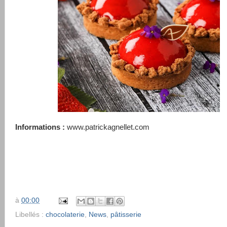
Informations :
www.patrickagnellet.com
à
00:00
Libellés :
chocolaterie
,
News
,
pâtisserie