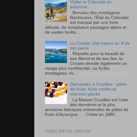
Visiter le Colorado en
automne...
Berceau des montagnes
Rocheuses, l’État du Colorado
est marqué par une forte
altitude, de somptueux paysages alpins et
de vastes forêts....
La Croatie côté nature au fil de
ses parcs
Réputée pour la beauté de
son littoral et de ses îles, la
Croatie dévoile également un
visage plus confidentiel, où forêts,
montagnes, riv...
Demandez à Cruzilles : pâtes
de fruits, fruits confits et
marrons glacés
La Maison Cruzilles est l’une
des dernières et la plus
ancienne fabriques artisanales de pâtes de
fruits d’Auvergne… Créée en 1880...
VIDÉO BRYCE CANYON