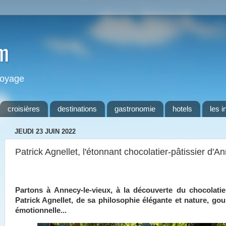
m
 voyage
croisières
destinations
gastronomie
hotels
les i
JEUDI 23 JUIN 2022
Patrick Agnellet, l'étonnant chocolatier-pâtissier d'A
Partons à Annecy-le-vieux, à la découverte du chocolatier
Patrick Agnellet, de sa philosophie élégante et nature, go
émotionnelle...