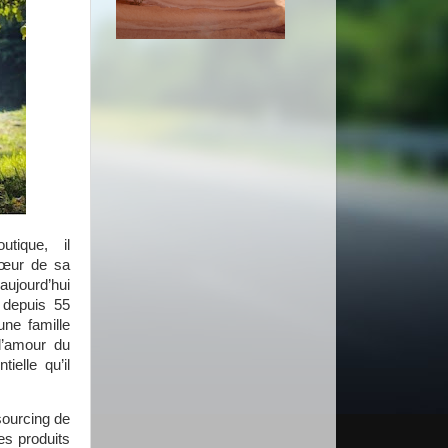
tique, il
cœur de sa
 aujourd’hui
e depuis 55
une famille
l’amour du
ielle qu’il
sourcing de
des produits