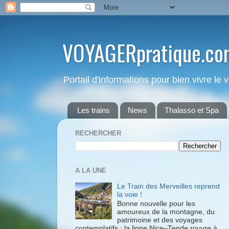
VOYAGERpratique.co
Portail d'informations pour bien vivre le
Les trains
News
Thalasso et Spa
RECHERCHER
A LA UNE
Le Train des Merveilles reprend
la voie !
Bonne nouvelle pour les
amoureux de la montagne, du
patrimoine et des voyages
contemplatifs : la ligne Nice–Tende rouvre à