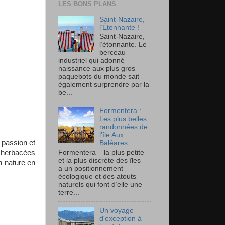
LES BONS PLANS
Saint-Nazaire,
l’Étonnante !
Saint-Nazaire,
l’étonnante. Le
berceau
industriel qui adonné
naissance aux plus gros
paquebots du monde sait
également surprendre par la
be...
Formentera :
Les plus belles
randonnées de
l’île Aux
a passion et
Baléares
Formentera – la plus petite
 herbacées
et la plus discrète des îles –
n nature en
a un positionnement
écologique et des atouts
naturels qui font d’elle une
terre...
Un voyage
d'exception à