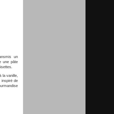
ansmis un
re une pâte
isettes.
la vanille,
 inspiré de
ourmandise