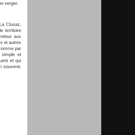
son verger.
 La Clusaz,
 territoire
 retour aux
es et autres
e comme par
t simple et
uent et qui
n souvenir,