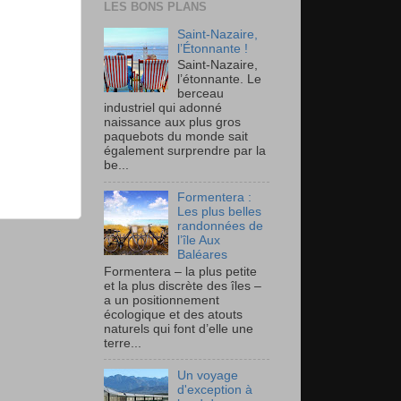
LES BONS PLANS
Saint-Nazaire,
l’Étonnante !
Saint-Nazaire,
l’étonnante. Le
berceau
industriel qui adonné
naissance aux plus gros
paquebots du monde sait
également surprendre par la
be...
Formentera :
Les plus belles
randonnées de
l’île Aux
Baléares
Formentera – la plus petite
et la plus discrète des îles –
a un positionnement
écologique et des atouts
naturels qui font d’elle une
terre...
Un voyage
d'exception à