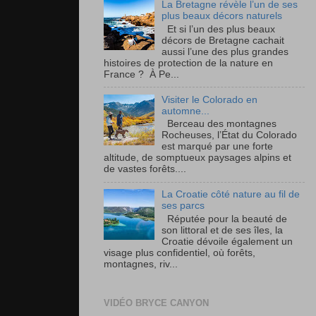
La Bretagne révèle l’un de ses
plus beaux décors naturels
Et si l’un des plus beaux
décors de Bretagne cachait
aussi l’une des plus grandes
histoires de protection de la nature en
France ? À Pe...
Visiter le Colorado en
automne...
Berceau des montagnes
Rocheuses, l’État du Colorado
est marqué par une forte
altitude, de somptueux paysages alpins et
de vastes forêts....
La Croatie côté nature au fil de
ses parcs
Réputée pour la beauté de
son littoral et de ses îles, la
Croatie dévoile également un
visage plus confidentiel, où forêts,
montagnes, riv...
VIDÉO BRYCE CANYON