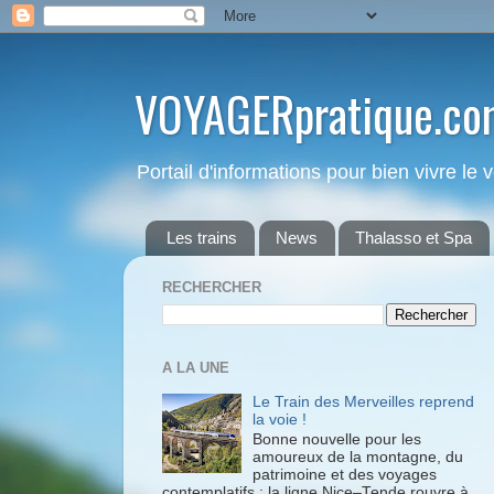
VOYAGERpratique.co
Portail d'informations pour bien vivre le
Les trains
News
Thalasso et Spa
RECHERCHER
A LA UNE
Le Train des Merveilles reprend
la voie !
Bonne nouvelle pour les
amoureux de la montagne, du
patrimoine et des voyages
contemplatifs : la ligne Nice–Tende rouvre à