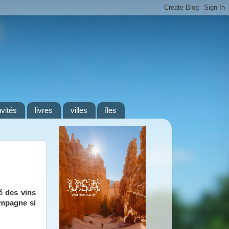
nvités
livres
villes
îles
é des vins
ompagne si