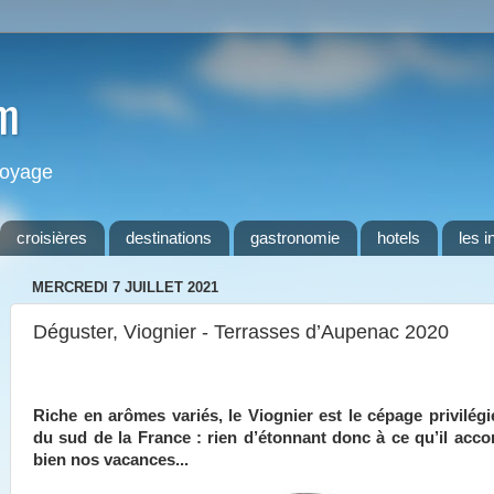
m
 voyage
croisières
destinations
gastronomie
hotels
les i
MERCREDI 7 JUILLET 2021
Déguster, Viognier - Terrasses d’Aupenac 2020
Riche en arômes variés, le Viognier est le cépage privilégi
du sud de la France : rien d’étonnant donc à ce qu’il acc
bien nos vacances...