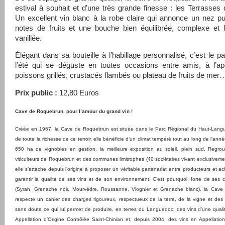
estival à souhait et d’une très grande finesse : les Terrasses
Un excellent vin blanc à la robe claire qui annonce un nez p
notes de fruits et une bouche bien équilibrée, complexe et 
vanillée.
Élégant dans sa bouteille à l’habillage personnalisé, c’est le pa
l’été qui se déguste en toutes occasions entre amis, à l’apé
poissons grillés, crustacés flambés ou plateau de fruits de me
Prix public :
12,80 Euros
Cave de Roquebrun, pour l’amour du grand vin !
Créée en 1967, la Cave de Roquebrun est située dans le Parc Régional du Haut-Langue
de toute la richesse de ce terroir, elle bénéficie d’un climat tempéré tout au long de l’anné
650 ha de vignobles en gestion, la meilleure exposition au soleil, plein sud. Regrou
viticulteurs de Roquebrun et des communes limitrophes (40 sociétaires vivant exclusivemen
elle s’attache depuis l’origine à proposer un véritable partenariat entre producteurs et a
garantir la qualité de ses vins et de son environnement. C’est pourquoi, forte de ses
(Syrah, Grenache noir, Mourvèdre, Roussanne, Viognier et Grenache blanc), la Cav
respecte un cahier des charges rigoureux, respectueux de la terre, de la vigne et de
sans doute ce qui lui permet de produire, en terres du Languedoc, des vins d’une qualit
Appellation d’Origine Contrôlée Saint-Chinian et, depuis 2004, des vins en Appellation