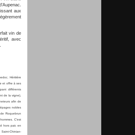
 d’Aupenac.
uissant aux
légèrement
rfait vin de
ritif, avec
r…
doc. Héritière
e et offre à ses
pant différents
t de la vigne),
cheteurs afin de
 cépages nobles
e de Roquebrun
s hommes. C’est
é hors pair, en
 Saint-Chinian-