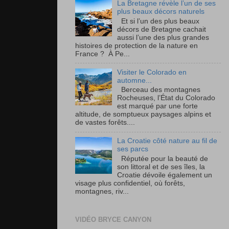
La Bretagne révèle l’un de ses
plus beaux décors naturels
Et si l’un des plus beaux
décors de Bretagne cachait
aussi l’une des plus grandes
histoires de protection de la nature en
France ? À Pe...
Visiter le Colorado en
automne...
Berceau des montagnes
Rocheuses, l’État du Colorado
est marqué par une forte
altitude, de somptueux paysages alpins et
de vastes forêts....
La Croatie côté nature au fil de
ses parcs
Réputée pour la beauté de
son littoral et de ses îles, la
Croatie dévoile également un
visage plus confidentiel, où forêts,
montagnes, riv...
VIDÉO BRYCE CANYON