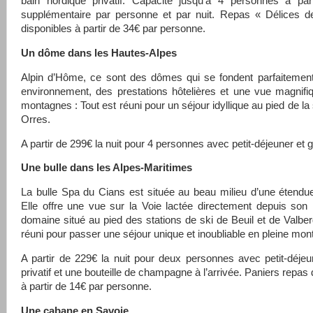
bain nordique privatif. Capacité jusqu’à 4 personnes à par
supplémentaire par personne et par nuit. Repas « Délices d
disponibles à partir de 34€ par personne.
Un dôme dans les Hautes-Alpes
Alpin d’Hôme, ce sont des dômes qui se fondent parfaitement
environnement, des prestations hôtelières et une vue magnifi
montagnes : Tout est réuni pour un séjour idyllique au pied de la
Orres.
A partir de 299€ la nuit pour 4 personnes avec petit-déjeuner et 
Une bulle dans les Alpes-Maritimes
La bulle Spa du Cians est située au beau milieu d’une étendu
Elle offre une vue sur la Voie lactée directement depuis son 
domaine situé au pied des stations de ski de Beuil et de Valberg
réuni pour passer une séjour unique et inoubliable en pleine mon
A partir de 229€ la nuit pour deux personnes avec petit-déjeu
privatif et une bouteille de champagne à l’arrivée. Paniers repas
à partir de 14€ par personne.
Une cabane en Savoie