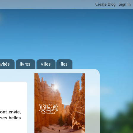
nvités
livres
villes
îles
ont envie,
ses belles