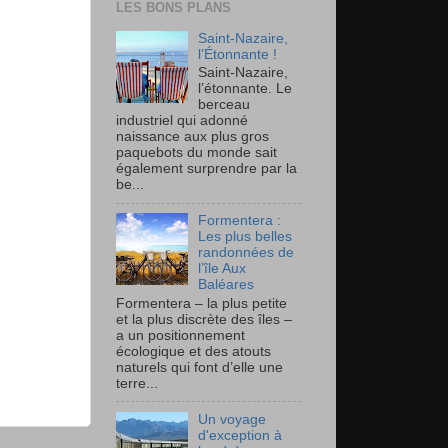
LES BONS PLANS
Saint-Nazaire,
l’Étonnante !
Saint-Nazaire,
l’étonnante. Le
berceau
industriel qui adonné
naissance aux plus gros
paquebots du monde sait
également surprendre par la
be...
Formentera :
Les plus belles
randonnées de
l’île Aux
Baléares
Formentera – la plus petite
et la plus discrète des îles –
a un positionnement
écologique et des atouts
naturels qui font d’elle une
terre...
Un voyage
d'exception à