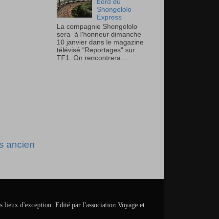
bord du
Shongololo
Express
La compagnie Shongololo
sera à l'honneur dimanche
10 janvier dans le magazine
télévisé "Reportages" sur
TF1. On rencontrera ...
us ancien
s lieux d'exception. Edité par l'association Voyage et