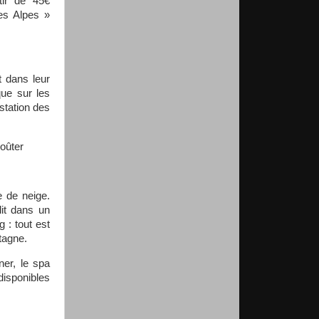
tir de 45€
es Alpes »
 dans leur
que sur les
 station des
goûter
e de neige.
lit dans un
 : tout est
tagne.
ner, le spa
 disponibles