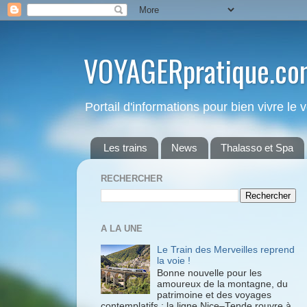
VOYAGERpratique.co
Portail d'informations pour bien vivre le
Les trains
News
Thalasso et Spa
RECHERCHER
A LA UNE
Le Train des Merveilles reprend
la voie !
Bonne nouvelle pour les
amoureux de la montagne, du
patrimoine et des voyages
contemplatifs : la ligne Nice–Tende rouvre à