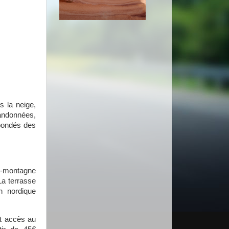
s la neige,
randonnées,
 bondés des
te-montagne
La terrasse
n nordique
et accès au