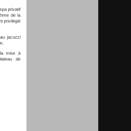
pa privatif
thme de la
 privilégié
au jacuzzi
e.
 la mise à
plateau de