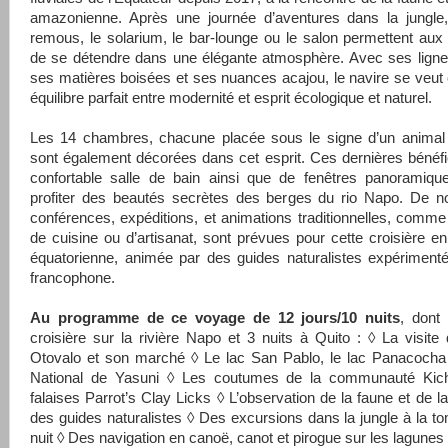
amazonienne. Après une journée d’aventures dans la jungle,
remous, le solarium, le bar-lounge ou le salon permettent au
de se détendre dans une élégante atmosphère. Avec ses ligne
ses matières boisées et ses nuances acajou, le navire se ve
équilibre parfait entre modernité et esprit écologique et naturel.
Les 14 chambres, chacune placée sous le signe d’un animal é
sont également décorées dans cet esprit. Ces dernières bénéfi
confortable salle de bain ainsi que de fenêtres panoramique
profiter des beautés secrètes des berges du rio Napo. De 
conférences, expéditions, et animations traditionnelles, comm
de cuisine ou d’artisanat, sont prévues pour cette croisière 
équatorienne, animée par des guides naturalistes expériment
francophone.
Au programme de ce voyage de 12 jours/10 nuits
, dont
croisière sur la rivière Napo et 3 nuits à Quito : ◊ La visite
Otovalo et son marché ◊ Le lac San Pablo, le lac Panacocha
National de Yasuni ◊ Les coutumes de la communauté Ki
falaises Parrot’s Clay Licks ◊ L’observation de la faune et de la
des guides naturalistes ◊ Des excursions dans la jungle à la t
nuit ◊ Des navigation en canoë, canot et pirogue sur les lagunes