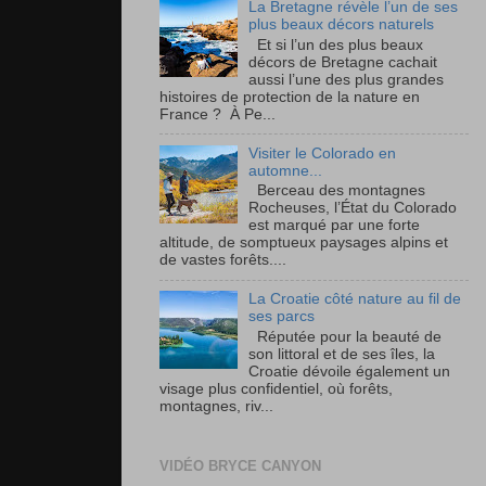
La Bretagne révèle l’un de ses
plus beaux décors naturels
Et si l’un des plus beaux
décors de Bretagne cachait
aussi l’une des plus grandes
histoires de protection de la nature en
France ? À Pe...
Visiter le Colorado en
automne...
Berceau des montagnes
Rocheuses, l’État du Colorado
est marqué par une forte
altitude, de somptueux paysages alpins et
de vastes forêts....
La Croatie côté nature au fil de
ses parcs
Réputée pour la beauté de
son littoral et de ses îles, la
Croatie dévoile également un
visage plus confidentiel, où forêts,
montagnes, riv...
VIDÉO BRYCE CANYON