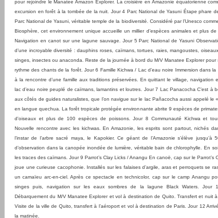
pour rejoindre le Manatee Amazon Explorer. La croisière en Amazonie équatorienne co
excursion en forêt à la tombée de la nuit. Jour 4 Parc National de Yasuni Étape phare de 
Parc National de Yasuni, véritable temple de la biodiversité. Considéré par l’Unesco comm
Biosphère, cet environnement unique accueille un millier d’espèces animales et plus de
Navigation en canot sur une lagune sauvage. Jour 5 Parc National de Yasuni Observat
d’une incroyable diversité : dauphins roses, caïmans, tortues, raies, mangoustes, oiseaux
singes, insectes ou anaconda. Reste de la journée à bord du M/V Manatee Explorer pour
rythme des chants de la forêt. Jour 6 Famille Kichwa / Lac d’eau noire Immersion dans la 
à la rencontre d’une famille aux traditions préservées. En quittant le village, navigation
lac d’eau noire peuplé de caïmans, lamantins et loutres. Jour 7 Lac Panacocha C’est à b
aux côtés de guides naturalistes, que l’on navigue sur le lac Pañacocha aussi appelé le 
en langue quechua. La forêt tropicale protégée environnante abrite 9 espèces de primat
d'oiseaux et plus de 100 espèces de poissons. Jour 8 Communauté Kichwa et tour
Nouvelle rencontre avec les kichwas. En Amazonie, les esprits sont partout, nichés da
l’instar de l’arbre sacré maya, le Kapokier. Ce géant de l’Amazonie s’élève jusqu’à 
d’observation dans la canopée inondée de lumière, véritable bain de chlorophylle. En soi
les traces des caïmans. Jour 9 Parrot’s Clay Licks / Anangu En canoë, cap sur le Parrot’s 
joue une curieuse cacophonie. Installés sur les falaises d’argile, aras et perroquets se 
un camaïeu arc-en-ciel. Après ce spectacle en technicolor, cap sur le camp Anangu po
singes puis, navigation sur les eaux sombres de la lagune Black Waters. Jour 
Débarquement du M/V Manatee Explorer et vol à destination de Quito. Transfert et nuit à l
Visite de la ville de Quito, transfert à l’aéroport et vol à destination de Paris. Jour 12 Arri
la matinée.