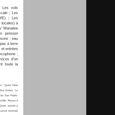
Les vols
scale ; Les
AME) ; Les
 locales) à
/V Manatee
n pension
ssons : eau
pas à terre
s et entrées
ncophone ;
vices d’un
t toute la
lo / Quito Viste
e des Andes. Le
 lac San Pablo,
uffle. Retour à
uito, arrivée à
 canoë motorisé