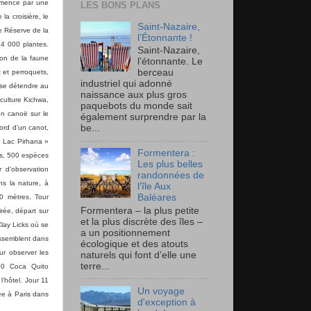
mmence par une
LES BONS PLANS
la croisière, le
Saint-Nazaire,
e Réserve de la
l’Étonnante !
 4 000 plantes.
Saint-Nazaire,
ion de la faune
l’étonnante. Le
berceau
 et perroquets,
industriel qui adonné
 se détendre au
naissance aux plus gros
culture Kichwa,
paquebots du monde sait
 en canoë sur le
également surprendre par la
be...
ord d’un canot,
« Lac Pirhana »
Formentera :
es, 500 espèces
Les plus belles
 d’observation
randonnées de
ns la nature, à
l’île Aux
Baléares
50 mètres. Tour
Formentera – la plus petite
rée, départ sur
et la plus discrète des îles –
Clay Licks où se
a un positionnement
rassemblent dans
écologique et des atouts
ur observer les
naturels qui font d’elle une
terre...
10 Coca Quito
’hôtel. Jour 11
Un voyage
vée à Paris dans
d'exception à