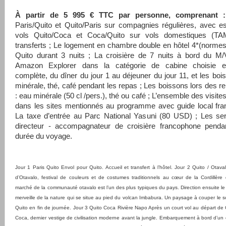
À partir de 5 995 € TTC par personne, comprenant :
Paris/Quito et Quito/Paris sur compagnies régulières, avec e
vols Quito/Coca et Coca/Quito sur vols domestiques (T
transferts ; Le logement en chambre double en hôtel 4*(normes
Quito durant 3 nuits ; La croisière de 7 nuits à bord du M
Amazon Explorer dans la catégorie de cabine choisie e
complète, du dîner du jour 1 au déjeuner du jour 11, et les boi
minérale, thé, café pendant les repas ; Les boissons lors des re
: eau minérale (50 cl /pers.), thé ou café ; L’ensemble des visite
dans les sites mentionnés au programme avec guide local fra
La taxe d’entrée au Parc National Yasuni (80 USD) ; Les ser
directeur - accompagnateur de croisière francophone pendan
durée du voyage.
Jour 1 Paris Quito Envol pour Quito. Accueil et transfert à l’hôtel. Jour 2 Quito / Otava
d’Otavalo, festival de couleurs et de costumes traditionnels au cœur de la Cordillèr
marché de la communauté otavalo est l’un des plus typiques du pays. Direction ensuite le
merveille de la nature qui se situe au pied du volcan Imbabura. Un paysage à couper le so
Quito en fin de journée. Jour 3 Quito Coca Rivière Napo Après un court vol au départ de Q
Coca, dernier vestige de civilisation moderne avant la jungle. Embarquement à bord d’un