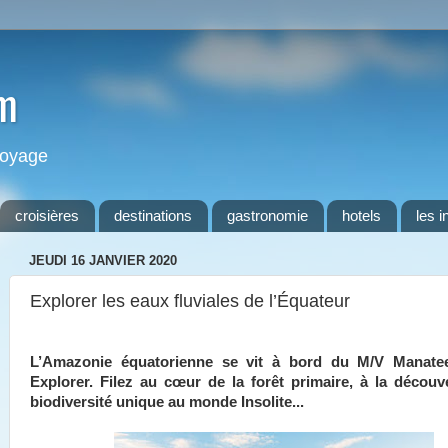
m
 voyage
croisières
destinations
gastronomie
hotels
les i
JEUDI 16 JANVIER 2020
Explorer les eaux fluviales de l’Équateur
L’Amazonie équatorienne se vit à bord du M/V Manat
Explorer. Filez au cœur de la forêt primaire, à la découv
biodiversité unique au monde Insolite...