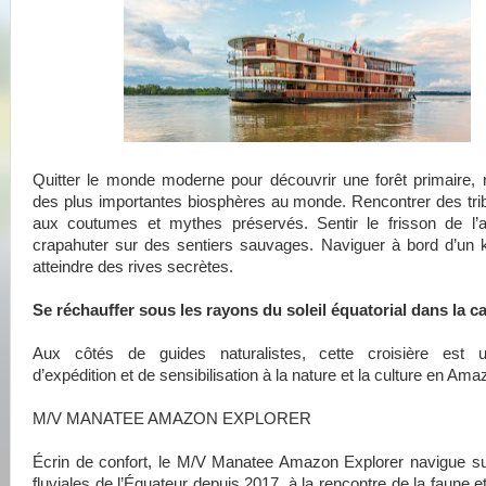
Quitter le monde moderne pour découvrir une forêt primaire, 
des plus importantes biosphères au monde. Rencontrer des tri
aux coutumes et mythes préservés. Sentir le frisson de l’a
crapahuter sur des sentiers sauvages. Naviguer à bord d’un 
atteindre des rives secrètes.
Se réchauffer sous les rayons du soleil équatorial dans la
Aux côtés de guides naturalistes, cette croisière est
d’expédition et de sensibilisation à la nature et la culture en Ama
M/V MANATEE AMAZON EXPLORER
Écrin de confort, le M/V Manatee Amazon Explorer navigue su
fluviales de l’Équateur depuis 2017, à la rencontre de la faune et