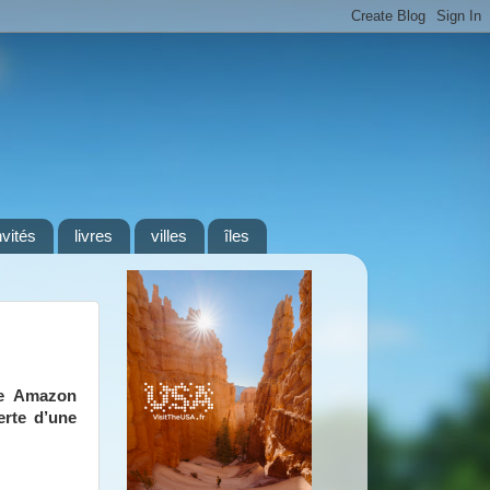
nvités
livres
villes
îles
ee Amazon
erte d’une