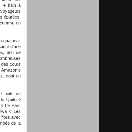
 le bain à
x voyageurs
s épurées,
ut comme un
quatorial,
cient d’une
s, afin de
nombreuses
e des cours
en Amazonie
és, dont un
 7 nuits de
 de Quito ◊
 ◊ Le Parc
chwa ◊ Les
 flore avec
ombée de la