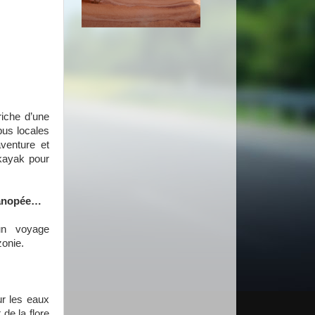
riche d’une
bus locales
venture et
kayak pour
 canopée…
 un voyage
zonie.
r les eaux
 de la flore