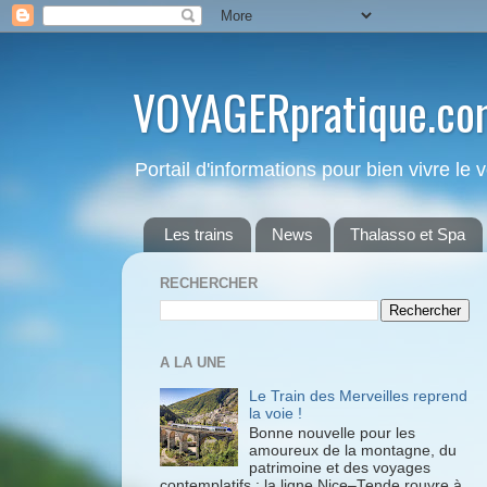
VOYAGERpratique.co
Portail d'informations pour bien vivre le
Les trains
News
Thalasso et Spa
RECHERCHER
A LA UNE
Le Train des Merveilles reprend
la voie !
Bonne nouvelle pour les
amoureux de la montagne, du
patrimoine et des voyages
contemplatifs : la ligne Nice–Tende rouvre à