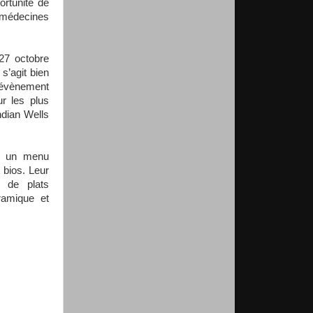
rtunité de
médecines
27 octobre
l s’agit bien
 évènement
r les plus
ndian Wells
e un menu
 bios. Leur
x de plats
ramique et