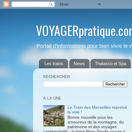
VOYAGERpratique.co
Portail d'informations pour bien vivre le
Les trains
News
Thalasso et Spa
RECHERCHER
A LA UNE
Le Train des Merveilles reprend
la voie !
Bonne nouvelle pour les
amoureux de la montagne, du
patrimoine et des voyages
contemplatifs : la ligne Nice–Tende rouvre à