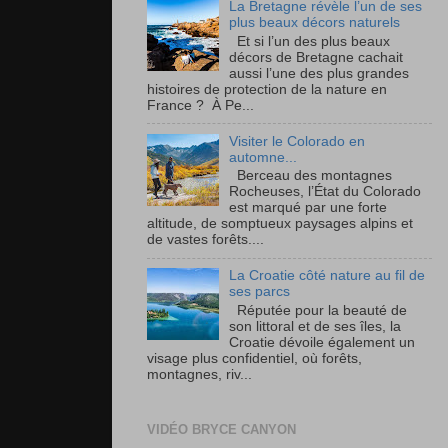
La Bretagne révèle l’un de ses
plus beaux décors naturels
Et si l’un des plus beaux
décors de Bretagne cachait
aussi l’une des plus grandes
histoires de protection de la nature en
France ? À Pe...
Visiter le Colorado en
automne...
Berceau des montagnes
Rocheuses, l’État du Colorado
est marqué par une forte
altitude, de somptueux paysages alpins et
de vastes forêts....
La Croatie côté nature au fil de
ses parcs
Réputée pour la beauté de
son littoral et de ses îles, la
Croatie dévoile également un
visage plus confidentiel, où forêts,
montagnes, riv...
VIDÉO BRYCE CANYON