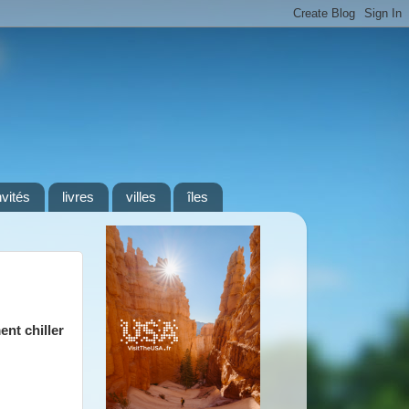
nvités
livres
villes
îles
ent chiller