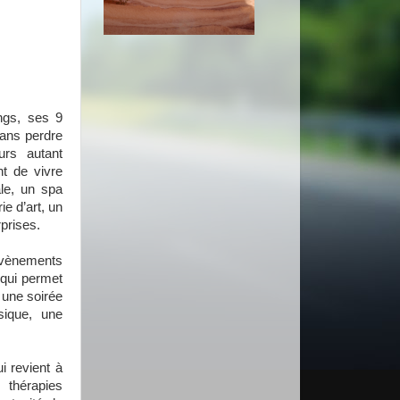
ngs, ses 9
sans perdre
urs autant
nt de vivre
le, un spa
ie d’art, un
rprises.
 évènements
qui permet
 une soirée
sique, une
i revient à
thérapies