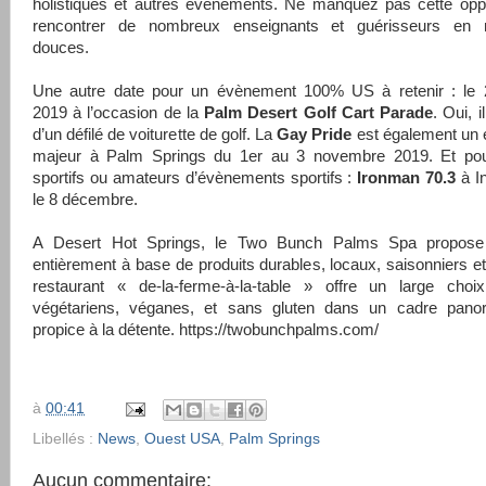
holistiques et autres évènements. Ne manquez pas cette oppo
rencontrer de nombreux enseignants et guérisseurs en 
douces.
Une autre date pour un évènement 100% US à retenir : le 
2019 à l’occasion de la
Palm Desert Golf Cart Parade
. Oui, i
d’un défilé de voiturette de golf. La
Gay Pride
est également un
majeur à Palm Springs du 1er au 3 novembre 2019. Et pou
sportifs ou amateurs d’évènements sportifs :
Ironman 70.3
à I
le 8 décembre.
A Desert Hot Springs, le Two Bunch Palms Spa propos
entièrement à base de produits durables, locaux, saisonniers et
restaurant « de-la-ferme-à-la-table » offre un large choi
végétariens, véganes, et sans gluten dans un cadre pano
propice à la détente. https://twobunchpalms.com/
à
00:41
Libellés :
News
,
Ouest USA
,
Palm Springs
Aucun commentaire: