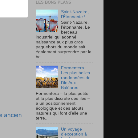
LES BONS PLANS
Saint-Nazaire,
l’Étonnante !
Saint-Nazaire,
l’étonnante. Le
berceau
industriel qui adonné
naissance aux plus gros
paquebots du monde sait
également surprendre par la
be...
Formentera :
Les plus belles
randonnées de
l’île Aux
Baléares
Formentera – la plus petite
et la plus discrète des îles –
a un positionnement
écologique et des atouts
naturels qui font d’elle une
us ancien
terre...
Un voyage
d'exception à