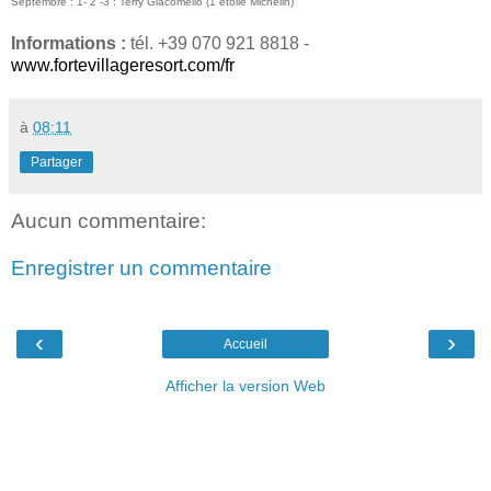
Septembre : 1- 2 -3 : Terry Giacomello (1 étoile Michelin)
Informations :
tél. +39 070 921 8818 -
www.fortevillageresort.com/fr
à
08:11
Partager
Aucun commentaire:
Enregistrer un commentaire
‹
›
Accueil
Afficher la version Web