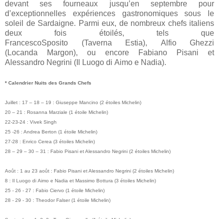
devant ses fourneaux jusqu’en septembre pour
d’exceptionnelles expériences gastronomiques sous le
soleil de Sardaigne. Parmi eux, de nombreux chefs italiens
deux fois étoilés, tels que
FrancescoSposito (Taverna Estia), Alfio Ghezzi
(Locanda Margon), ou encore Fabiano Pisani et
Alessandro Negrini (Il Luogo di Aimo e Nadia).
* Calendrier Nuits des Grands Chefs
Juillet : 17 – 18 – 19 : Giuseppe Mancino (2 étoiles Michelin)
20 – 21 : Rosanna Marziale (1 étoile Michelin)
22-23-24 : Vivek Singh
25 -26 : Andrea Berton (1 étoile Michelin)
27-28 : Enrico Cerea (3 étoiles Michelin)
28 – 29 – 30 – 31 : Fabio Pisani et Alessandro Negrini (2 étoiles Michelin)
Août : 1 au 23 août : Fabio Pisani et Alessandro Negrini (2 étoiles Michelin)
8 : Il Luogo di Aimo e Nadia et Massimo Bottura (3 étoiles Michelin)
25 - 26 - 27 : Fabio Ciervo (1 étoile Michelin)
28 - 29 - 30 : Theodor Falser (1 étoile Michelin)