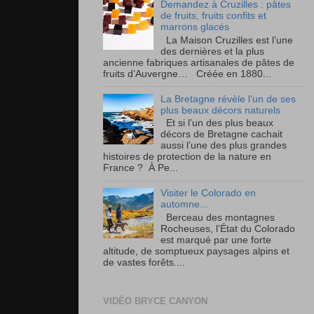
Demandez à Cruzilles : pâtes
de fruits, fruits confits et
marrons glacés
La Maison Cruzilles est l’une
des dernières et la plus
ancienne fabriques artisanales de pâtes de
fruits d’Auvergne… Créée en 1880...
La Bretagne révèle l’un de ses
plus beaux décors naturels
Et si l’un des plus beaux
décors de Bretagne cachait
aussi l’une des plus grandes
histoires de protection de la nature en
France ? À Pe...
Visiter le Colorado en
automne...
Berceau des montagnes
Rocheuses, l’État du Colorado
est marqué par une forte
altitude, de somptueux paysages alpins et
de vastes forêts....
VIDÉO BRYCE CANYON