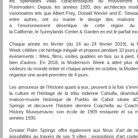
les splendides villas caractéristiques du mouvement M
Postmodern. Depuis les années 1920, des architectes mode
visionnaires tels que Albert Frey, Donald Wexler and E. Stewar
entre autres, ont su marier le design des maisons
à l'environnement désertique de cette région d
la Californie, le Sunnylands Center & Garden en est le parfait e
Chaque année en février (du 14 au 24 février 2019), la
Week célèbre cet héritage inégalé et propose pendant 10 jours 
évènements : fêtes, films, visites guidées en bus ou à pied, l
bien d'autres. En 2018, la Modernism Week a attiré plus 
visiteurs du monde entier et chaque année en octobre, la Mod
organise une avant-première de 4 jours.
Les amoureux de l'Histoire quant à eux, peuvent à la fois s'im
la culture et l'héritage de la tribu indienne Cahuilla, déambu
maison-musée historique de Pueblo de Cabot située àD
Springs et découvrir l'histoire derrière Coachella au Coach
History Museumavec son école de 1909 restaurée et sa 
années 1930.
Greater Palm Springs offre également aux férus d'art de 
possibilités au travers de ses 9 villes : expositions d'art cont