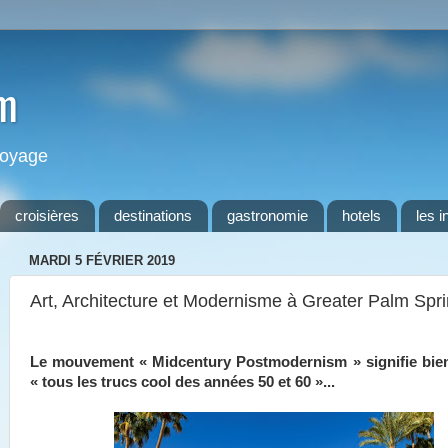
m
 voyage
croisières
destinations
gastronomie
hotels
les i
MARDI 5 FÉVRIER 2019
Art, Architecture et Modernisme à Greater Palm Spr
Le mouvement « Midcentury Postmodernism » signifie bie
« tous les trucs cool des années 50 et 60 »...