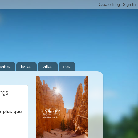
nvités
livres
villes
îles
ings
n plus que