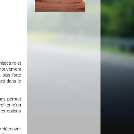
hitecture et
 mouvement
 plus forte
urs dans le
rings permet
ofiter d'un
ses options
r découvrir