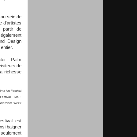
 au sein de
 d'artistes
 partir de
s également
and Design
entier.
ter Palm
visiteurs de
sa richesse
nta Art Festival
estival - Mai :
Modernism Week
stival est
nsi baigner
 seulement