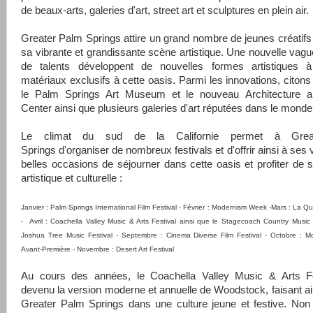
de beaux-arts, galeries d'art, street art et sculptures en plein air.
Greater Palm Springs attire un grand nombre de jeunes créatifs
sa vibrante et grandissante scène artistique. Une nouvelle vague
de talents développent de nouvelles formes artistiques à
matériaux exclusifs à cette oasis. Parmi les innovations, citon
le Palm Springs Art Museum et le nouveau Architecture 
Center ainsi que plusieurs galeries d'art réputées dans le monde 
Le climat du sud de la Californie permet à Grea
Springs d'organiser de nombreux festivals et d'offrir ainsi à ses 
belles occasions de séjourner dans cette oasis et profiter de 
artistique et culturelle :
Janvier : Palm Springs International Film Festival - Février : Modernism Week -Mars : La Qui
- Avril : Coachella Valley Music & Arts Festival ainsi que le Stagecoach Country Music F
Joshua Tree Music Festival - Septembre : Cinema Diverse Film Festival - Octobre : 
Avant-Première - Novembre : Desert Art Festival
Au cours des années, le Coachella Valley Music & Arts Fe
devenu la version moderne et annuelle de Woodstock, faisant ai
Greater Palm Springs dans une culture jeune et festive. Non