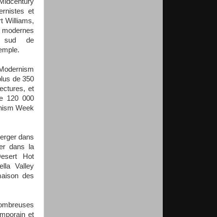
idcentury
rnistes et
t Williams,
 modernes
u sud de
xemple.
 Modernism
plus de 350
ectures, et
de 120 000
ernism Week
merger dans
ler dans la
esert Hot
ella Valley
maison des
nombreuses
emporain et