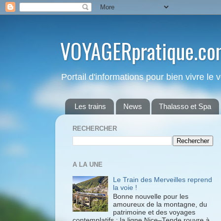
VOYAGERpratique.co
Portail d'informations pour bien vivre le
Les trains
News
Thalasso et Spa
RECHERCHER
A LA UNE
Le Train des Merveilles reprend
la voie !
Bonne nouvelle pour les
amoureux de la montagne, du
patrimoine et des voyages
contemplatifs : la ligne Nice–Tende rouvre à