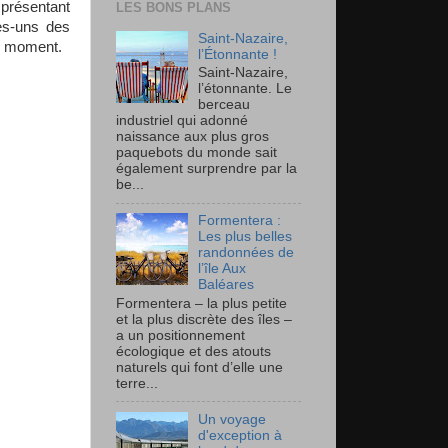
 présentant
LES BONS PLANS
es-uns des
Saint-Nazaire,
du moment.
l’Étonnante !
Saint-Nazaire,
l’étonnante. Le
berceau
industriel qui adonné
naissance aux plus gros
paquebots du monde sait
également surprendre par la
be...
Formentera :
Les plus belles
randonnées de
l’île Aux
Baléares
Formentera – la plus petite
et la plus discrète des îles –
a un positionnement
écologique et des atouts
naturels qui font d’elle une
terre...
Un voyage
d'exception à