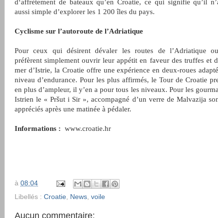
d‘affrètement de bateaux qu’en Croatie, ce qui signifie qu’il n’
aussi simple d’explorer les 1 200 îles du pays.
Cyclisme sur l’autoroute de l’Adriatique
Pour ceux qui désirent dévaler les routes de l’Adriatique o
préfèrent simplement ouvrir leur appétit en faveur des truffes et d
mer d’Istrie, la Croatie offre une expérience en deux-roues adapt
niveau d’endurance. Pour les plus affirmés, le Tour de Croatie pr
en plus d’ampleur, il y’en a pour tous les niveaux. Pour les gourma
Istrien le « Pršut i Sir », accompagné d’un verre de Malvazija so
appréciés après une matinée à pédaler.
Informations :
www.croatie.hr
à
08:04
Libellés :
Croatie
,
News
,
voile
Aucun commentaire: