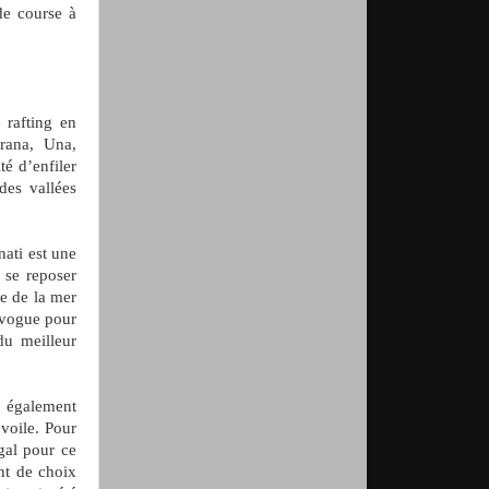
de course à
 rafting en
rana, Una,
té d’enfiler
des vallées
nati est une
 se reposer
de de la mer
 vogue pour
du meilleur
st également
 voile. Pour
gal pour ce
ant de choix