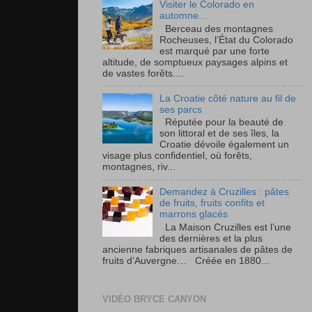
Visiter le Colorado en
automne...
Berceau des montagnes
Rocheuses, l’État du Colorado
est marqué par une forte
altitude, de somptueux paysages alpins et
de vastes forêts....
La Croatie côté nature au fil de
ses parcs
Réputée pour la beauté de
son littoral et de ses îles, la
Croatie dévoile également un
visage plus confidentiel, où forêts,
montagnes, riv...
Demandez à Cruzilles : pâtes
de fruits, fruits confits et
marrons glacés
La Maison Cruzilles est l’une
des dernières et la plus
ancienne fabriques artisanales de pâtes de
fruits d’Auvergne… Créée en 1880...
VIDÉO BRYCE CANYON