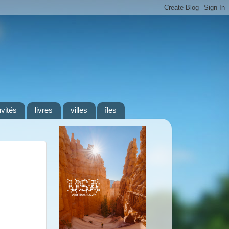
nvités
livres
villes
îles