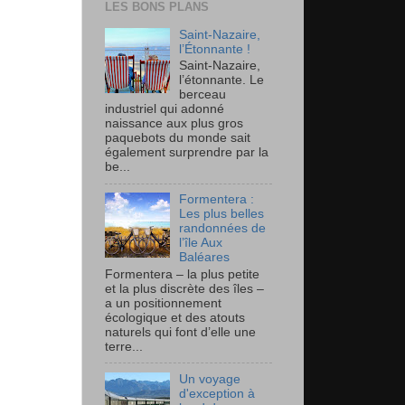
LES BONS PLANS
Saint-Nazaire,
l’Étonnante !
Saint-Nazaire,
l’étonnante. Le
berceau
industriel qui adonné
naissance aux plus gros
paquebots du monde sait
également surprendre par la
be...
Formentera :
Les plus belles
randonnées de
l’île Aux
Baléares
Formentera – la plus petite
et la plus discrète des îles –
a un positionnement
écologique et des atouts
naturels qui font d’elle une
terre...
Un voyage
d'exception à