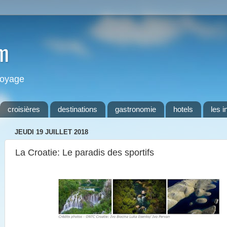
m
 voyage
croisières
destinations
gastronomie
hotels
les i
JEUDI 19 JUILLET 2018
La Croatie: Le paradis des sportifs