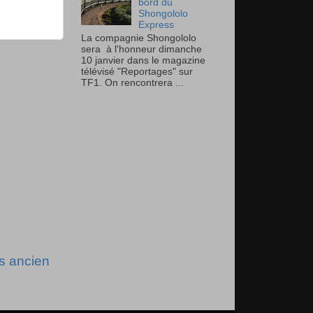
bord du
Shongololo
Express
La compagnie Shongololo
sera à l'honneur dimanche
10 janvier dans le magazine
télévisé "Reportages" sur
TF1. On rencontrera ...
us ancien