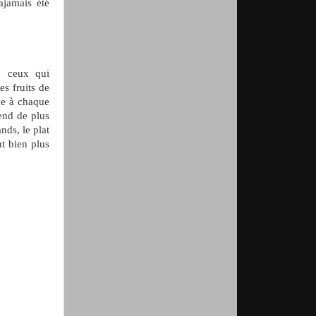
ajamais été
u ceux qui
es fruits de
ée à chaque
end de plus
nds, le plat
nt bien plus