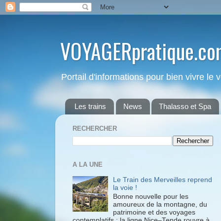
VOYAGERpratique.co
Portail d'informations pour bien vivre le
Les trains
News
Thalasso et Spa
RECHERCHER
A LA UNE
Le Train des Merveilles reprend
la voie !
Bonne nouvelle pour les
amoureux de la montagne, du
patrimoine et des voyages
contemplatifs : la ligne Nice–Tende rouvre à