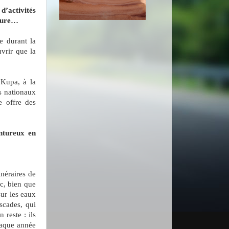
’activités
nture…
e durant la
vrir que la
 Kupa, à la
s nationaux
e offre des
entureux en
inéraires de
c, bien que
ur les eaux
ascades, qui
 reste : ils
haque année