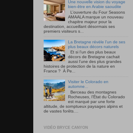
Une nouvelle vision du voyage
bien-être en Arabie saoudite
L’ouverture du Four Seasons
AMAALA marque un nouveau
chapitre majeur pour la
destination, accueillant désormais ses
premiers visiteurs s...
La Bretagne révèle l’un de ses
plus beaux décors naturels
Et si l’un des plus beaux
décors de Bretagne cachait
aussi l’une des plus grandes
histoires de protection de la nature en
France ? À Pe...
Visiter le Colorado en
automne...
Berceau des montagnes
Rocheuses, l’État du Colorado
est marqué par une forte
altitude, de somptueux paysages alpins et
de vastes forêts....
VIDÉO BRYCE CANYON