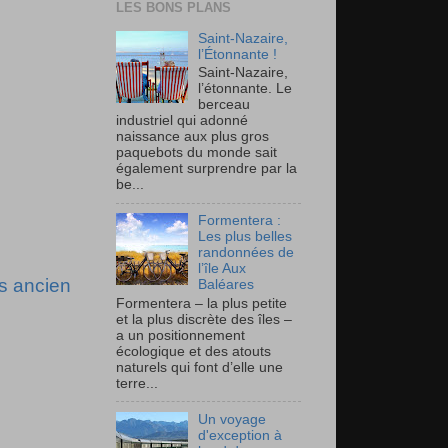
LES BONS PLANS
Saint-Nazaire,
l’Étonnante !
Saint-Nazaire,
l’étonnante. Le
berceau
industriel qui adonné
naissance aux plus gros
paquebots du monde sait
également surprendre par la
be...
Formentera :
Les plus belles
randonnées de
l’île Aux
us ancien
Baléares
Formentera – la plus petite
et la plus discrète des îles –
a un positionnement
écologique et des atouts
naturels qui font d’elle une
terre...
Un voyage
d'exception à