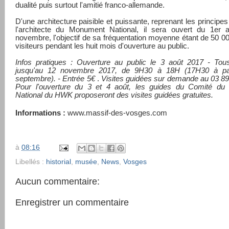
dualité puis surtout l'amitié franco-allemande.
D'une architecture paisible et puissante, reprenant les principes
l'architecte du Monument National, il sera ouvert du 1er a
novembre, l'objectif de sa fréquentation moyenne étant de 50 0
visiteurs pendant les huit mois d'ouverture au public.
Infos pratiques
: Ouverture au public le 3 août 2017 - Tous
jusqu'au 12 novembre 2017, de 9H30 à 18H (17H30 à par
septembre). - Entrée 5€
.
Visites guidées sur demande au 03 89
Pour l'ouverture du 3 et 4 août, les guides du Comité d
National du HWK proposeront des visites guidées gratuites.
Informations :
www.massif-des-vosges.com
à
08:16
Libellés :
historial
,
musée
,
News
,
Vosges
Aucun commentaire:
Enregistrer un commentaire