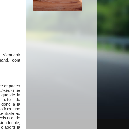
 s'enrichir
emand, dont
tre espaces
chsland de
tique de la
e site du
a donc à la
offrira une
centrale au
oisin et de
ion locale,
d'abord la