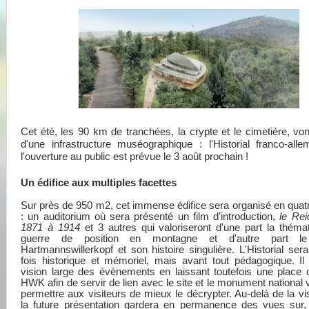
Cet été, les 90 km de tranchées, la crypte et le cimetière, vont
d'une infrastructure muséographique : l'Historial franco-all
l'ouverture au public est prévue le 3 août prochain !
Un édifice aux multiples facettes
Sur près de 950 m2, cet immense édifice sera organisé en qua
: un auditorium où sera présenté un film d'introduction,
le Rei
1871 à 1914
et 3 autres qui valoriseront d'une part la théma
guerre de position en montagne et d'autre part l
Hartmannswillerkopf et son histoire singulière. L'Historial ser
fois historique et mémoriel, mais avant tout pédagogique. Il 
vision large des évènements en laissant toutefois une place 
HWK afin de servir de lien avec le site et le monument national v
permettre aux visiteurs de mieux le décrypter. Au-delà de la vis
la future présentation gardera en permanence des vues sur, 