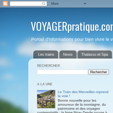
VOYAGERpratique.co
Portail d'informations pour bien vivre le
Les trains
News
Thalasso et Spa
RECHERCHER
A LA UNE
Le Train des Merveilles reprend
la voie !
Bonne nouvelle pour les
amoureux de la montagne, du
patrimoine et des voyages
contemplatifs : la ligne Nice–Tende rouvre à