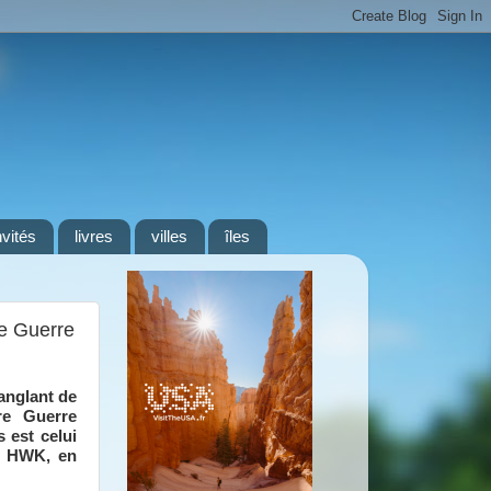
nvités
livres
villes
îles
de Guerre
sanglant de
re Guerre
 est celui
, HWK, en