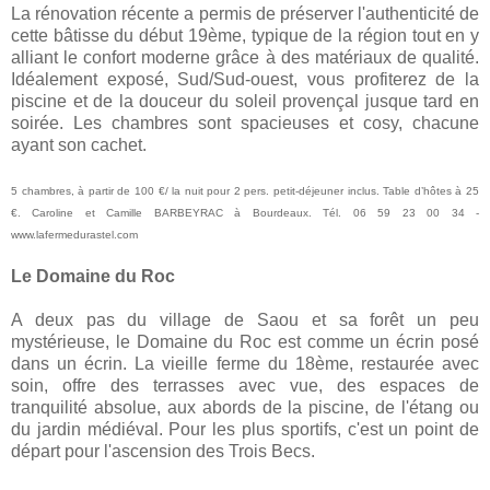
La rénovation récente a permis de préserver l'authenticité de
cette bâtisse du début 19ème, typique de la région tout en y
alliant le confort moderne grâce à des matériaux de qualité.
Idéalement exposé, Sud/Sud-ouest, vous profiterez de la
piscine et de la douceur du soleil provençal jusque tard en
soirée. Les chambres sont spacieuses et cosy, chacune
ayant son cachet.
5 chambres, à partir de 100 €/ la nuit pour 2 pers. petit-déjeuner inclus. Table d’hôtes à 25
€. Caroline et Camille BARBEYRAC à Bourdeaux. Tél. 06 59 23 00 34 -
www.lafermedurastel.com
Le Domaine du Roc
A deux pas du village de Saou et sa forêt un peu
mystérieuse, le Domaine du Roc est comme un écrin posé
dans un écrin. La vieille ferme du 18ème, restaurée avec
soin, offre des terrasses avec vue, des espaces de
tranquilité absolue, aux abords de la piscine, de l'étang ou
du jardin médiéval. Pour les plus sportifs, c'est un point de
départ pour l'ascension des Trois Becs.