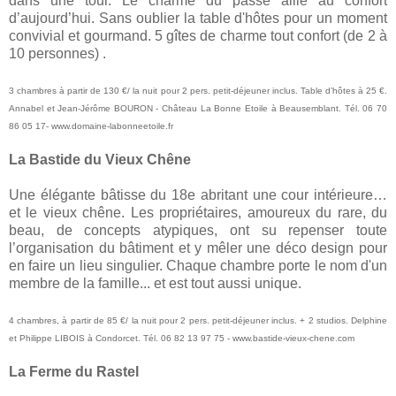
dans une tour. Le charme du passé allié au confort
d’aujourd’hui. Sans oublier la table d'hôtes pour un moment
convivial et gourmand. 5 gîtes de charme tout confort (de 2 à
10 personnes) .
3 chambres à partir de 130 €/ la nuit pour 2 pers. petit-déjeuner inclus. Table d’hôtes à 25 €.
Annabel et Jean-Jérôme BOURON - Château
La Bonne Etoile
à Beausemblant. Tél. 06 70
86 05 17- www.domaine-labonneetoile.fr
La Bastide du Vieux Chêne
Une élégante bâtisse du 18e abritant une cour intérieure…
et le vieux chêne. Les propriétaires, amoureux du rare, du
beau, de concepts atypiques, ont su repenser toute
l’organisation du bâtiment et y mêler une déco design pour
en faire un lieu singulier. Chaque chambre porte le nom d'un
membre de la famille... et est tout aussi unique.
4 chambres, à partir de 85 €/ la nuit pour 2 pers. petit-déjeuner inclus. + 2 studios. Delphine
et Philippe LIBOIS à Condorcet. Tél. 06 82 13 97 75 - www.bastide-vieux-chene.com
La Ferme du Rastel