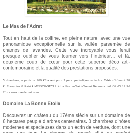
Le Mas de l’Adret
Tout en haut de la colline, en pleine nature, avec une vue
panoramique exceptionnelle sur la vallée parsemée de
champs de lavandes. Cette vue incroyable vous ferait
presque oublier de vous tourner vers l’intérieur… et là,
deuxième coup de cœur pour cette superbe déco arti-
contemporaine et la qualité des prestations proposées.
5 chambres, à partir de 100 €/ la nuit pour 2 pers. petit-déjeuner inclus. Table d’hôtes à 30
€. Françoise & Patrick MEISCH-SEYLL à La Roche-Saint-Secret Béconne. tél. 06 43 81 94
28 / - www.mas-ladret.com
Domaine
La Bonne Etoile
Découvrez un château du 17ème siècle sur un domaine de
8 hectares
peuplé d’arbres centenaires. 3 chambres d'hôtes
modernes et spacieuses dans un écrin de verdure, dont une