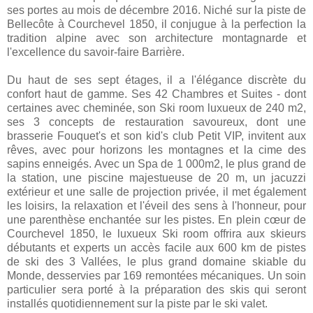
ses portes au mois de décembre 2016. Niché sur la piste de
Bellecôte à Courchevel 1850, il conjugue à la perfection la
tradition alpine avec son architecture montagnarde et
l'excellence du savoir-faire Barrière.
Du haut de ses sept étages, il a l'élégance discrète du
confort haut de gamme. Ses 42 Chambres et Suites - dont
certaines avec cheminée, son Ski room luxueux de 240 m2,
ses 3 concepts de restauration savoureux, dont une
brasserie Fouquet's et son kid's club Petit VIP, invitent aux
rêves, avec pour horizons les montagnes et la cime des
sapins enneigés. Avec un Spa de 1 000m2, le plus grand de
la station, une piscine majestueuse de 20 m, un jacuzzi
extérieur et une salle de projection privée, il met également
les loisirs, la relaxation et l'éveil des sens à l'honneur, pour
une parenthèse enchantée sur les pistes. En plein cœur de
Courchevel 1850, le luxueux Ski room offrira aux skieurs
débutants et experts un accès facile aux 600 km de pistes
de ski des 3 Vallées, le plus grand domaine skiable du
Monde, desservies par 169 remontées mécaniques. Un soin
particulier sera porté à la préparation des skis qui seront
installés quotidiennement sur la piste par le ski valet.