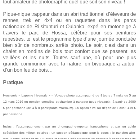
tout amateur de photographie quel que soit son niveau !
Pique-nique trappeur dans un abri traditionnel d’éleveurs de
rennes, trek en 4x4 ou en raquettes dans les parcs
nationaux de Riisitunturi et Oulanka, expé en motoneige à
travers le parc de Hossa, célèbre pour ses peintures
rupestres, tel est le programme type d’une journée ponctuée
bien sûr de nombreux arrêts photo. Le soir, c’est dans un
chalet en rondins de bois tout confort que se passent les
veillées et les nuits. Toutes sauf une, où pour une plus
grande communion avec la nature, on bivouaquera autour
d’un bon feu de bois…
Pratique
Hors-série « Laponie hivernale » – Voyage-photo accompagné de 8 jours / 7 nuits du 5 au
12 mars 2016 en pension complète et chambre à partager (tous niveaux) : à partir de 2980
€ par personne (de 4 à 8 participants maximum). En option : vol au départ de Paris : 415 €
par personne.
Inclus : l’accompagnement par un photographe-reporter francophone et par un guide
spécialiste des milieux polaires ; un support pédagogique pour le cours ; le transfert aller-
retour entre l’aéroport de Kuusamo et Hossa ; l’hébergement en chambre à partager (pas de