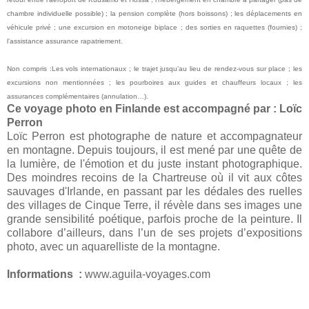
chambre individuelle possible) ; la pension complète (hors boissons) ; les déplacements en
véhicule privé ; une excursion en motoneige biplace ; des sorties en raquettes (fournies) ;
l’assistance assurance rapatriement.
Non compris :Les vols internationaux ; le trajet jusqu’au lieu de rendez-vous sur place ; les
excursions non mentionnées ; les pourboires aux guides et chauffeurs locaux ; les
assurances complémentaires (annulation…).
Ce voyage photo en Finlande est accompagné par : Loïc
Perron
Loïc Perron est photographe de nature et accompagnateur
en montagne. Depuis toujours, il est mené par une quête de
la lumière, de l'émotion et du juste instant photographique.
Des moindres recoins de la Chartreuse où il vit aux côtes
sauvages d'Irlande, en passant par les dédales des ruelles
des villages de Cinque Terre, il révèle dans ses images une
grande sensibilité poétique, parfois proche de
la peinture. Il
collabore d’ailleurs, dans l’un de ses projets d’expositions
photo, avec un aquarelliste de la montagne.
Informations :
www.aguila-voyages.com