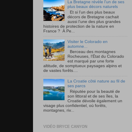
La Bretagne révèle l’un de ses
plus beaux décors naturels
Et si l’un des plus beaux
décors de Bretagne cachait
aussi l’une des plus grandes
histoires de protection de la nature en
France ? À Pe...
Visiter le Colorado en
automne...
Berceau des montagnes
Rocheuses, l’État du Colorado
est marqué par une forte
altitude, de somptueux paysages alpins et
de vastes forêts....
La Croatie côté nature au fil de
ses parcs
Réputée pour la beauté de
son littoral et de ses îles, la
Croatie dévoile également un
visage plus confidentiel, où forêts,
montagnes, riv...
VIDÉO BRYCE CANYON