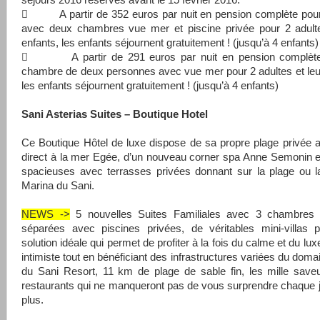
séjours 2016 réservés avant le 15 février 2016.
 A partir de 352 euros par nuit en pension complète pour
avec deux chambres vue mer et piscine privée pour 2 adulte
enfants, les enfants séjournent gratuitement ! (jusqu’à 4 enfants)
 A partir de 291 euros par nuit en pension complète
chambre de deux personnes avec vue mer pour 2 adultes et leu
les enfants séjournent gratuitement ! (jusqu’à 4 enfants)
Sani Asterias Suites – Boutique Hotel
Ce Boutique Hôtel de luxe dispose de sa propre plage privée
direct à la mer Egée, d’un nouveau corner spa Anne Semonin e
spacieuses avec terrasses privées donnant sur la plage ou l
Marina du Sani.
NEWS ->
5 nouvelles Suites Familiales avec 3 chambres
séparées avec piscines privées, de véritables mini-villas p
solution idéale qui permet de profiter à la fois du calme et du lux
intimiste tout en bénéficiant des infrastructures variées du doma
du Sani Resort, 11 km de plage de sable fin, les mille save
restaurants qui ne manqueront pas de vous surprendre chaque 
plus.