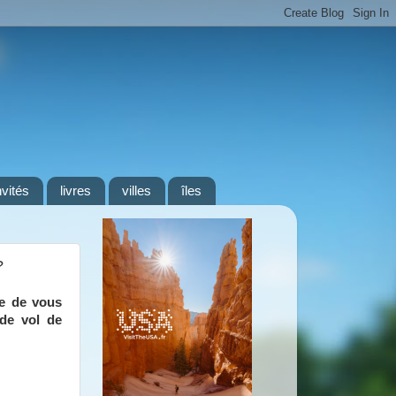
nvités
livres
villes
îles
?
ie de vous
 de vol de