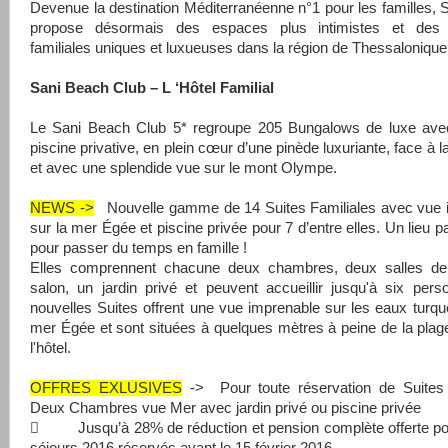
Devenue la destination Méditerranéenne n°1 pour les familles, 
propose désormais des espaces plus intimistes et des
familiales uniques et luxueuses dans la région de Thessalonique
Sani Beach Club – L ‘Hôtel Familial
Le Sani Beach Club 5* regroupe 205 Bungalows de luxe avec
piscine privative, en plein cœur d’une pinède luxuriante, face à 
et avec une splendide vue sur le mont Olympe.
NEWS ->
Nouvelle gamme de 14 Suites Familiales avec vue 
sur la mer Égée et piscine privée pour 7 d’entre elles. Un lieu p
pour passer du temps en famille !
Elles comprennent chacune deux chambres, deux salles de
salon, un jardin privé et peuvent accueillir jusqu'à six per
nouvelles Suites offrent une vue imprenable sur les eaux turqu
mer Égée et sont situées à quelques mètres à peine de la plag
l'hôtel.
OFFRES EXLUSIVES
-> Pour toute réservation de Suites 
Deux Chambres vue Mer avec jardin privé ou piscine privée
 Jusqu’à 28% de réduction et pension complète offerte pou