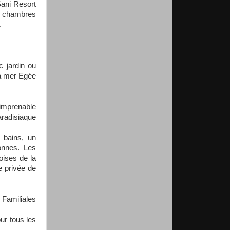
Sani Resort
 chambres
.
 jardin ou
la mer Egée
imprenable
aradisiaque
 bains, un
sonnes. Les
oises de la
e privée de
Familiales
r tous les