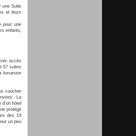
 une Suite
s et leurs
 pour une
rs enfants,
 avec accès
t 57 suites
a luxueuse
 à coucher
rivées. La
e d’un hôtel
ine protégé
urs des 19
jour un peu