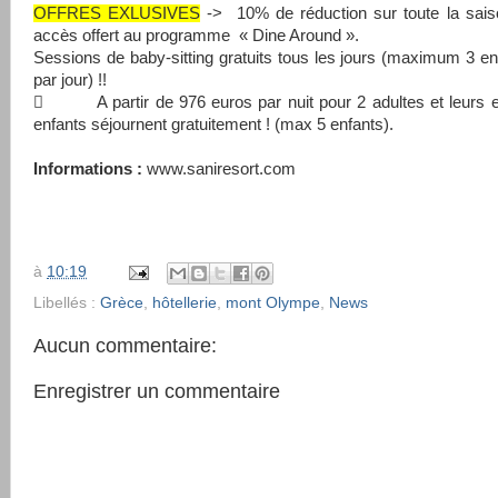
OFFRES EXLUSIVES
-> 10% de réduction sur toute la sais
accès offert au programme « Dine Around ».
Sessions de baby-sitting gratuits tous les jours (maximum 3 en
par jour) !!
 A partir de 976 euros par nuit pour 2 adultes et leurs en
enfants séjournent gratuitement ! (max 5 enfants).
Informations :
www.saniresort.com
à
10:19
Libellés :
Grèce
,
hôtellerie
,
mont Olympe
,
News
Aucun commentaire:
Enregistrer un commentaire