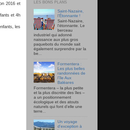
LES BONS PLANS
on 2016 et
Saint-Nazaire,
fants et 4h
l’Étonnante !
Saint-Nazaire,
l’étonnante. Le
fants, les
berceau
industriel qui adonné
naissance aux plus gros
paquebots du monde sait
également surprendre par la
be...
Formentera :
Les plus belles
randonnées de
l’île Aux
Baléares
Formentera – la plus petite
et la plus discrète des îles –
a un positionnement
écologique et des atouts
naturels qui font d’elle une
terre...
Un voyage
d'exception à