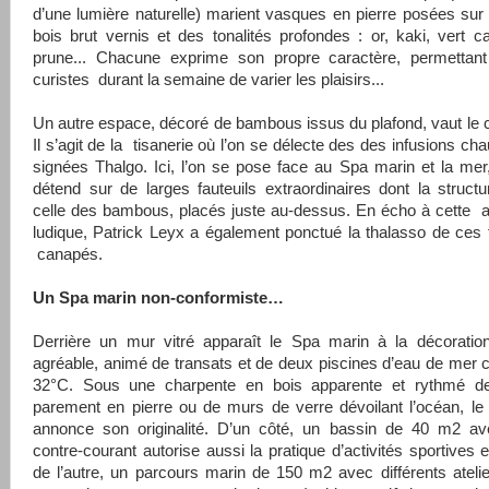
d’une lumière naturelle) marient vasques en pierre posées sur
bois brut vernis et des tonalités profondes : or, kaki, vert ca
prune... Chacune exprime son propre caractère, permettant
curistes durant la semaine de varier les plaisirs...
Un autre espace, décoré de bambous issus du plafond, vaut le c
Il s’agit de la tisanerie où l’on se délecte des des infusions ch
signées Thalgo. Ici, l’on se pose face au Spa marin et la mer,
détend sur de larges fauteuils extraordinaires dont la structu
celle des bambous, placés juste au-dessus. En écho à cette a
ludique, Patrick Leyx a également ponctué la thalasso de ces f
canapés.
Un Spa marin non-conformiste…
Derrière un mur vitré apparaît le Spa marin à la décoratio
agréable, animé de transats et de deux piscines d’eau de mer 
32°C
. Sous une charpente en bois apparente et rythmé 
parement en pierre ou de murs de verre dévoilant l’océan, l
annonce son originalité. D’un côté, un bassin de
40 m2
av
contre-courant autorise aussi la pratique d’activités sportives e
de l’autre, un parcours marin de
150 m2
avec différents atelie