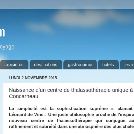
m
 voyage
croisières
destinations
gastronomie
hotels
les i
LUNDI 2 NOVEMBRE 2015
Naissance d’un centre de thalassothérapie unique à
Concarneau
La simplicité est la sophistication suprême », clamait
Léonard de Vinci. Une juste philosophie proche de l’inspira
nouveau centre de thalassothérapie qui conjugue auth
raffinement et sobriété dans une atmosphère des plus cha