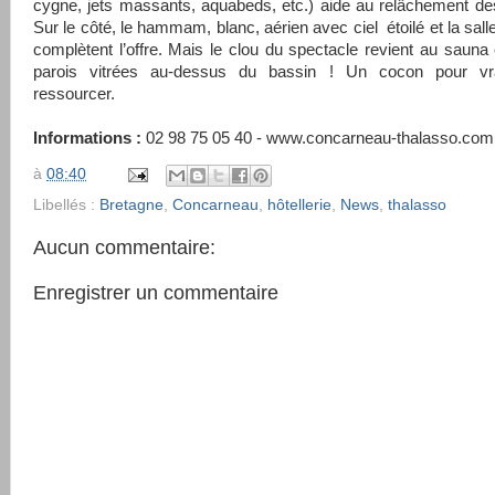
cygne, jets massants, aquabeds, etc.) aide au relâchement de
Sur le côté, le hammam, blanc, aérien avec ciel étoilé et la sall
complètent l’offre. Mais le clou du spectacle revient au sauna
parois vitrées au-dessus du bassin ! Un cocon pour vr
ressourcer.
Informations :
02 98 75 05 40 - www.concarneau-thalasso.com
à
08:40
Libellés :
Bretagne
,
Concarneau
,
hôtellerie
,
News
,
thalasso
Aucun commentaire:
Enregistrer un commentaire