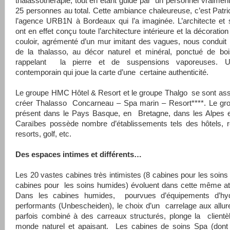
thalassothérapie, tout en étant guidé par un personnel vraiment
25 personnes au total. Cette ambiance chaleureuse, c’est Patr
l’agence URB1N à Bordeaux qui l’a imaginée. L’architecte et
ont en effet conçu toute l’architecture intérieure et la décoration
couloir, agrémenté d’un mur imitant des vagues, nous conduit 
de la thalasso, au décor naturel et minéral, ponctué de boi
rappelant la pierre et de suspensions vaporeuses. 
contemporain qui joue la carte d’une certaine authenticité.
Le groupe HMC Hôtel & Resort et le groupe Thalgo se sont as
créer Thalasso Concarneau – Spa marin – Resort****. Le g
présent dans le Pays Basque, en Bretagne, dans les Alpes e
Caraïbes possède nombre d’établissements tels des hôtels, r
resorts, golf, etc.
Des espaces intimes et différents…
Les 20 vastes cabines très intimistes (8 cabines pour les soins
cabines pour les soins humides) évoluent dans cette même a
Dans les cabines humides, pourvues d’équipements d’hyd
performants (Unbescheiden), le choix d’un carrelage aux allur
parfois combiné à des carreaux structurés, plonge la client
monde naturel et apaisant. Les cabines de soins Spa (dont 4