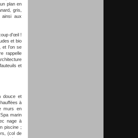
 un plan en
nard, gris,
 ainsi aux
oup d’œil !
audes et bio
 et l’on se
re rappelle
rchitecture
auteuils et
n douce et
chauffées à
de murs en
e Spa marin
ec nage à
n piscine ;
rs, (col de