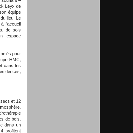
 souriant –
ick Leyx de
 son équipe
 du lieu. Le
à l’accueil
s, de sols
Un espace
sociés pour
roupe HMC,
t dans les
ésidences,
 secs et 12
tmosphère.
rothérapie
es de bois,
èle dans un
 profitent