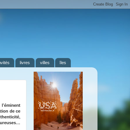
nvités
livres
villes
îles
 l’éminent
tion de ce
enticité,
leureuses…