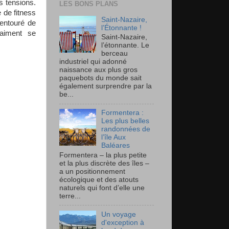
s tensions.
LES BONS PLANS
e de fitness
Saint-Nazaire,
 entouré de
l’Étonnante !
aiment se
Saint-Nazaire,
l’étonnante. Le
berceau
industriel qui adonné
naissance aux plus gros
paquebots du monde sait
également surprendre par la
be...
Formentera :
Les plus belles
randonnées de
l’île Aux
Baléares
Formentera – la plus petite
et la plus discrète des îles –
a un positionnement
écologique et des atouts
naturels qui font d’elle une
terre...
Un voyage
d'exception à