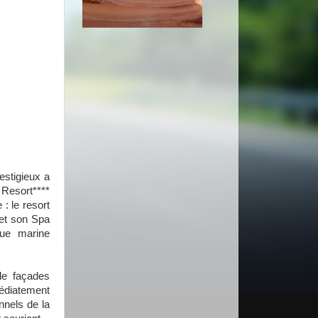
estigieux a
 Resort****
: le resort
 et son Spa
que marine
de façades
médiatement
nnels de la