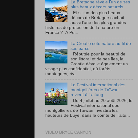
La Bretagne révèle l’un de ses
plus beaux décors naturels
Et si l’un des plus beaux
décors de Bretagne cachait
aussi l’une des plus grandes
histoires de protection de la nature en
France ? À Pe...
La Croatie côté nature au fil de
ses parcs
Réputée pour la beauté de
son littoral et de ses îles, la
Croatie dévoile également un
visage plus confidentiel, où forêts,
montagnes, riv...
Le Festival international des
montgolfières de Taïwan
revient à Taitung
Du 4 juillet au 20 août 2026, le
Festival international des
montgolfières de Taïwan investira les
hauteurs de Luye, dans le comté de Taitu...
VIDÉO BRYCE CANYON