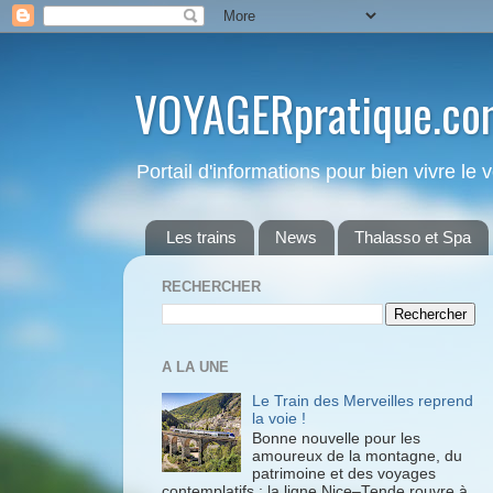
VOYAGERpratique.co
Portail d'informations pour bien vivre le
Les trains
News
Thalasso et Spa
RECHERCHER
A LA UNE
Le Train des Merveilles reprend
la voie !
Bonne nouvelle pour les
amoureux de la montagne, du
patrimoine et des voyages
contemplatifs : la ligne Nice–Tende rouvre à