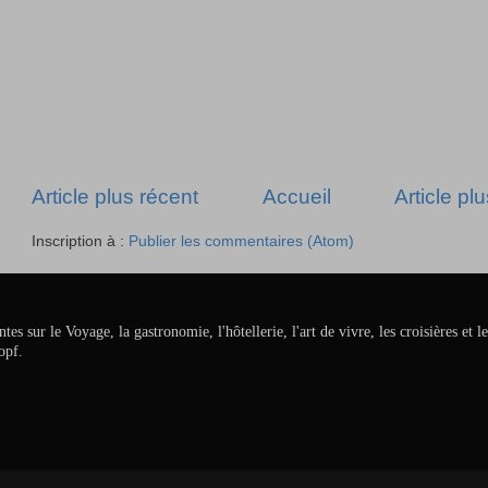
Article plus récent
Accueil
Article pl
Inscription à :
Publier les commentaires (Atom)
ur le Voyage, la gastronomie, l'hôtellerie, l'art de vivre, les croisières et le
opf.