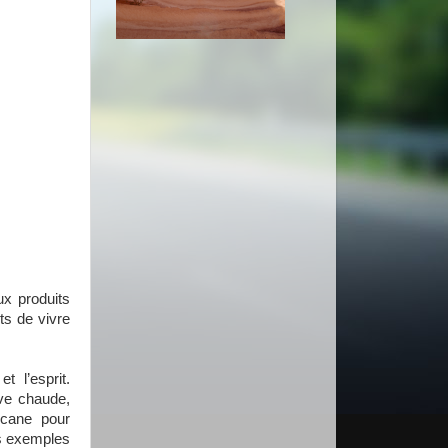
ux produits
ts de vivre
t l’esprit.
ive chaude,
scane pour
es exemples