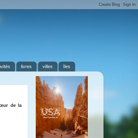
nvités
livres
villes
îles
cœur de la