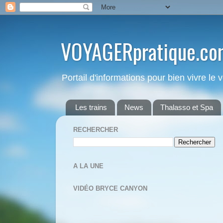
VOYAGERpratique.co
Portail d'informations pour bien vivre le
Les trains
News
Thalasso et Spa
RECHERCHER
A LA UNE
VIDÉO BRYCE CANYON