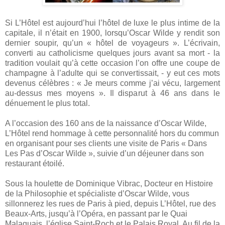
Si L’Hôtel est aujourd’hui l’hôtel de luxe le plus intime de la
capitale, il n’était en 1900, lorsqu’Oscar Wilde y rendit son
dernier soupir, qu’un « hôtel de voyageurs ». L’écrivain,
converti au catholicisme quelques jours avant sa mort - la
tradition voulait qu’à cette occasion l’on offre une coupe de
champagne à l’adulte qui se convertissait, - y eut ces mots
devenus célèbres : « Je meurs comme j’ai vécu, largement
au-dessus mes moyens ». Il disparut à 46 ans dans le
dénuement le plus total.
A l’occasion des 160 ans de la naissance d’Oscar Wilde,
L’Hôtel rend hommage à cette personnalité hors du commun
en organisant pour ses clients une visite de Paris « Dans
Les Pas d’Oscar Wilde », suivie d’un déjeuner dans son
restaurant étoilé.
Sous la houlette de Dominique Vibrac, Docteur en Histoire
de la Philosophie et spécialiste d’Oscar Wilde, vous
sillonnerez les rues de Paris à pied, depuis L’Hôtel, rue des
Beaux-Arts, jusqu’à l’Opéra, en passant par le Quai
Malaquais, l’église Saint-Roch et le Palais Royal. Au fil de la