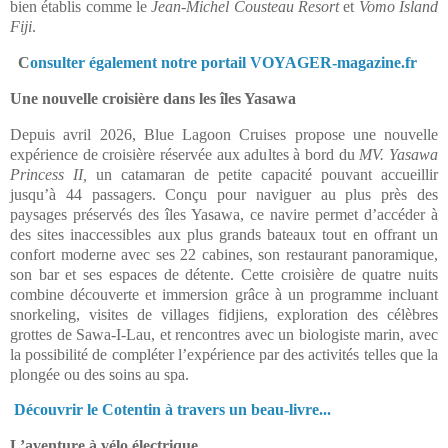
bien établis comme le
Jean-Michel Cousteau Resort
et
Vomo Island
Fiji
.
C
onsulter également notre portail VOYAGER-magazine.fr
Une nouvelle croisière dans les îles Yasawa
Depuis avril 2026,
Blue Lagoon Cruises
propose une nouvelle
expérience de croisière réservée aux adultes à bord du
MV. Yasawa
Princess II,
un catamaran de petite capacité pouvant accueillir
jusqu’à 44 passagers. Conçu pour naviguer au plus près des
paysages préservés des îles Yasawa, ce navire permet d’accéder à
des sites inaccessibles aux plus grands bateaux tout en offrant un
confort moderne avec ses 22 cabines, son restaurant panoramique,
son bar et ses espaces de détente. Cette croisière de quatre nuits
combine découverte et immersion grâce à un programme incluant
snorkeling, visites de villages fidjiens, exploration des célèbres
grottes de Sawa-I-Lau, et rencontres avec un biologiste marin, avec
la possibilité de compléter l’expérience par des activités telles que la
plongée ou des soins au spa.
Découvrir le Cotentin à travers un beau-livre...
L’aventure à vélo électrique