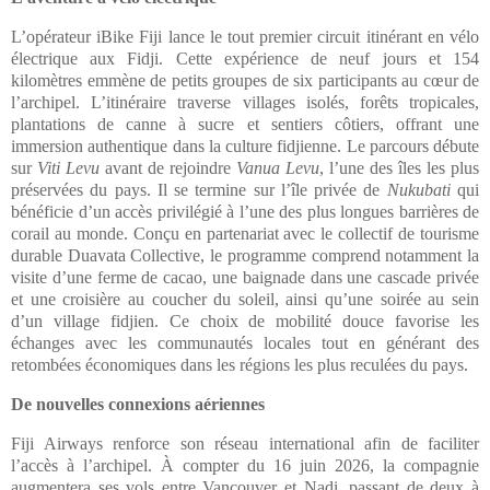
L’opérateur
iBike Fiji
lance le tout premier circuit itinérant en vélo
électrique aux Fidji. Cette expérience de neuf jours et 154
kilomètres emmène de petits groupes de six participants au cœur de
l’archipel. L’itinéraire traverse villages isolés, forêts tropicales,
plantations de canne à sucre et sentiers côtiers, offrant une
immersion authentique dans la culture fidjienne. Le parcours débute
sur
Viti Levu
avant de rejoindre
Vanua Levu
, l’une des îles les plus
préservées du pays. Il se termine sur l’île privée de
Nukubati
qui
bénéficie d’un accès privilégié à l’une des plus longues barrières de
corail au monde. Conçu en partenariat avec le collectif de tourisme
durable
Duavata Collectiv
e, le programme comprend notamment la
visite d’une ferme de cacao, une baignade dans une cascade privée
et une croisière au coucher du soleil, ainsi qu’une soirée au sein
d’un village fidjien. Ce choix de mobilité douce favorise les
échanges avec les communautés locales tout en générant des
retombées économiques dans les régions les plus reculées du pays.
De nouvelles connexions aériennes
Fiji Airways
renforce son réseau international afin de faciliter
l’accès à l’archipel. À compter du 16 juin 2026, la compagnie
augmentera ses vols entre Vancouver et Nadi, passant de deux à