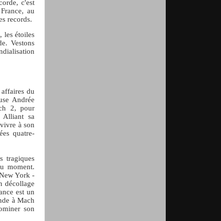
corde, c'est
 France, au
es records.
 les étoiles
de. Vestons
ndialisation
 affaires du
euse Andrée
ach 2, pour
 Alliant sa
 vivre à son
ées quatre-
s tragiques
 du moment.
e New York -
n décollage
rance est un
monde à Mach
dominer son