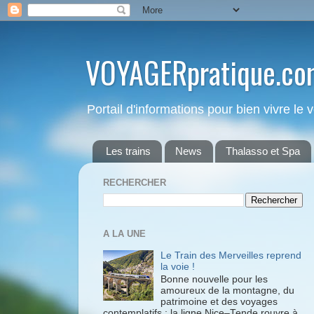
VOYAGERpratique.co
Portail d'informations pour bien vivre le
Les trains
News
Thalasso et Spa
RECHERCHER
A LA UNE
Le Train des Merveilles reprend
la voie !
Bonne nouvelle pour les
amoureux de la montagne, du
patrimoine et des voyages
contemplatifs : la ligne Nice–Tende rouvre à