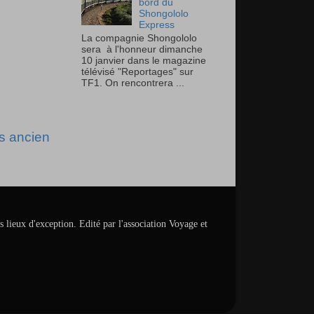
bord du
Shongololo
Express
La compagnie Shongololo
sera à l'honneur dimanche
10 janvier dans le magazine
télévisé "Reportages" sur
TF1. On rencontrera ...
us ancien
s lieux d'exception. Edité par l'association Voyage et