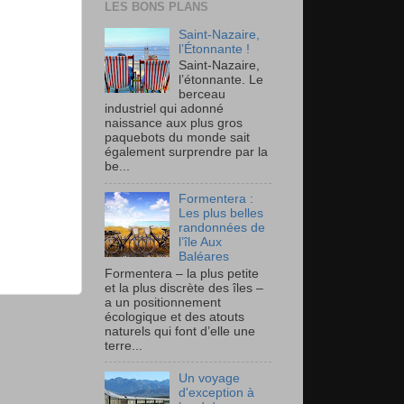
LES BONS PLANS
Saint-Nazaire,
l’Étonnante !
Saint-Nazaire,
l’étonnante. Le
berceau
industriel qui adonné
naissance aux plus gros
paquebots du monde sait
également surprendre par la
be...
Formentera :
Les plus belles
randonnées de
l’île Aux
Baléares
Formentera – la plus petite
et la plus discrète des îles –
a un positionnement
écologique et des atouts
naturels qui font d’elle une
terre...
Un voyage
d'exception à