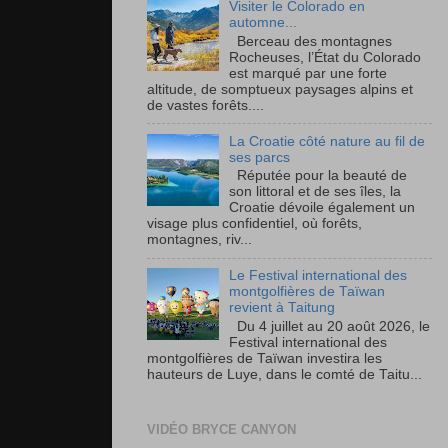
Visiter le Colorado en
automne...
Berceau des montagnes
Rocheuses, l’État du Colorado
est marqué par une forte
altitude, de somptueux paysages alpins et
de vastes forêts....
La Croatie côté nature au fil de
ses parcs
Réputée pour la beauté de
son littoral et de ses îles, la
Croatie dévoile également un
visage plus confidentiel, où forêts,
montagnes, riv...
Le Festival international des
montgolfières de Taïwan
revient à Taitung
Du 4 juillet au 20 août 2026, le
Festival international des
montgolfières de Taïwan investira les
hauteurs de Luye, dans le comté de Taitu...
VIDÉO BRYCE CANYON