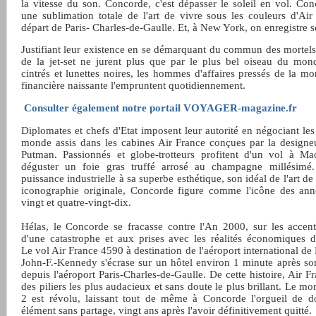
la vitesse du son. Concorde, c'est dépasser le soleil en vol. Con
une sublimation totale de l'art de vivre sous les couleurs d'Air
départ de Paris- Charles-de-Gaulle. Et, à New York, on enregistre s
Justifiant leur existence en se démarquant du commun des mortels,
de la jet-set ne jurent plus que par le plus bel oiseau du mon
cintrés et lunettes noires, les hommes d'affaires pressés de la mo
financière naissante l'empruntent quotidiennement.
Consulter également notre portail VOYAGER-magazine.fr
Diplomates et chefs d'Etat imposent leur autorité en négociant les
monde assis dans les cabines Air France conçues par la design
Putman. Passionnés et globe-trotteurs profitent d'un vol à M
déguster un foie gras truffé arrosé au champagne millésimé.
puissance industrielle à sa superbe esthétique, son idéal de l'art de
iconographie originale, Concorde figure comme l'icône des ann
vingt et quatre-vingt-dix.
Hélas, le Concorde se fracasse contre l'An 2000, sur les accent
d'une catastrophe et aux prises avec les réalités économiques
Le vol Air France 4590 à destination de l'aéroport international d
John-F.-Kennedy s'écrase sur un hôtel environ 1 minute après so
depuis l'aéroport Paris-Charles-de-Gaulle. De cette histoire, Air F
des piliers les plus audacieux et sans doute le plus brillant. Le 
2 est révolu, laissant tout de même à Concorde l'orgueil de 
élément sans partage, vingt ans après l'avoir définitivement quitté.