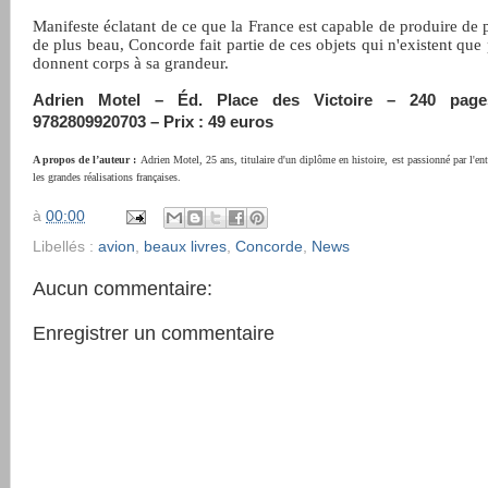
Manifeste éclatant de ce que la France est capable de produire de p
de plus beau, Concorde fait partie de ces objets qui n'existent que 
donnent corps à sa grandeur.
Adrien Motel – Éd. Place des Victoire – 240 pag
9782809920703 – Prix : 49 euros
A propos de l’auteur :
Adrien Motel, 25 ans, titulaire d'un diplôme en histoire, est passionné par l'ent
les grandes réalisations françaises.
à
00:00
Libellés :
avion
,
beaux livres
,
Concorde
,
News
Aucun commentaire:
Enregistrer un commentaire