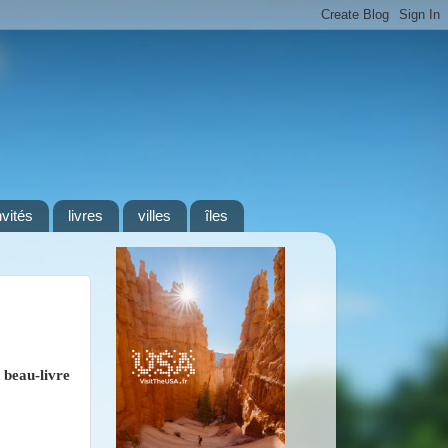
nvités
livres
villes
îles
 beau-livre