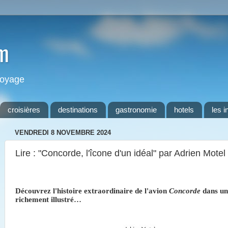
m
 voyage
croisières
destinations
gastronomie
hotels
les i
VENDREDI 8 NOVEMBRE 2024
Lire : "Concorde, l'îcone d'un idéal" par Adrien Motel
Découvrez l'histoire extraordinaire de l'avion
Concorde
dans un
richement illustré…