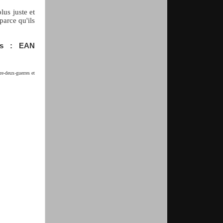
lus juste et
parce qu'ils
es : EAN
re-deux-guerres et