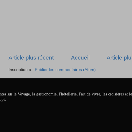
Article plus récent
Accueil
Article pl
Inscription à :
Publier les commentaires (Atom)
ur le Voyage, la gastronomie, l'hôtellerie, l'art de vivre, les croisières et le
opf.