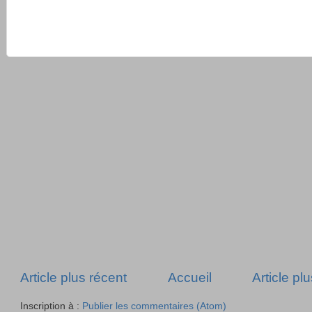
Article plus récent
Accueil
Article pl
Inscription à :
Publier les commentaires (Atom)