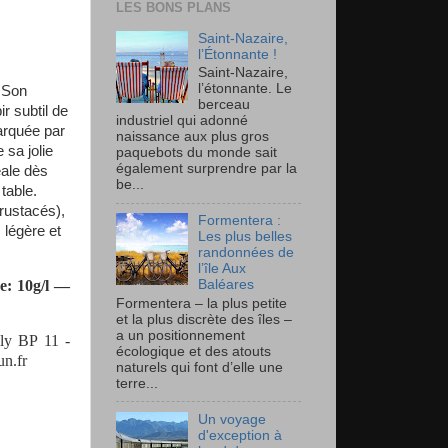
LES BONS PLANS
Saint-Nazaire,
l’Étonnante !
Saint-Nazaire,
l’étonnante. Le
. Son
berceau
r subtil de
industriel qui adonné
arquée par
naissance aux plus gros
 sa jolie
paquebots du monde sait
également surprendre par la
éale dès
be...
table.
rustacés),
Formentera :
 légère et
Les plus belles
randonnées de
l’île Aux
Baléares
e: 10g/l —
Formentera – la plus petite
et la plus discrète des îles –
a un positionnement
ly BP 11 -
écologique et des atouts
n.fr
naturels qui font d’elle une
terre...
Un voyage
d'exception à