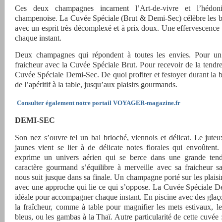
Ces deux champagnes incarnent l’Art-de-vivre et l’hédo
champenoise. La Cuvée Spéciale (Brut & Demi-Sec) célèbre les b
avec un esprit très décomplexé et à prix doux. Une effervescence 
chaque instant.
Deux champagnes qui répondent à toutes les envies. Pour un
fraicheur avec la Cuvée Spéciale Brut. Pour recevoir de la tendre
Cuvée Spéciale Demi-Sec. De quoi profiter et festoyer durant la b
de l’apéritif à la table, jusqu’aux plaisirs gourmands.
Consulter également notre portail VOYAGER-magazine.fr
DEMI-SEC
Son nez s’ouvre tel un bal brioché, viennois et délicat. Le juteu
jaunes vient se lier à de délicate notes florales qui envoûtent
exprime un univers aérien qui se berce dans une grande tend
caractère gourmand s’équilibre à merveille avec sa fraicheur sa
nous suit jusque dans sa finale. Un champagne porté sur les plaisir
avec une approche qui lie ce qui s’oppose. La Cuvée Spéciale D
idéale pour accompagner chaque instant. En piscine avec des glaç
la fraîcheur, comme à table pour magnifier les mets estivaux, l
bleus, ou les gambas à la Thaï. Autre particularité de cette cuvée 