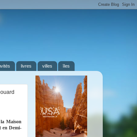
nvités
livres
villes
îles
douard
 la Maison
t en Demi-