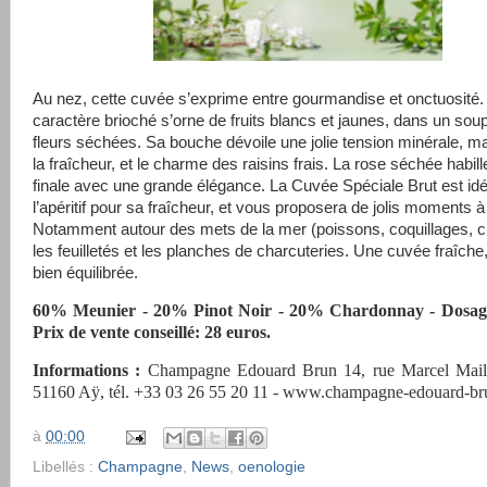
Au nez, cette cuvée s’exprime entre gourmandise et onctuosité
caractère brioché s’orne de fruits blancs et jaunes, dans un soupi
fleurs séchées. Sa bouche dévoile une jolie tension minérale, m
la fraîcheur, et le charme des raisins frais. La rose séchée habille
finale avec une grande élégance. La Cuvée Spéciale Brut est id
l’apéritif pour sa fraîcheur, et vous proposera de jolis moments à 
Notamment autour des mets de la mer (poissons, coquillages, c
les feuilletés et les planches de charcuteries. Une cuvée fraîche,
bien équilibrée.
60% Meunier - 20% Pinot Noir - 20% Chardonnay - Dosag
Prix de vente conseillé: 28 euros.
Informations :
Champagne Edouard Brun 14, rue Marcel Mail
51160 Aÿ, tél. +33 03 26 55 20 11 - www.champagne-edouard-bru
à
00:00
Libellés :
Champagne
,
News
,
oenologie