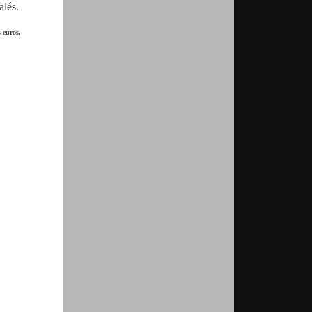
alés.
 euros.