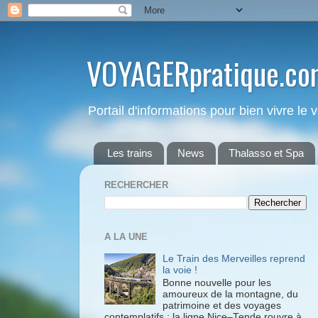
VOYAGERpratique.co
Portail d'informations pour bien vivre le
Les trains
News
Thalasso et Spa
RECHERCHER
A LA UNE
Le Train des Merveilles reprend
la voie !
Bonne nouvelle pour les
amoureux de la montagne, du
patrimoine et des voyages
contemplatifs : la ligne Nice–Tende rouvre à