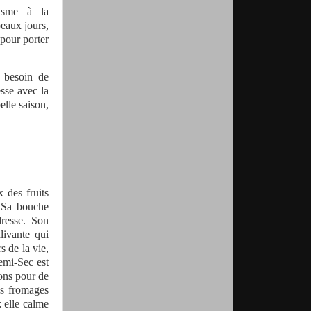
nisme à la
eaux jours,
pour porter
 besoin de
sse avec la
elle saison,
x des fruits
. Sa bouche
resse. Son
livante qui
s de la vie,
emi-Sec est
ons pour de
es fromages
: elle calme