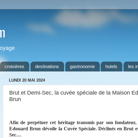
m
 voyage
croisières
destinations
gastronomie
hotels
les i
LUNDI 20 MAI 2024
Brut et Demi-Sec, la cuvée spéciale de la Maison E
Brun
Afin de perpétuer cet héritage transmis par son fondateur,
Edouard Brun dévoile la Cuvée Spéciale. Déclinés en Brut e
Sec…