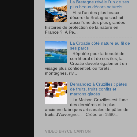
La Bretagne révèle l’un de ses
plus beaux décors naturels
Et si l’un des plus beaux
décors de Bretagne cachait
aussi l’une des plus grandes
histoires de protection de la nature en
France ? À Pe...
La Croatie côté nature au fil de
ses parcs
Réputée pour la beauté de
son littoral et de ses îles, la
Croatie dévoile également un
visage plus confidentiel, où forêts,
montagnes, riv...
Demandez à Cruzilles : pâtes
de fruits, fruits confits et
marrons glacés
La Maison Cruzilles est l’une
des dernières et la plus
ancienne fabriques artisanales de pâtes de
fruits d’Auvergne… Créée en 1880...
VIDÉO BRYCE CANYON