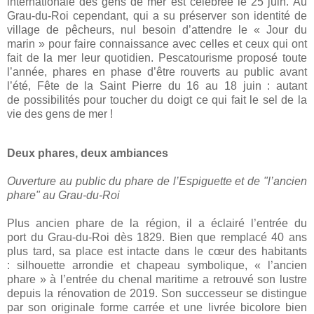
internationale des gens de mer est célébrée le 25 juin. Au
Grau-du-Roi cependant, qui a su préserver son identité de
village de pêcheurs, nul besoin d’attendre le «
Jour du
marin
» pour faire connaissance avec celles et ceux qui ont
fait de la mer leur quotidien. Pescatourisme proposé toute
l’année, phares en phase d’être rouverts au public avant
l’été, Fête de la Saint Pierre du 16 au 18 juin
: autant
de possibilités pour toucher du doigt ce qui fait le sel de la
vie des gens de mer
!
Deux phares, deux ambiances
Ouverture au public du phare de l’Espiguette et de "l’ancien
phare" au Grau-du-Roi
Plus ancien phare de la région
, il a éclairé l’entrée du
port du Grau-du-Roi dès 1829. Bien que remplacé 40 ans
plus tard, sa place est intacte dans le cœur des habitants
: silhouette arrondie et chapeau symbolique,
« l’ancien
phare »
à l’entrée du chenal maritime
a retrouvé son lustre
depuis la rénovation de 2019. Son successeur se distingue
par son originale forme carrée et une livrée bicolore bien