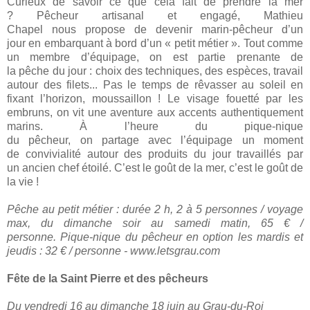
Curieux de savoir ce que cela fait de prendre la mer
?
Pêcheur artisanal et engagé, Mathieu
Chapel nous propose de devenir marin-pêcheur d’un
jour en embarquant à bord d’un « petit métier »
. Tout comme
un membre d’équipage, on est partie prenante de
la pêche du jour : choix des techniques, des espèces, travail
autour des filets... Pas le temps de rêvasser au soleil en
fixant l’horizon, moussaillon ! Le visage fouetté par les
embruns, on vit une aventure aux accents authentiquement
marins.
À l’heure du pique-nique
du pêcheur
, on partage avec l’équipage un moment
de convivialité autour des produits du jour travaillés par
un
ancien chef étoilé
. C’est le goût de la mer, c’est le goût de
la vie !
Pêche au petit métier : durée 2
h, 2 à 5 personnes / voyage
max, du dimanche soir au samedi matin, 65 € /
personne. Pique-nique du pêcheur en option les mardis et
jeudis : 32 € / personne -
www.letsgrau.com
Fête de la Saint Pierre et des pêcheurs
Du vendredi 16 au dimanche 18 juin au Grau-du-Roi