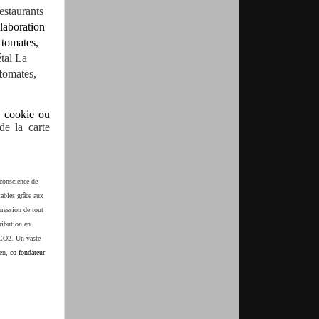
restaurants
llaboration
 tomates,
étal La
t
omates,
n cookie ou
de la carte
onscience de
tables grâce aux
pression de tout
ribution en
e CO2. Un vaste
hen,
co-fondateur