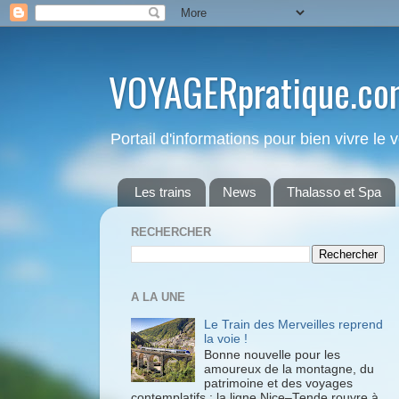
VOYAGERpratique.co
Portail d'informations pour bien vivre le
Les trains
News
Thalasso et Spa
RECHERCHER
A LA UNE
Le Train des Merveilles reprend
la voie !
Bonne nouvelle pour les
amoureux de la montagne, du
patrimoine et des voyages
contemplatifs : la ligne Nice–Tende rouvre à