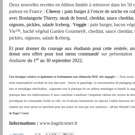
Deux nouvelles recettes
en édition limitée
à retrouver dans les 50 
partout en France
:
Cheesy :
pain burger à l’encre de seiche en co
avec Boulangerie Thierry, steak de boeuf, cheddar, sauce cheddar,
oignons, pickles, salade Iceberg.
Veggie
: pain burger, bacon vég
Vie™, haché végétal Garden
Gourmet®, cheddar, sauce cheddar,
pickles, oignons, salade
I
ceberg.
Et pour donner du courage aux étudiants pour cette rentrée, u
donut sera
offert pour tout menu commandé
sur présentation 
er
étudiante
du 1
au 30 septembre 2022.
Une enseigne créative et également et évidemment une démarche RSE très engagée :
« Nous avons c
notre responsabilité sociétale de tout faire pour : limiter le gaspillage, la consommation de packaging je
bacs et emballages réutilisables,
supprimer tout le plastique de ces mêmes emballages et bientôt la sup
plastique dans nos établissements et aussi contribuer à améliorer l’empreinte carbone des circuits de dist
privilégiant les commandes livrées en vélo, les livraisons fournisseurs en camions à faible émission d
chantier qui nous anime au quotidien pour que plaisir ne rime pas avec pollution » déclare Mickaël Co
de Bagel Corner.
Informations :
www.bagelcorner.fr