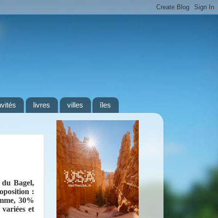
nvités
livres
villes
îles
 du Bagel,
position :
gamme, 30%
 variées et