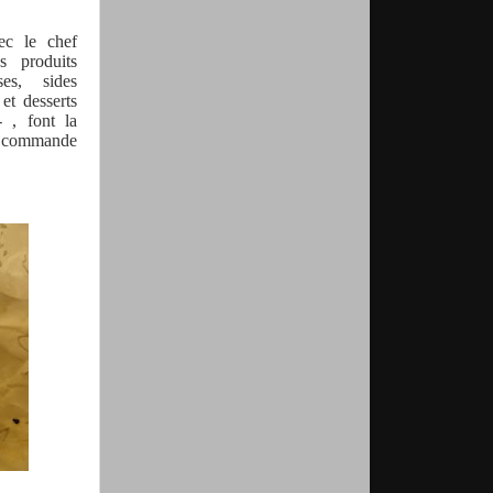
vec le chef
s produits
es,
sides
et desserts
-
, font la
 la commande