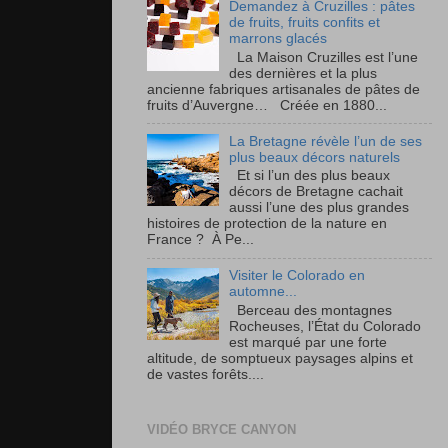
Demandez à Cruzilles : pâtes
de fruits, fruits confits et
marrons glacés
La Maison Cruzilles est l’une
des dernières et la plus
ancienne fabriques artisanales de pâtes de
fruits d’Auvergne… Créée en 1880...
La Bretagne révèle l’un de ses
plus beaux décors naturels
Et si l’un des plus beaux
décors de Bretagne cachait
aussi l’une des plus grandes
histoires de protection de la nature en
France ? À Pe...
Visiter le Colorado en
automne...
Berceau des montagnes
Rocheuses, l’État du Colorado
est marqué par une forte
altitude, de somptueux paysages alpins et
de vastes forêts....
VIDÉO BRYCE CANYON