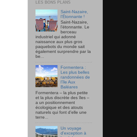
LES BONS PLANS
Saint-Nazaire,
l’Étonnante !
Saint-Nazaire,
l’étonnante. Le
berceau
industriel qui adonné
naissance aux plus gros
paquebots du monde sait
également surprendre par la
be...
Formentera :
Les plus belles
randonnées de
l’île Aux
Baléares
Formentera – la plus petite
et la plus discrète des îles –
a un positionnement
écologique et des atouts
naturels qui font d’elle une
terre...
Un voyage
d'exception à