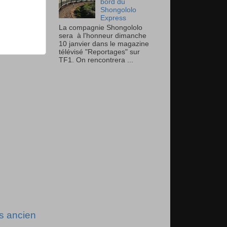
bord du
Shongololo
Express
La compagnie Shongololo
sera à l'honneur dimanche
10 janvier dans le magazine
télévisé "Reportages" sur
TF1. On rencontrera ...
us ancien