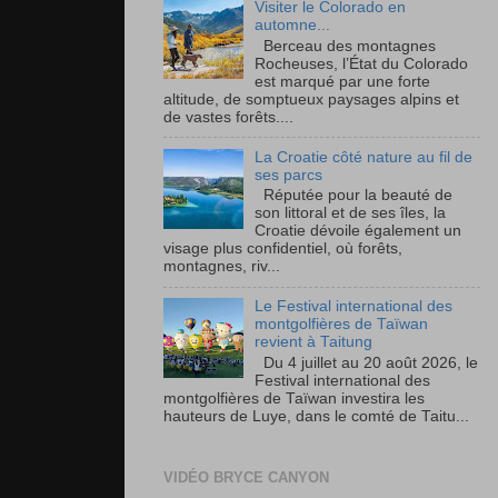
Visiter le Colorado en
automne...
Berceau des montagnes
Rocheuses, l’État du Colorado
est marqué par une forte
altitude, de somptueux paysages alpins et
de vastes forêts....
La Croatie côté nature au fil de
ses parcs
Réputée pour la beauté de
son littoral et de ses îles, la
Croatie dévoile également un
visage plus confidentiel, où forêts,
montagnes, riv...
Le Festival international des
montgolfières de Taïwan
revient à Taitung
Du 4 juillet au 20 août 2026, le
Festival international des
montgolfières de Taïwan investira les
hauteurs de Luye, dans le comté de Taitu...
VIDÉO BRYCE CANYON