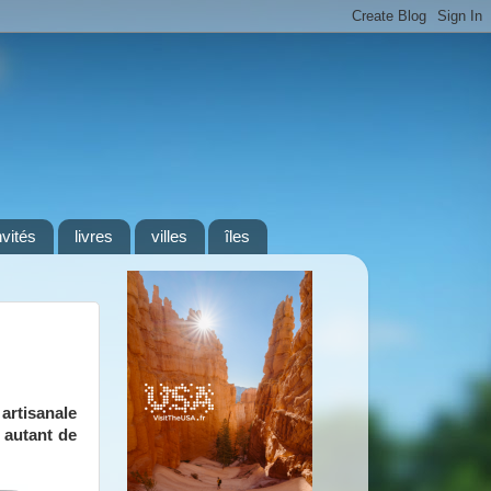
nvités
livres
villes
îles
artisanale
, autant de