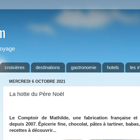
m
 voyage
croisières
destinations
gastronomie
hotels
les i
MERCREDI 6 OCTOBRE 2021
La hotte du Père Noël
Le Comptoir de Mathilde, une fabrication française et 
depuis 2007. Épicerie fine, chocolat, pâtes à tartiner, babas
recettes à découvrir...