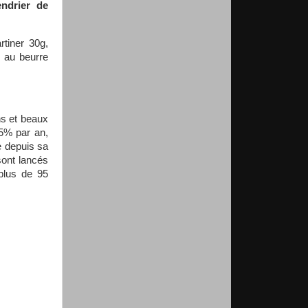
ndrier de
rtiner 30g,
s au beurre
ns et beaux
35% par an,
e depuis sa
sont lancés
plus de 95