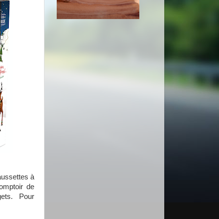
aussettes à
omptoir de
gets. Pour