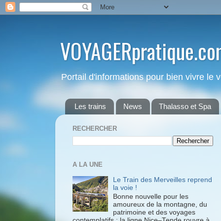
VOYAGERpratique.co
Portail d'informations pour bien vivre le
Les trains
News
Thalasso et Spa
RECHERCHER
A LA UNE
Le Train des Merveilles reprend
la voie !
Bonne nouvelle pour les
amoureux de la montagne, du
patrimoine et des voyages
contemplatifs : la ligne Nice–Tende rouvre à