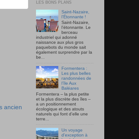
LES BONS PLANS
Saint-Nazaire,
l’Étonnante !
Saint-Nazaire,
l’étonnante. Le
berceau
industriel qui adonné
naissance aux plus gros
paquebots du monde sait
également surprendre par la
be...
Formentera :
Les plus belles
randonnées de
l’île Aux
Baléares
Formentera – la plus petite
et la plus discrète des îles –
a un positionnement
us ancien
écologique et des atouts
naturels qui font d’elle une
terre...
Un voyage
d'exception à