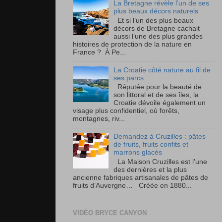
La Bretagne révèle l’un de ses
plus beaux décors naturels
Et si l’un des plus beaux
décors de Bretagne cachait
aussi l’une des plus grandes
histoires de protection de la nature en
France ? À Pe...
La Croatie côté nature au fil de
ses parcs
Réputée pour la beauté de
son littoral et de ses îles, la
Croatie dévoile également un
visage plus confidentiel, où forêts,
montagnes, riv...
Demandez à Cruzilles : pâtes
de fruits, fruits confits et
marrons glacés
La Maison Cruzilles est l’une
des dernières et la plus
ancienne fabriques artisanales de pâtes de
fruits d’Auvergne… Créée en 1880...
VIDÉO BRYCE CANYON