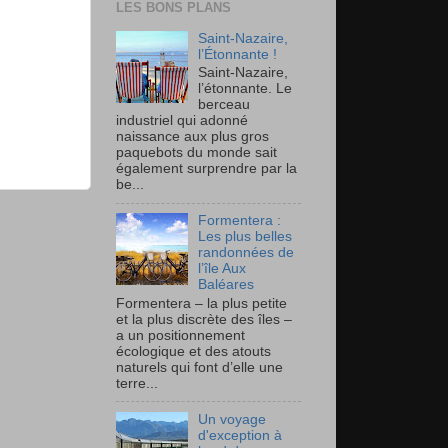
LES BONS PLANS
Saint-Nazaire,
l’Étonnante !
Saint-Nazaire,
l’étonnante. Le
berceau
industriel qui adonné
naissance aux plus gros
paquebots du monde sait
également surprendre par la
be...
Formentera :
Les plus belles
randonnées de
l’île Aux
Baléares
Formentera – la plus petite
et la plus discrète des îles –
a un positionnement
écologique et des atouts
naturels qui font d’elle une
terre...
Un voyage
d'exception à