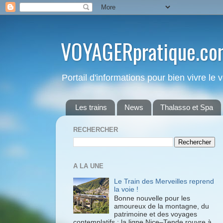
VOYAGERpratique.co
Portail d'informations pour bien vivre le
Les trains
News
Thalasso et Spa
RECHERCHER
A LA UNE
Le Train des Merveilles reprend
la voie !
Bonne nouvelle pour les
amoureux de la montagne, du
patrimoine et des voyages
contemplatifs : la ligne Nice–Tende rouvre à