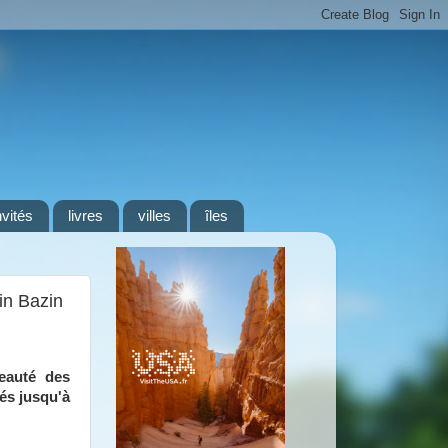
nvités
livres
villes
îles
in Bazin
beauté des
és jusqu'à