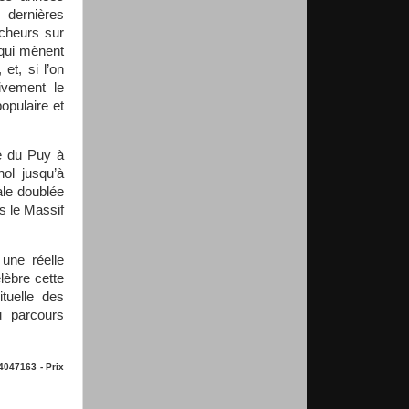
 dernières
rcheurs sur
 qui mènent
et, si l’on
ivement le
opulaire et
se du Puy à
ol jusqu’à
ale doublée
s le Massif
 une réelle
lèbre cette
ituelle des
u parcours
4047163 - Prix