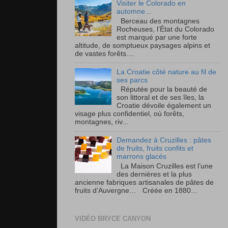
Visiter le Colorado en
automne...
Berceau des montagnes
Rocheuses, l’État du Colorado
est marqué par une forte
altitude, de somptueux paysages alpins et
de vastes forêts....
La Croatie côté nature au fil de
ses parcs
Réputée pour la beauté de
son littoral et de ses îles, la
Croatie dévoile également un
visage plus confidentiel, où forêts,
montagnes, riv...
Demandez à Cruzilles : pâtes
de fruits, fruits confits et
marrons glacés
La Maison Cruzilles est l’une
des dernières et la plus
ancienne fabriques artisanales de pâtes de
fruits d’Auvergne… Créée en 1880...
VIDÉO BRYCE CANYON