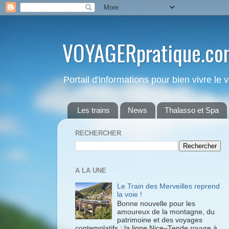
VOYAGERpratique.co
Portail d'informations pour bien vivre le
Les trains
News
Thalasso et Spa
RECHERCHER
A LA UNE
Le Train des Merveilles reprend
la voie !
Bonne nouvelle pour les
amoureux de la montagne, du
patrimoine et des voyages
contemplatifs : la ligne Nice–Tende rouvre à