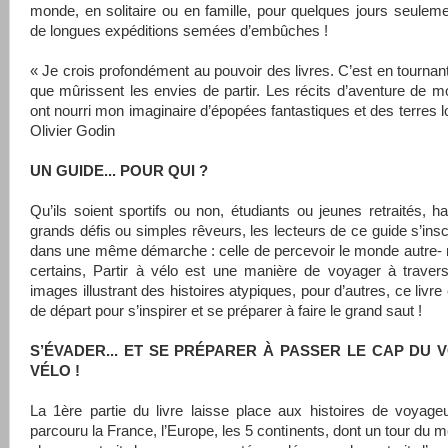
monde, en solitaire ou en famille, pour quelques jours seulem
de longues expéditions semées d’embûches !
« Je crois profondément au pouvoir des livres. C’est en tournan
que mûrissent les envies de partir. Les récits d’aventure de 
ont nourri mon imaginaire d’épopées fantastiques et des terres lo
Olivier Godin
UN GUIDE... POUR QUI ?
Qu’ils soient sportifs ou non, étudiants ou jeunes retraités, h
grands défis ou simples rêveurs, les lecteurs de ce guide s’insc
dans une même démarche : celle de percevoir le monde autre-
certains, Partir à vélo est une manière de voyager à traver
images illustrant des histoires atypiques, pour d’autres, ce livre 
de départ pour s’inspirer et se préparer à faire le grand saut !
S’ÉVADER... ET SE PRÉPARER À PASSER LE CAP DU 
VÉLO !
La 1ère partie du livre laisse place aux histoires de voyage
parcouru la France, l’Europe, les 5 continents, dont un tour du 