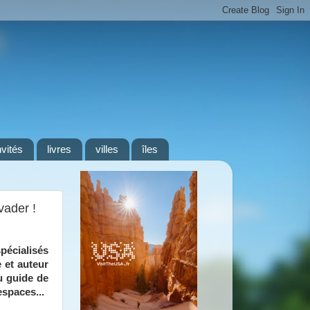
nvités
livres
villes
îles
vader !
pécialisés
e et auteur
u guide de
spaces...