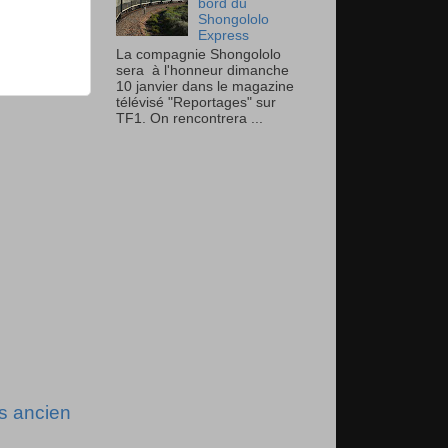
bord du
Shongololo
Express
La compagnie Shongololo
sera à l'honneur dimanche
10 janvier dans le magazine
télévisé "Reportages" sur
TF1. On rencontrera ...
us ancien