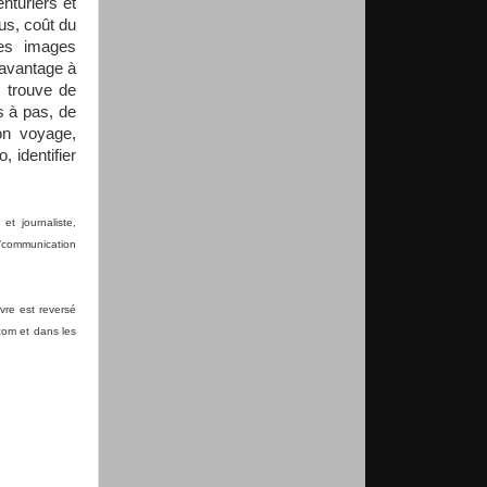
nturiers et
rus, coût du
les images
davantage à
y trouve de
s à pas, de
son voyage,
, identifier
et journaliste,
ng/communication
vre est reversé
com et dans les