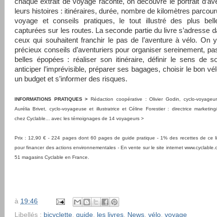
chaque extrait de voyage raconté, on découvre le portrait d’ave
leurs histoires : itinéraires, durée, nombre de kilomètres parcou
voyage et conseils pratiques, le tout illustré des plus bel
capturées sur les routes. La seconde partie du livre s’adresse 
ceux qui souhaitent franchir le pas de l’aventure à vélo. On 
précieux conseils d’aventuriers pour organiser sereinement, pa
belles épopées : réaliser son itinéraire, définir le sens de 
anticiper l’imprévisible, préparer ses bagages, choisir le bon vélo
un budget et s’informer des risques.
INFORMATIONS PRATIQUES >
Rédaction coopérative : Olivier Godin, cyclo-voyageur 
Aurélia Brivet, cyclo-voyageuse et illustratrice et Céline Forestier : directrice marketi
chez Cyclable... avec les témoignages de 14 voyageurs >
Prix : 12,90 € - 224 pages dont 60 pages de guide pratique - 1% des recettes de ce li
pour financer des actions environnementales - En vente sur le site internet www.cyclable.
51 magasins Cyclable en France.
à
19:46
Libellés :
bicyclette
,
guide
,
les livres
,
News
,
vélo
,
voyage