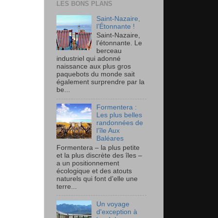
LES BONS PLANS
Saint-Nazaire,
l’Étonnante !
Saint-Nazaire,
l’étonnante. Le
berceau
industriel qui adonné
naissance aux plus gros
paquebots du monde sait
également surprendre par la
be...
Formentera :
Les plus belles
randonnées de
l’île Aux
Baléares
Formentera – la plus petite
et la plus discrète des îles –
a un positionnement
écologique et des atouts
naturels qui font d’elle une
terre...
Un voyage
d'exception à