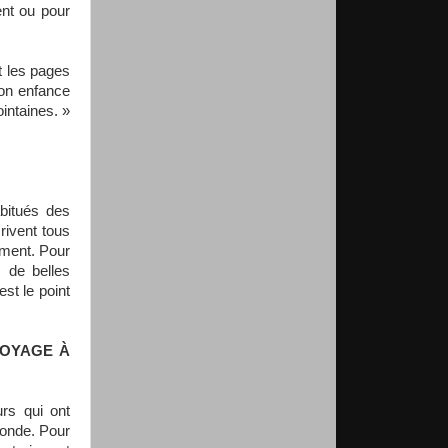
ent ou pour
t les pages
mon enfance
intaines. »
abitués des
rivent tous
 ment. Pour
s de belles
est le point
VOYAGE À
urs qui ont
monde. Pour