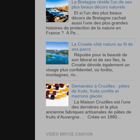
La Bretagne révèle l’un de ses
plus beaux décors naturels
Et si l’un des plus beaux
décors de Bretagne cachait
aussi l’une des plus grandes
histoires de protection de la nature en
France ? À Pe...
La Croatie côté nature au fil de
ses parcs
Réputée pour la beauté de
son littoral et de ses îles, la
Croatie dévoile également un
visage plus confidentiel, où forêts,
montagnes, riv...
Demandez à Cruzilles : pâtes
de fruits, fruits confits et
marrons glacés
La Maison Cruzilles est l’une
des dernières et la plus
ancienne fabriques artisanales de pâtes de
fruits d’Auvergne… Créée en 1880...
VIDÉO BRYCE CANYON