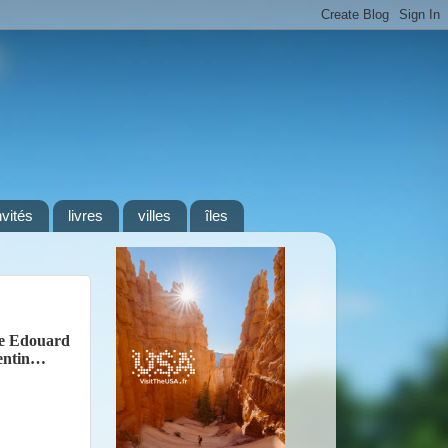
nvités
livres
villes
îles
gne Edouard
lentin…