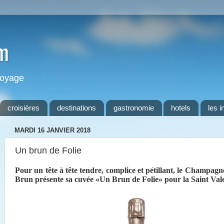
m
 voyage
croisières
destinations
gastronomie
hotels
les i
MARDI 16 JANVIER 2018
Un brun de Folie
Pour un tête à tête tendre, complice et pétillant, le Champa
Brun présente sa cuvée «Un Brun de Folie» pour la Saint Va