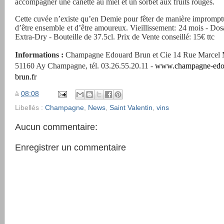
accompagner une canette au miel et un sorbet aux fruits rouges.
Cette cuvée n’existe qu’en Demie pour fêter de manière impromptue
d’être ensemble et d’être amoureux. Vieillissement: 24 mois - Dos
Extra-Dry - Bouteille de 37.5cl. Prix de Vente conseillé: 15€ ttc
Informations :
Champagne Edouard Brun et Cie
14 Rue Marcel 
51160 Ay Champagne, tél. 03.26.55.20.11 -
www.champagne-edo
brun.fr
à
08:08
Libellés :
Champagne
,
News
,
Saint Valentin
,
vins
Aucun commentaire:
Enregistrer un commentaire