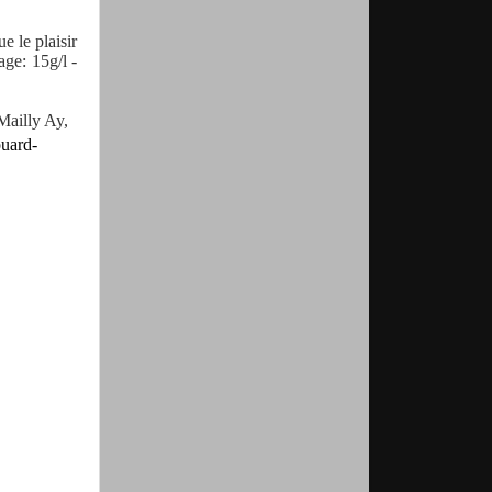
 le plaisir
age: 15g/l -
Mailly Ay,
uard-