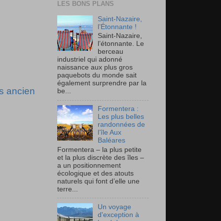
LES BONS PLANS
Saint-Nazaire,
l’Étonnante !
Saint-Nazaire,
l’étonnante. Le
berceau
industriel qui adonné
naissance aux plus gros
paquebots du monde sait
également surprendre par la
us ancien
be...
Formentera :
Les plus belles
randonnées de
l’île Aux
Baléares
Formentera – la plus petite
et la plus discrète des îles –
a un positionnement
écologique et des atouts
naturels qui font d’elle une
terre...
Un voyage
d'exception à