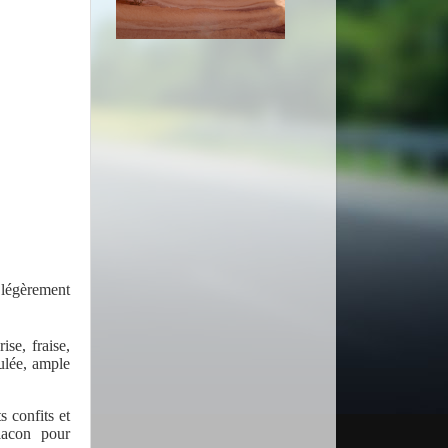
 légèrement
se, fraise,
ulée, ample
s confits et
lacon pour