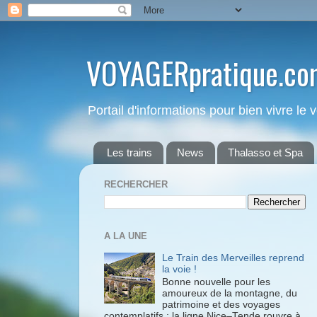
VOYAGERpratique.co
Portail d'informations pour bien vivre le
Les trains
News
Thalasso et Spa
RECHERCHER
A LA UNE
Le Train des Merveilles reprend
la voie !
Bonne nouvelle pour les
amoureux de la montagne, du
patrimoine et des voyages
contemplatifs : la ligne Nice–Tende rouvre à