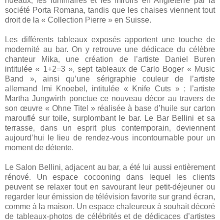
rideaux, les luminaires et les miroirs en Angleterre par la
société Porta Romana, tandis que les chaises viennent tout
droit de la « Collection Pierre » en Suisse.
Les différents tableaux exposés apportent une touche de
modernité au bar. On y retrouve une dédicace du célèbre
chanteur Mika, une création de l’artiste Daniel Buren
intitulée « 1+2=3 », sept tableaux de Carlo Boger « Music
Band », ainsi qu’une sérigraphie couleur de l’artiste
allemand Imi Knoebel, intitulée « Knife Cuts » ; l’artiste
Martha Jungwirth ponctue ce nouveau décor au travers de
son œuvre « Ohne Titel » réalisée à base d’huile sur carton
marouflé sur toile, surplombant le bar. Le Bar Bellini et sa
terrasse, dans un esprit plus contemporain, deviennent
aujourd’hui le lieu de rendez-vous incontournable pour un
moment de détente.
Le Salon Bellini, adjacent au bar, a été lui aussi entièrement
rénové. Un espace cocooning dans lequel les clients
peuvent se relaxer tout en savourant leur petit-déjeuner ou
regarder leur émission de télévision favorite sur grand écran,
comme à la maison. Un espace chaleureux à souhait décoré
de tableaux-photos de célébrités et de dédicaces d’artistes