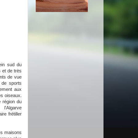
lein sud du
 et de très
ints de vue
 de sports
rement aux
es oiseaux.
 région du
 l'Algarve
e frétiller
ses maisons