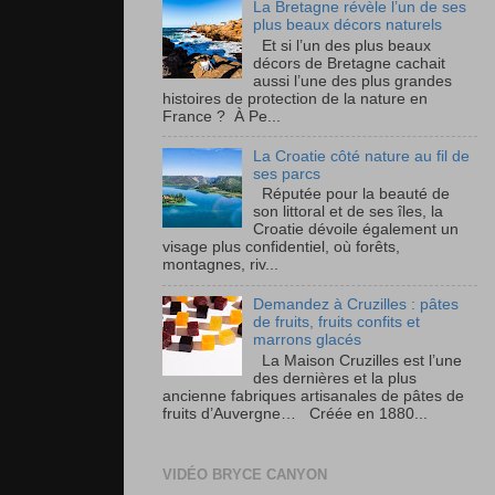
La Bretagne révèle l’un de ses
plus beaux décors naturels
Et si l’un des plus beaux
décors de Bretagne cachait
aussi l’une des plus grandes
histoires de protection de la nature en
France ? À Pe...
La Croatie côté nature au fil de
ses parcs
Réputée pour la beauté de
son littoral et de ses îles, la
Croatie dévoile également un
visage plus confidentiel, où forêts,
montagnes, riv...
Demandez à Cruzilles : pâtes
de fruits, fruits confits et
marrons glacés
La Maison Cruzilles est l’une
des dernières et la plus
ancienne fabriques artisanales de pâtes de
fruits d’Auvergne… Créée en 1880...
VIDÉO BRYCE CANYON