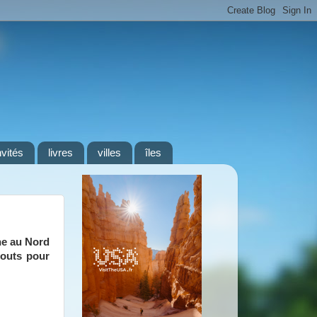
nvités
livres
villes
îles
ne au Nord
touts pour