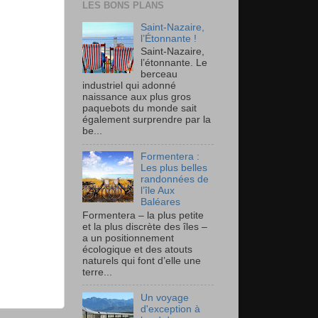
LES BONS PLANS
Saint-Nazaire,
l’Étonnante !
Saint-Nazaire,
l’étonnante. Le
berceau
industriel qui adonné
naissance aux plus gros
paquebots du monde sait
également surprendre par la
be...
Formentera :
Les plus belles
randonnées de
l’île Aux
Baléares
Formentera – la plus petite
et la plus discrète des îles –
a un positionnement
écologique et des atouts
naturels qui font d’elle une
terre...
Un voyage
d'exception à