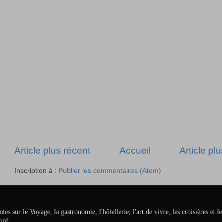
Article plus récent
Accueil
Article pl
Inscription à :
Publier les commentaires (Atom)
ur le Voyage, la gastronomie, l'hôtellerie, l'art de vivre, les croisières et le
opf.