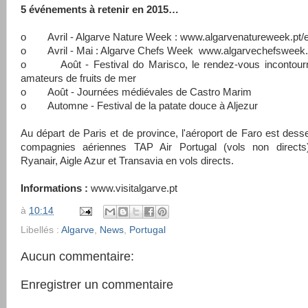
5 événements à retenir en 2015…
o Avril - Algarve Nature Week : www.algarvenatureweek.pt/
o Avril - Mai : Algarve Chefs Week www.algarvechefsweek
o Août - Festival do Marisco, le rendez-vous incontour
amateurs de fruits de mer
o Août - Journées médiévales de Castro Marim
o Automne - Festival de la patate douce à Aljezur
Au départ de Paris et de province, l'aéroport de Faro est desse
compagnies aériennes TAP Air Portugal (vols non directs)
Ryanair, Aigle Azur et Transavia en vols directs.
Informations :
www.visitalgarve.pt
à
10:14
Libellés :
Algarve
,
News
,
Portugal
Aucun commentaire:
Enregistrer un commentaire