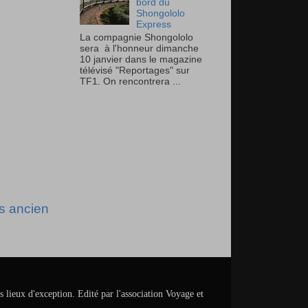
bord du
Shongololo
Express
La compagnie Shongololo
sera à l'honneur dimanche
10 janvier dans le magazine
télévisé "Reportages" sur
TF1. On rencontrera ...
us ancien
s lieux d'exception. Edité par l'association Voyage et