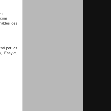
en
.com
nables des
rvi par les
, Easyjet,