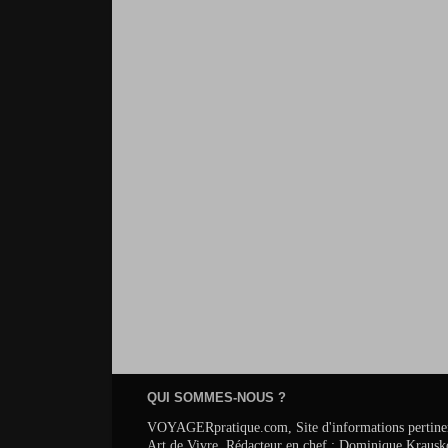
QUI SOMMES-NOUS ?
VOYAGERpratique.com, Site d'informations pertinentes s
Art de Vivre. Rédacteur en chef : Dominique Krausk