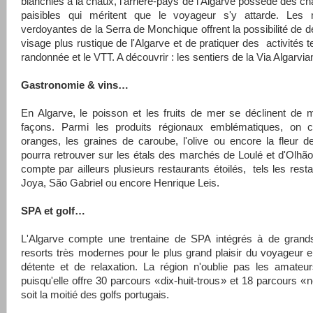
blanchies à la chaux, l'arrière-pays de l'Algarve possède des c
paisibles qui méritent que le voyageur s'y attarde. Les
verdoyantes de la Serra de Monchique offrent la possibilité de d
visage plus rustique de l'Algarve et de pratiquer des activités t
randonnée et le VTT. A découvrir : les sentiers de
la Via Algarvia
Gastronomie & vins…
En Algarve, le poisson et les fruits de mer se déclinent de m
façons. Parmi les produits régionaux emblématiques, on 
oranges, les graines de caroube, l'olive ou encore la fleur d
pourra retrouver sur les étals des marchés de Loulé et d'Olhão
compte par ailleurs plusieurs restaurants étoilés, tels les resta
Joya, São Gabriel ou encore Henrique Leis.
SPA et golf…
L'Algarve compte une trentaine de SPA intégrés à de grands
resorts très modernes pour le plus grand plaisir du voyageur 
détente et de relaxation. La région n'oublie pas les amateu
puisqu'elle offre 30 parcours « dix-huit-trous » et 18 parcours « n
soit la moitié des golfs portugais.