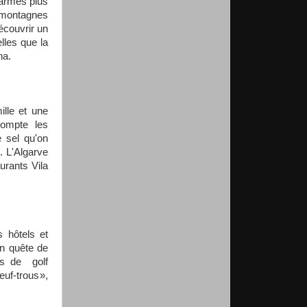
harmes plus
 montagnes
écouvrir un
elles que la
na.
ille et une
compte les
e sel qu'on
. L'Algarve
urants Vila
 hôtels et
en quête de
rs de golf
euf-trous »,