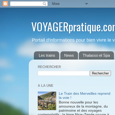
VOYAGERpratique.co
Portail d'informations pour bien vivre le
Les trains
News
Thalasso et Spa
RECHERCHER
A LA UNE
Le Train des Merveilles reprend
la voie !
Bonne nouvelle pour les
amoureux de la montagne, du
patrimoine et des voyages
contemplatifs : la ligne Nice–Tende rouvre à