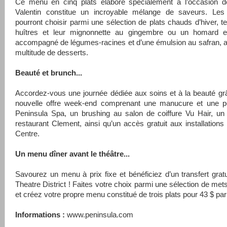
Ce menu en cinq plats élaboré spécialement à l’occasion de
Valentin constitue un incroyable mélange de saveurs. Le
pourront choisir parmi une sélection de plats chauds d’hiver, t
huîtres et leur mignonnette au gingembre ou un homard en
accompagné de légumes-racines et d’une émulsion au safran, a
multitude de desserts.
Beauté et brunch...
Accordez-vous une journée dédiée aux soins et à la beauté gr
nouvelle offre week-end comprenant une manucure et une p
Peninsula Spa, un brushing au salon de coiffure Vu Hair, un
restaurant Clement, ainsi qu’un accès gratuit aux installations
Centre.
Un menu dîner avant le théâtre...
Savourez un menu à prix fixe et bénéficiez d’un transfert gratu
Theatre District ! Faites votre choix parmi une sélection de met
et créez votre propre menu constitué de trois plats pour 43 $ pa
Informations :
www.peninsula.com