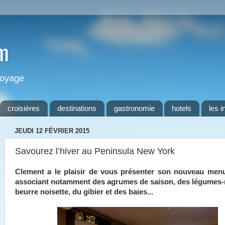
m
 voyage
croisières
destinations
gastronomie
hotels
les i
JEUDI 12 FÉVRIER 2015
Savourez l’hiver au Peninsula New York
Clement a le plaisir de vous présenter son nouveau menu
associant notamment des agrumes de saison, des légumes-
beurre noisette, du gibier et des baies...