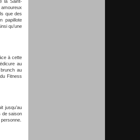
 la Saint-
s amoureux
els que des
 papillote
insi qu’une
âce à cette
édicure au
 brunch au
 du Fitness
it jusqu’au
s de saison
r personne.