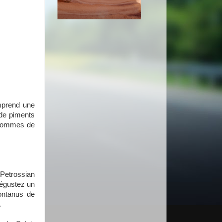
mprend une
 de piments
 pommes de
Petrossian
Dégustez un
ontanus de
.