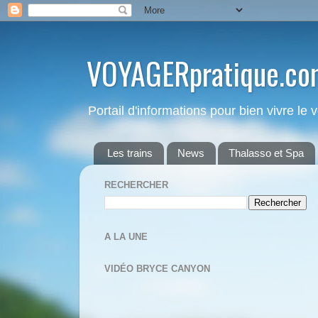
VOYAGERpratique.co
Portail d'informations pour bien vivre le
Les trains
News
Thalasso et Spa
RECHERCHER
A LA UNE
VIDÉO BRYCE CANYON