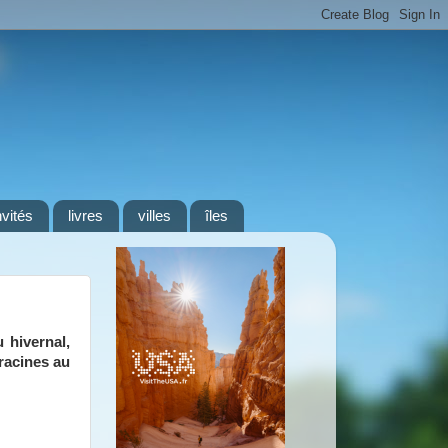
nvités
livres
villes
îles
 hivernal,
racines au