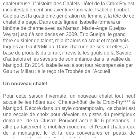
chaleureuse. L’histoire des Chalets-Hôtel de
la Croix Fry
est
incontestablement une aventure familiale. Isabelle Loubet-
Guelpa est la quatrième génération de femme à la tête de ce
chalet d’alpage. Dans cette lignée, Isabelle formera un
binôme de charme avec sa Maman, Marie-Ange Guelpa-
Veyrat jusqu’à son décès en 2009. Eric Guelpa, le grand
frère cuisinier de talent, rejoint alors sa sœur et reçoit trois
toques au Gault&Millau. Dans chacune de ses recettes, à
base de produits du terroir, il revisite les goûts de la Savoie
d’autrefois et les saveurs de son enfance dans la vallée de
Manigod. En 2014, Isabelle est à son tour récompensée par
Gault & Millau : elle reçoit le Trophée de l’Accueil
Un nouveau chalet…
Pour cette saison hivernale, un nouveau chalet tout neuf
accueille les hôtes aux Chalets-hôtel de la Croix-Fry**** à
Manigod. Décoré dans un style contemporain, ce chalet est
une escale de choix pour dévaler les pistes du prestigieux
domaine de
la Clusaz. Pouvant
accueillir 6 personnes, il
allie parfaitement le mobilier moderne et l'esprit chaleureux
de
la montagne. Ici
et là, des couvertures en peaux de