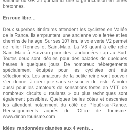
variante du GR 34 qui fait ici une large incursion en terres
bretonnes.
En roue libre…
Deux superbes itinéraires attendent les cyclistes en Vallée
de
la Rance. Ils
empruntent une ancienne voie ferrée et les
chemins de halage. Sur ses
107 km
, la voie verte V2 permet
de relier Rennes et Saint-Malo. La V3 quant à elle relie
Saint-Malo à Sarzeau pour des randonnées cap au Sud.
Toutes deux sont idéales pour des balades de quelques
heures à quelques jours. De nombreux hébergements
spécialement équipés pour les cyclistes ont été
sélectionnés. Les amateurs de la petite reine vont pouvoir
s’en donner à cœur joie sans se soucier du reste. À noter
aussi pour les amateurs de sensations fortes en VTT, de
nombreux circuits « roulants » ou plus techniques sont
également possibles. Quelques belles côtes et descentes
les attendent notamment du côté de Plouër-sur-Rance.
Renseignements auprès de l’Office de Tourisme.
www.dinan-tourisme.com
Idées randonnées glanées aux 4 vents…