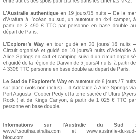
entre autres des spots publicitaires dans les cinémas MK2.
L’Australie authentique
en 19 jours/15 nuits – De la mer
d’Arafura à l’océan au sud, un autotour en 4x4 camper, à
partir de 2 490 € TTC par personne en base double au
départ de Paris.
L’Explorer’s Way
en tour guidé en 20 jours/ 16 nuits –
Circuit organisé et guidé de 10 jours/9 nuits d’Adelaïde à
Alice Springs en 4x4 et camping suivi d’un circuit organisé
et guidé de la région de Darwin de 5 jours/4 nuits, à partir de
4 330€ TTC personne en base double au départ de Paris.
Le Sud de l’Explorer’s Way
en autotour de 8 jours / 7 nuits
sur place (vols non inclus) –, d’Adelaïde à Alice Springs via
Port Augusta, Coober Pedy et la terre sacrée d’ Uluru (Ayers
Rock ) et de Kings Canyon, à partir de 1 025 € TTC par
personne en base double.
Informations sur l’Australie du Sud :
www.fr.southaustralia.com et www.australie-du-sud-
blog.com