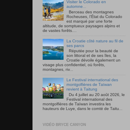
Visiter le Colorado en
automne...
Berceau des montagnes
Rocheuses, l’État du Colorado
est marqué par une forte
altitude, de somptueux paysages alpins et
de vastes forêts....
La Croatie côté nature au fil de
ses parcs
Réputée pour la beauté de
son littoral et de ses îles, la
Croatie dévoile également un
visage plus confidentiel, où forêts,
montagnes, riv...
Le Festival international des
montgolfières de Taïwan
revient à Taitung
Du 4 juillet au 20 août 2026, le
Festival international des
montgolfières de Taïwan investira les
hauteurs de Luye, dans le comté de Taitu...
VIDÉO BRYCE CANYON