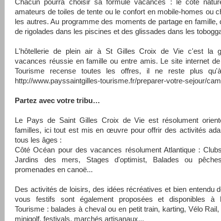
Chacun pourra choisir sa formule vacances : le côté natur
amateurs de toiles de tente ou le confort en mobile-homes ou c
les autres. Au programme des moments de partage en famille, 
de rigolades dans les piscines et des glissades dans les tobogg
L'hôtellerie de plein air à St Gilles Croix de Vie c'est la 
vacances réussie en famille ou entre amis. Le site internet de 
Tourisme recense toutes les offres, il ne reste plus qu'à
http://www.payssaintgilles-tourisme.fr/preparer-votre-sejour/ca
Partez avec votre tribu…
Le Pays de Saint Gilles Croix de Vie est résolument orient
familles, ici tout est mis en œuvre pour offrir des activités ad
tous les âges :
Côté Océan pour des vacances résolument Atlantique : Clubs
Jardins des mers, Stages d'optimist, Balades ou pêche
promenades en canoë...
Des activités de loisirs, des idées récréatives et bien entendu 
vous festifs sont également proposées et disponibles à l
Tourisme : balades à cheval ou en petit train, karting, Vélo Rail
minigolf, festivals, marchés artisanaux...