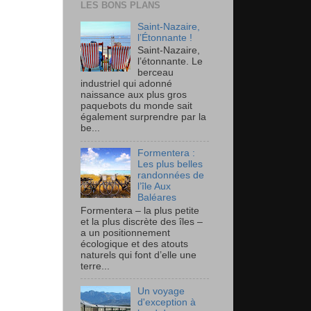
LES BONS PLANS
Saint-Nazaire,
l’Étonnante !
Saint-Nazaire,
l’étonnante. Le
berceau
industriel qui adonné
naissance aux plus gros
paquebots du monde sait
également surprendre par la
be...
Formentera :
Les plus belles
randonnées de
l’île Aux
Baléares
Formentera – la plus petite
et la plus discrète des îles –
a un positionnement
écologique et des atouts
naturels qui font d’elle une
terre...
Un voyage
d'exception à