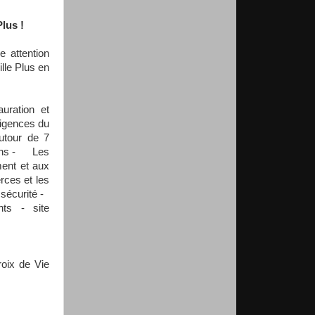
Plus !
e attention
ille Plus en
uration et
exigences du
autour de 7
ions - Les
ment et aux
ces et les
 sécurité -
ts - site
roix de Vie