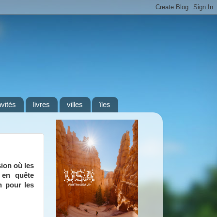
nvités
livres
villes
îles
sion où les
 en quête
n pour les