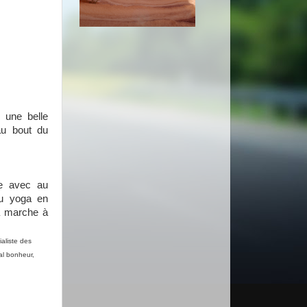
 une belle
au bout du
e avec au
du yoga en
a marche à
ialiste des
al bonheur,