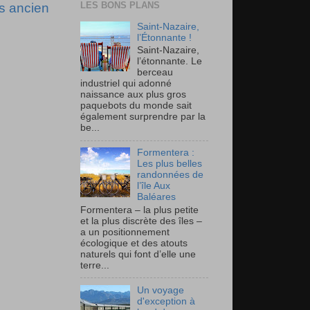
LES BONS PLANS
us ancien
Saint-Nazaire,
l’Étonnante !
Saint-Nazaire,
l’étonnante. Le
berceau
industriel qui adonné
naissance aux plus gros
paquebots du monde sait
également surprendre par la
be...
Formentera :
Les plus belles
randonnées de
l’île Aux
Baléares
Formentera – la plus petite
et la plus discrète des îles –
a un positionnement
écologique et des atouts
naturels qui font d’elle une
terre...
Un voyage
d'exception à