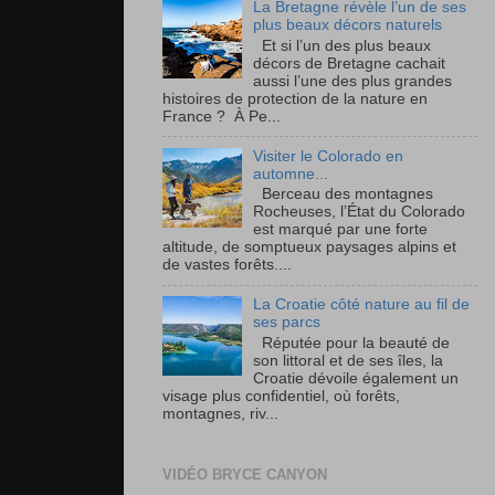
La Bretagne révèle l’un de ses
plus beaux décors naturels
Et si l’un des plus beaux
décors de Bretagne cachait
aussi l’une des plus grandes
histoires de protection de la nature en
France ? À Pe...
Visiter le Colorado en
automne...
Berceau des montagnes
Rocheuses, l’État du Colorado
est marqué par une forte
altitude, de somptueux paysages alpins et
de vastes forêts....
La Croatie côté nature au fil de
ses parcs
Réputée pour la beauté de
son littoral et de ses îles, la
Croatie dévoile également un
visage plus confidentiel, où forêts,
montagnes, riv...
VIDÉO BRYCE CANYON