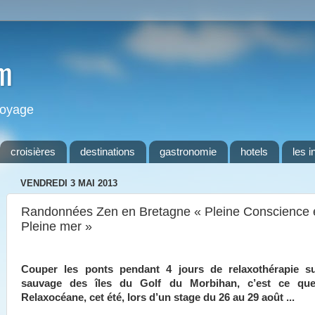
m
 voyage
croisières
destinations
gastronomie
hotels
les i
VENDREDI 3 MAI 2013
Randonnées Zen en Bretagne « Pleine Conscience 
Pleine mer »
Couper les ponts pendant 4 jours de relaxothérapie su
sauvage des îles du Golf du Morbihan, c’est ce qu
Relaxocéane, cet été, lors d’un stage du 26 au 29 août ...