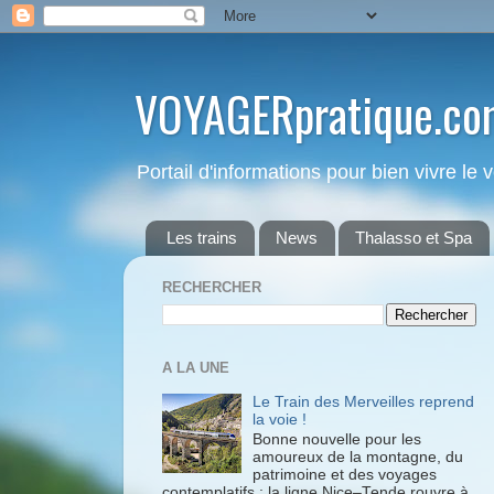
VOYAGERpratique.co
Portail d'informations pour bien vivre le
Les trains
News
Thalasso et Spa
RECHERCHER
A LA UNE
Le Train des Merveilles reprend
la voie !
Bonne nouvelle pour les
amoureux de la montagne, du
patrimoine et des voyages
contemplatifs : la ligne Nice–Tende rouvre à