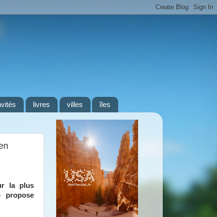
nvités
livres
villes
îles
en
r la plus
e propose