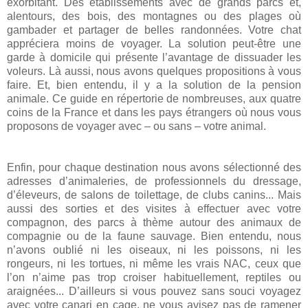
exorbitant. Des établissements avec de grands parcs et,
alentours, des bois, des montagnes ou des plages où
gambader et partager de belles randonnées. Votre chat
appréciera moins de voyager. La solution peut-être une
garde à domicile qui présente l’avantage de dissuader les
voleurs. Là aussi, nous avons quelques propositions à vous
faire. Et, bien entendu, il y a la solution de la pension
animale. Ce guide en répertorie de nombreuses, aux quatre
coins de
la France
et dans les pays étrangers où nous vous
proposons de voyager avec – ou sans – votre animal.
Enfin, pour chaque destination nous avons sélectionné des
adresses d’animaleries, de professionnels du dressage,
d’éleveurs, de salons de toilettage, de clubs canins... Mais
aussi des sorties et des visites à effectuer avec votre
compagnon, des parcs à thème autour des animaux de
compagnie ou de la faune sauvage. Bien entendu, nous
n’avons oublié ni les oiseaux, ni les poissons, ni les
rongeurs, ni les tortues, ni même les vrais NAC, ceux que
l’on n’aime pas trop croiser habituellement, reptiles ou
araignées... D’ailleurs si vous pouvez sans souci voyagez
avec votre canari en cage, ne vous avisez pas de ramener