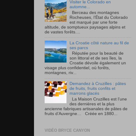
Visiter le Colorado en
automne...
Berceau des montagnes
Rocheuses, l’État du Colorado
est marqué par une forte
altitude, de somptueux paysages alpins et
de vastes forêts....
La Croatie côté nature au fil de
ses parcs
Réputée pour la beauté de
son littoral et de ses îles, la
Croatie dévoile également un
visage plus confidentiel, où forêts,
montagnes, riv...
Demandez à Cruzilles : pâtes
de fruits, fruits confits et
marrons glacés
La Maison Cruzilles est l’une
des dernières et la plus
ancienne fabriques artisanales de pâtes de
fruits d’Auvergne… Créée en 1880...
VIDÉO BRYCE CANYON