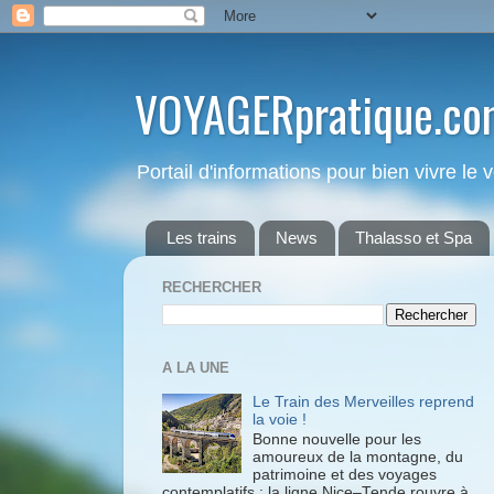
VOYAGERpratique.co
Portail d'informations pour bien vivre le
Les trains
News
Thalasso et Spa
RECHERCHER
A LA UNE
Le Train des Merveilles reprend
la voie !
Bonne nouvelle pour les
amoureux de la montagne, du
patrimoine et des voyages
contemplatifs : la ligne Nice–Tende rouvre à