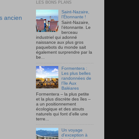
LES BONS PLANS
Saint-Nazaire,
l’Étonnante !
us ancien
Saint-Nazaire,
l’étonnante. Le
berceau
industriel qui adonné
naissance aux plus gros
paquebots du monde sait
également surprendre par la
be...
Formentera :
Les plus belles
randonnées de
l’île Aux
Baléares
Formentera – la plus petite
et la plus discrète des îles –
a un positionnement
écologique et des atouts
naturels qui font d’elle une
terre...
Un voyage
d'exception à