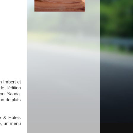
n Imbert et
e l’édition
Yoni Saada
on de plats
x & Hôtels
té, un menu