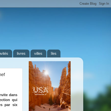
nvités
livres
villes
îles
hef
nvite dans
ection qui
s par six