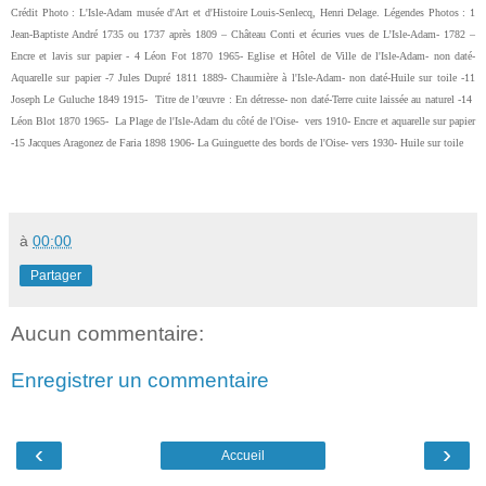
Crédit Photo :
L'Isle-Adam musée d'Art et d'Histoire Louis-Senlecq, Henri Delage. Légendes Photos : 1
Jean-Baptiste André 1735 ou 1737 après 1809 – Château Conti et écuries vues de L’Isle-Adam- 1782 –
Encre et lavis sur papier - 4 Léon Fot 1870 1965- Eglise et Hôtel de Ville de l'Isle-Adam- non daté-
Aquarelle sur papier -7 Jules Dupré 1811 1889- Chaumière à l'Isle-Adam- non daté-Huile sur toile -11
Joseph Le Guluche 1849 1915-
Titre de l’œuvre : En détresse- non daté-Terre cuite laissée au naturel -14
Léon Blot 1870 1965-
La Plage de l'Isle-Adam du côté de l'Oise-
vers 1910- Encre et aquarelle sur papier
-15 Jacques Aragonez de Faria 1898 1906- La Guinguette des bords de l'Oise- vers 1930- Huile sur toile
à
00:00
Partager
Aucun commentaire:
Enregistrer un commentaire
‹
›
Accueil