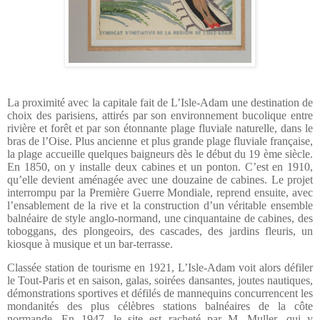
La proximité avec la capitale fait de L’Isle-Adam une destination de
choix des parisiens,
attirés par son environnement bucolique entre
rivière et forêt et par son étonnante plage fluviale naturelle, dans le
bras de l’Oise.
Plus ancienne et plus grande plage fluviale française,
la plage accueille
quelques baigneurs dès le début du 19 ème siècle.
En 1850, on y installe deux cabines et un ponton. C’est en 1910,
qu’elle devient aménagée avec une douzaine de cabines. Le projet
interrompu par la Première Guerre Mondiale, reprend ensuite, avec
l’ensablement de la rive et la construction d’un véritable ensemble
balnéaire de style anglo-normand, une cinquantaine de cabines, des
toboggans, des plongeoirs, des cascades, des jardins fleuris, un
kiosque à musique et un bar-terrasse.
Classée station de tourisme en 1921, L’Isle-Adam voit alors défiler
le Tout-Paris et en saison, galas, soirées dansantes, joutes nautiques,
démonstrations sportives et défilés de mannequins concurrencent les
mondanités des plus célèbres stations balnéaires de la côte
normande. En 1947, le site est racheté par M. Muller, qui y