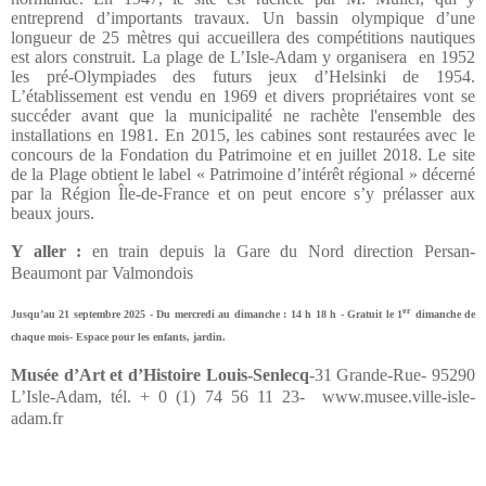
entreprend d’importants travaux. Un bassin olympique d’une
longueur de 25 mètres qui accueillera des compétitions nautiques
est alors construit. La plage de L’Isle-Adam y organisera
en 1952
les pré-Olympiades des futurs jeux d’Helsinki de 1954.
L’établissement est vendu en 1969 et divers propriétaires vont se
succéder avant que la municipalité ne rachète l'ensemble des
installations en 1981. En 2015, les cabines sont restaurées avec le
concours de la Fondation du Patrimoine et en juillet 2018. Le site
de la Plage obtient le label « Patrimoine d’intérêt régional » décerné
par la Région Île-de-France et on peut encore s’y prélasser aux
beaux jours.
Y aller :
en train depuis la Gare du Nord direction Persan-
Beaumont par Valmondois
er
Jusqu’au 21 septembre 2025 - Du mercredi au dimanche : 14 h 18 h - Gratuit le 1
dimanche de
chaque mois- Espace pour les enfants, jardin.
Musée d’Art et d’Histoire Louis-Senlecq
-31 Grande-Rue- 95290
L’Isle-Adam, tél. + 0 (1) 74 56 11 23-
www.musee.ville-isle-
adam.fr