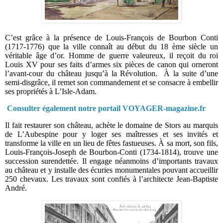
C’est grâce à la présence de Louis-François de Bourbon Conti
(1717-1776) que la ville connaît au début du 18 ème siècle un
véritable âge d’or. Homme de guerre valeureux, il reçoit du roi
Louis XV pour ses faits d’armes six pièces de canon qui orneront
l’avant-cour du château jusqu’à la Révolution.
À la suite d’une
semi-disgrâce, il remet son commandement et se consacre à embellir
ses propriétés à L’Isle-Adam.
Consulter également notre portail VOYAGER-magazine.fr
Il fait restaurer son château, achète le domaine de Stors au marquis
de L’Aubespine pour y loger ses maîtresses et ses invités et
transforme la ville en un lieu de fêtes fastueuses. À sa mort, son fils,
Louis-François-Joseph de Bourbon-Conti (1734-1814), trouve une
succession surendettée. Il engage néanmoins d’importants travaux
au château et y installe des écuries monumentales pouvant accueillir
250 chevaux. Les travaux sont confiés à l’architecte Jean-Baptiste
André.