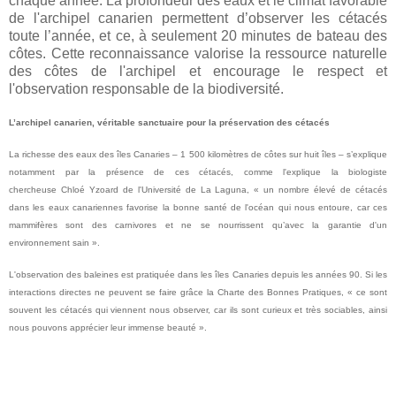
chaque année. La profondeur des eaux et le climat favorable
de l'archipel canarien permettent d’observer les cétacés
toute l’année, et ce, à seulement 20 minutes de bateau des
côtes. Cette reconnaissance valorise la ressource naturelle
des côtes de l'archipel et encourage le respect et
l'observation responsable de la biodiversité.
L’archipel canarien, véritable sanctuaire pour la préservation des cétacés
La richesse des eaux des îles Canaries – 1 500 kilomètres de côtes sur huit îles – s’explique
notamment par la présence de ces cétacés, comme l'explique la biologiste
chercheuse Chloé Yzoard de l'Université de La Laguna, « un nombre élevé de cétacés
dans les eaux canariennes favorise la bonne santé de l'océan qui nous entoure, car ces
mammifères sont des carnivores et ne se nourrissent qu’avec la garantie d'un
environnement sain ».
L'observation des baleines est pratiquée dans les îles Canaries depuis les années 90. Si les
interactions directes ne peuvent se faire grâce la Charte des Bonnes Pratiques, « ce sont
souvent les cétacés qui viennent nous observer, car ils sont curieux et très sociables, ainsi
nous pouvons apprécier leur immense beauté ».